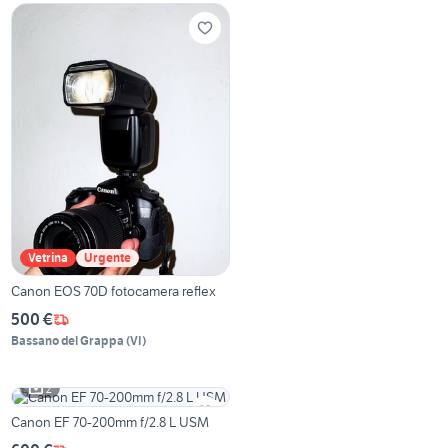
Vetrina
Urgente
Canon EOS 70D fotocamera reflex
500 €
Bassano del Grappa
(
VI
)
2
Canon EF 70-200mm f/2.8 L USM