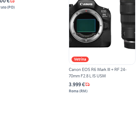
00 €
rato
(
PO
)
Vetrina
Canon EOS R6 Mark III + RF 24-
70mm F2.8 L IS USM
3.999 €
Roma
(
RM
)