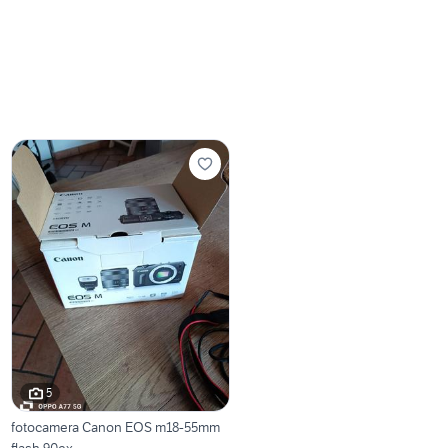
5
fotocamera Canon EOS m18-55mm
flash 90ex