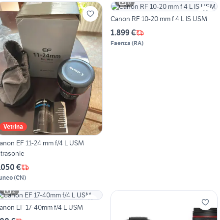
6
Canon RF 10-20 mm f 4 L IS USM
1.899 €
Faenza
(
RA
)
Vetrina
anon EF 11-24 mm f/4 L USM
ltrasonic
.050 €
uneo
(
CN
)
2
anon EF 17-40mm f/4 L USM