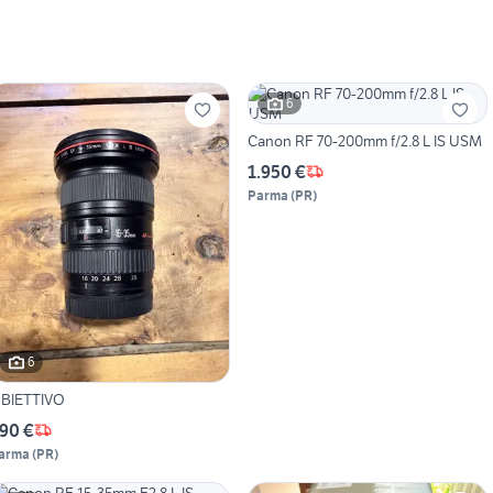
6
Canon RF 70-200mm f/2.8 L IS USM
1.950 €
Parma
(
PR
)
6
BIETTIVO
90 €
arma
(
PR
)