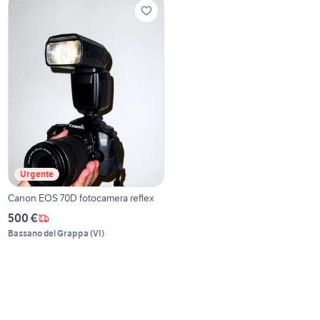
Urgente
Canon EOS 70D fotocamera reflex
500 €
Bassano del Grappa
(
VI
)