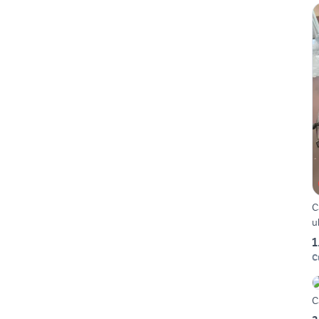
C
u
1
C
C