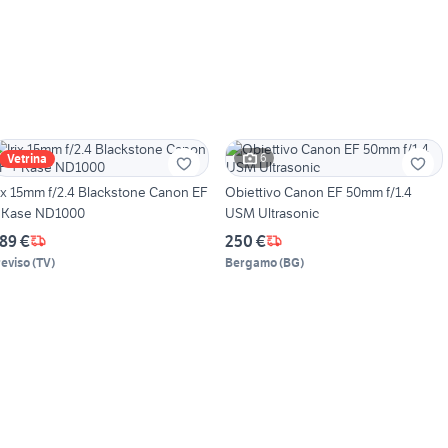
6
Vetrina
rix 15mm f/2.4 Blackstone Canon EF
Obiettivo Canon EF 50mm f/1.4
 Kase ND1000
USM Ultrasonic
89 €
250 €
reviso
(
TV
)
Bergamo
(
BG
)