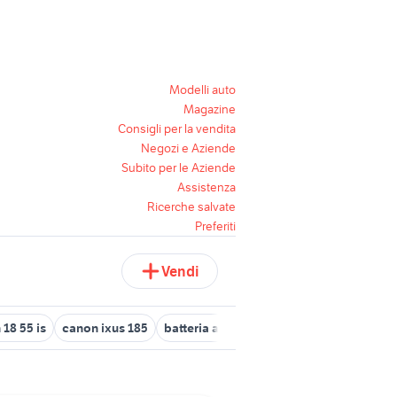
Modelli auto
Magazine
Consigli per la vendita
Negozi e Aziende
Subito per le Aziende
Assistenza
Ricerche salvate
Preferiti
Vendi
 18 55 is
canon ixus 185
batteria acustica professionale
canon 