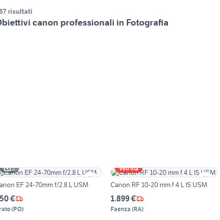
67 risultati
biettivi canon professionali in Fotografia
2
Vetrina
anon EF 24-70mm f/2.8 L USM
Canon RF 10-20 mm f 4 L IS USM
50 €
1.899 €
rato
(
PO
)
Faenza
(
RA
)