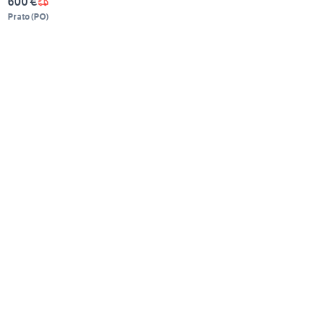
600 €
Prato
(
PO
)