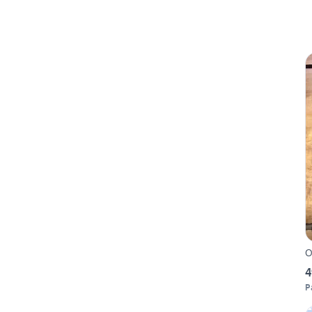
O
4
P