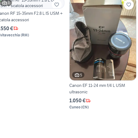
3
anon RF 15-35mm F2.8 L IS USM +
catola accessori
.550 €
ivitavecchia
(
RM
)
5
Canon EF 11-24 mm f/4 L USM
ultrasonic
1.050 €
Cuneo
(
CN
)