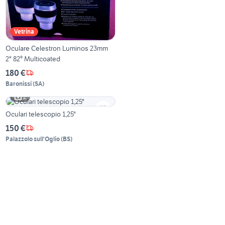
Vetrina
Oculare Celestron Luminos 23mm
2" 82⁰ Multicoated
180 €
Baronissi
(
SA
)
2
Oculari telescopio 1,25"
150 €
Palazzolo sull'Oglio
(
BS
)