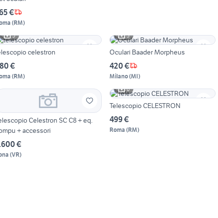
65 €
oma
(
RM
)
5
3
elescopio celestron
Oculari Baader Morpheus
80 €
420 €
oma
(
RM
)
Milano
(
MI
)
6
Telescopio CELESTRON
499 €
elescopio Celestron SC C8 + eq.
ompu + accessori
Roma
(
RM
)
.600 €
ona
(
VR
)