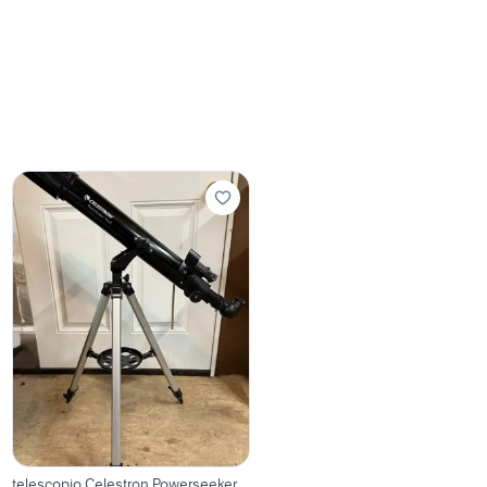
telescopio Celestron Powerseeker