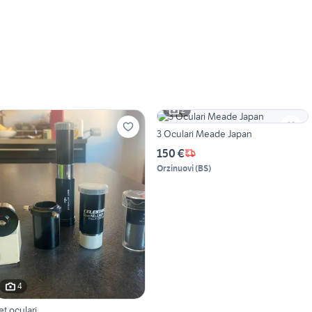
2
3 Oculari Meade Japan
150 €
Orzinuovi
(
BS
)
4
et oculari