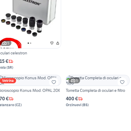
5
culari celestron
15 €
vola
(
SR
)
5
Vetrina
icroscopio Konus Mod. OPAL 20X
Torretta Completa di oculari e filtro
70 €
400 €
atanzaro
(
CZ
)
Orzinuovi
(
BS
)