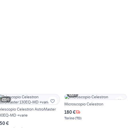
5
6
Microscopio Celestron
elescopio Celestron AstroMaster
180 €
30EQ-MD +varie
Torino
(
TO
)
50 €