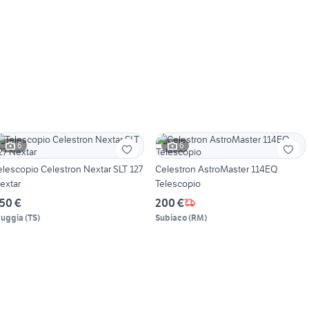
6
6
elescopio Celestron Nextar SLT 127
Celestron AstroMaster 114EQ
extar
Telescopio
50 €
200 €
uggia
(
TS
)
Subiaco
(
RM
)