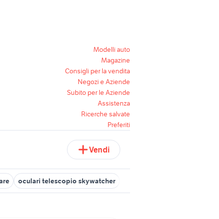
Modelli auto
Magazine
Consigli per la vendita
Negozi e Aziende
Subito per le Aziende
Assistenza
Ricerche salvate
Preferiti
Vendi
are
oculari telescopio skywatcher
telescopio celestron
ocula