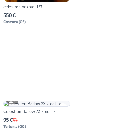
celestron nexstar 127
550 €
Cosenza
(
CS
)
2
Celestron Barlow 2X x-cel Lx
95 €
Tertenia
(
OG
)