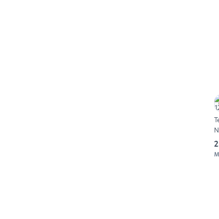
T
N
2
M