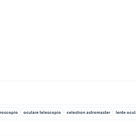
croscopio
oculare telescopio
celestron astromaster
lente ocul