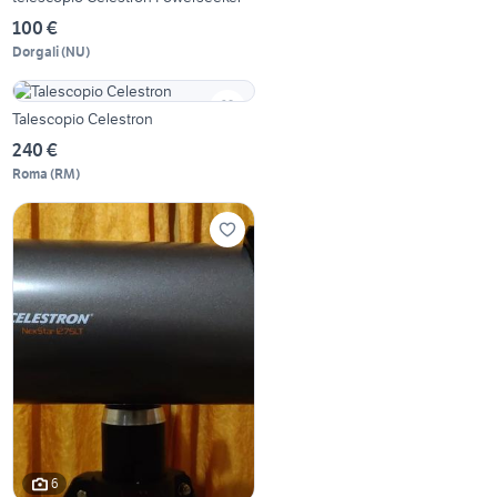
100 €
Dorgali
(
NU
)
Talescopio Celestron
240 €
Roma
(
RM
)
6