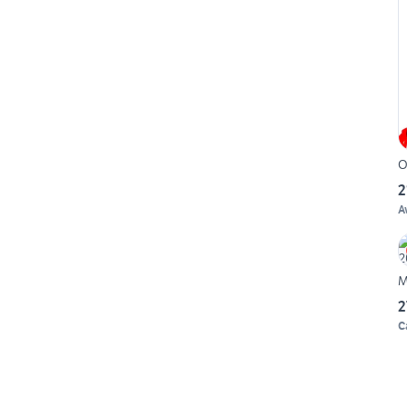
O
2
A
M
2
C