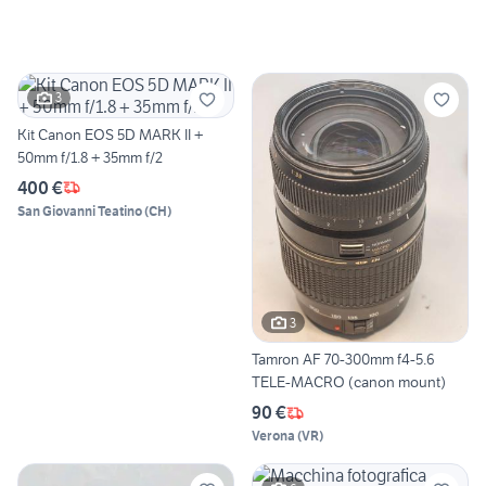
3
Kit Canon EOS 5D MARK II +
50mm f/1.8 + 35mm f/2
400 €
San Giovanni Teatino
(
CH
)
3
Tamron AF 70-300mm f4-5.6
TELE-MACRO (canon mount)
90 €
Verona
(
VR
)