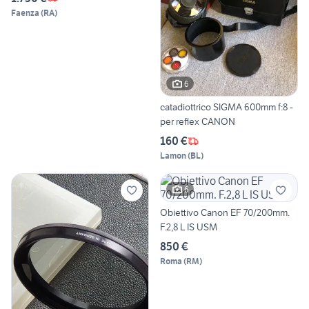
Faenza
(
RA
)
6
catadiottrico SIGMA 600mm f:8 -
per reflex CANON
160 €
Lamon
(
BL
)
6
Obiettivo Canon EF 70/200mm.
F.2,8 L IS USM
850 €
Roma
(
RM
)