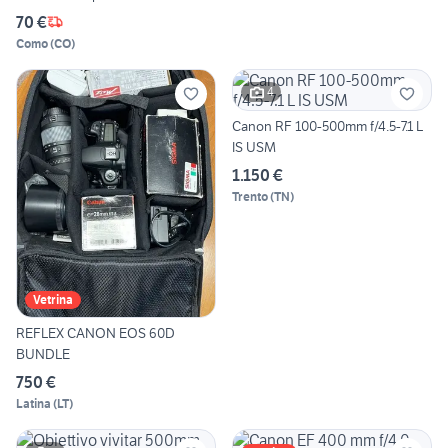
70 €
Como
(
CO
)
4
Canon RF 100-500mm f/4.5-7.1 L
IS USM
1.150 €
Trento
(
TN
)
Vetrina
REFLEX CANON EOS 60D
BUNDLE
750 €
Latina
(
LT
)