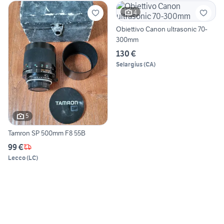
4
Obiettivo Canon ultrasonic 70-
300mm
130 €
Selargius
(
CA
)
5
Tamron SP 500mm F8 55B
99 €
Lecco
(
LC
)