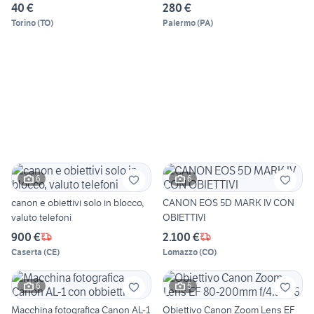
40 €
280 €
Torino
(
TO
)
Palermo
(
PA
)
6
6
canon e obiettivi solo in blocco,
CANON EOS 5D MARK IV CON
valuto telefoni
OBIETTIVI
900 €
2.100 €
Caserta
(
CE
)
Lomazzo
(
CO
)
6
5
Macchina fotografica Canon AL-1
Obiettivo Canon Zoom Lens EF