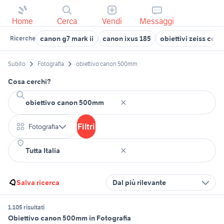
Home
Cerca
Vendi
Messaggi
canon g7 mark ii
canon ixus 185
obiettivi zeiss cont
Ricerche
Subito
Fotografia
obiettivo canon 500mm
Cosa cerchi?
Filtri
Fotografia
Salva ricerca
Dal più rilevante
1.105 risultati
Obiettivo canon 500mm in Fotografia