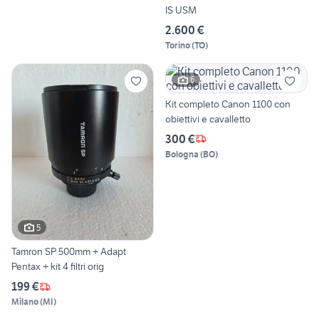
IS USM
2.600 €
Torino
(
TO
)
6
Kit completo Canon 1100 con
obiettivi e cavalletto
300 €
Bologna
(
BO
)
5
Tamron SP 500mm + Adapt
Pentax + kit 4 filtri orig
199 €
Milano
(
MI
)