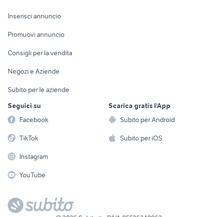
Arredamento e
Console e
Accessori per
Casalinghi
Inserisci annuncio
Videogiochi
animali
Elettrodomestici
Promuovi annuncio
Audio/Video
Musica e Film
Giardino e Fai da te
Consigli per la vendita
Fotografia
Libri e Riviste
Abbigliamento e
Negozi e Aziende
Telefonia
Strumenti Musicali
Accessori
Subito per le aziende
Sports
Tutto per i bambini
Seguici su
Scarica gratis l'App
Biciclette
Facebook
Subito per Android
Collezionismo
TikTok
Subito per iOS
Instagram
YouTube