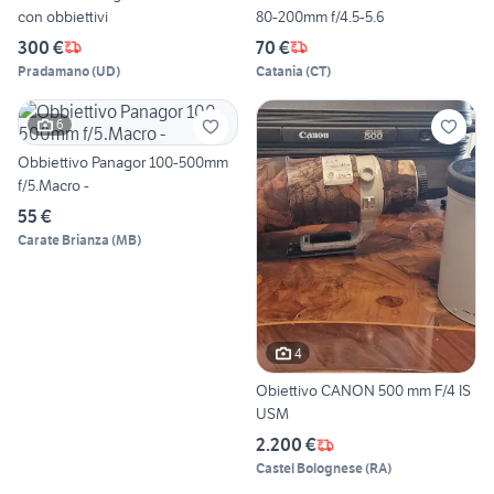
con obbiettivi
80-200mm f/4.5-5.6
300 €
70 €
Pradamano
(
UD
)
Catania
(
CT
)
6
Obbiettivo Panagor 100-500mm
f/5.Macro -
55 €
Carate Brianza
(
MB
)
4
Obiettivo CANON 500 mm F/4 IS
USM
2.200 €
Castel Bolognese
(
RA
)