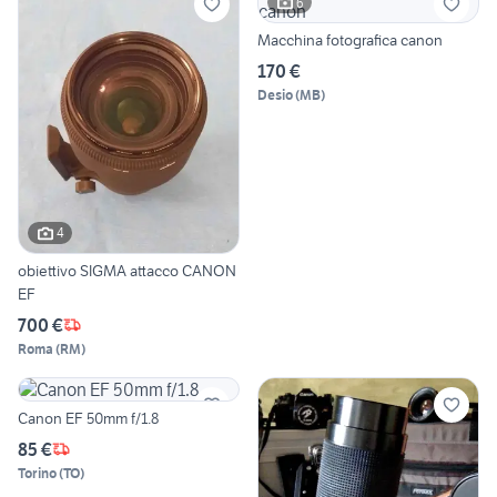
6
Macchina fotografica canon
170 €
Desio
(
MB
)
4
obiettivo SIGMA attacco CANON
EF
700 €
Roma
(
RM
)
Canon EF 50mm f/1.8
85 €
Torino
(
TO
)