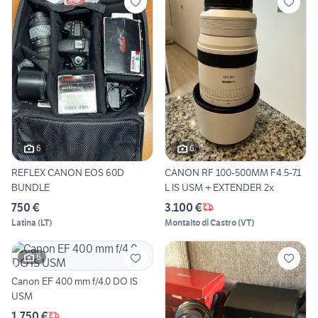
6
6
REFLEX CANON EOS 60D
CANON RF 100-500MM F4.5-7.1
BUNDLE
L IS USM + EXTENDER 2x
750 €
3.100 €
Latina
(
LT
)
Montalto di Castro
(
VT
)
6
Canon EF 400 mm f/4.0 DO IS
USM
1.750 €