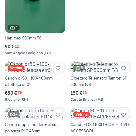
4
Hanimex 500mm F8
90 €
Sant'Angelo Lodigiano
(
LO
)
5
Vetrina
Canon o r50 +100-400mm
Obiettivo Telemacro Tamron SP
difettosa err01
500mm F/8
650 €
150 €
Riccione
(
RN
)
Carate Brianza
(
MB
)
4
Vetrina
Canon drop in holder + circular
Canon EOS 1100D + OBIETTIVI E
polarizer PLC 48mm
ACCESSORI