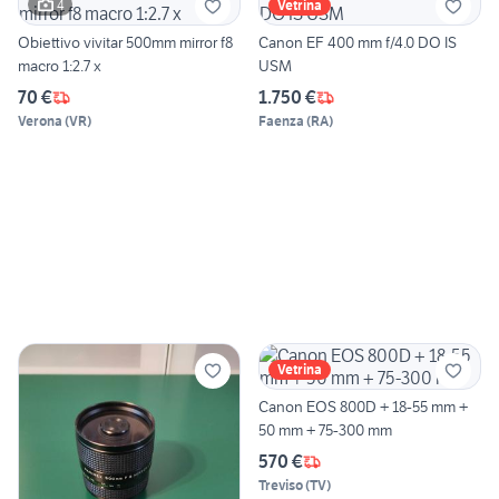
4
Vetrina
Obiettivo vivitar 500mm mirror f8
Canon EF 400 mm f/4.0 DO IS
macro 1:2.7 x
USM
70 €
1.750 €
Verona
(
VR
)
Faenza
(
RA
)
Vetrina
Canon EOS 800D + 18-55 mm +
50 mm + 75-300 mm
570 €
Treviso
(
TV
)