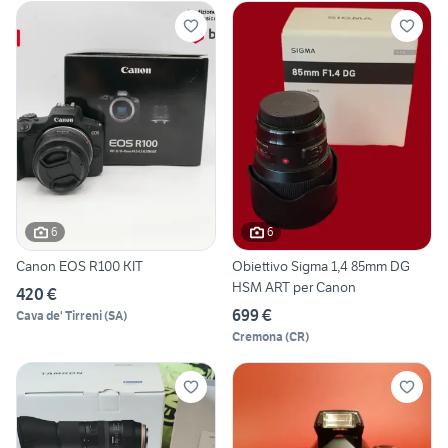
6
6
Canon EOS R100 KIT
Obiettivo Sigma 1,4 85mm DG
HSM ART per Canon
420 €
699 €
Cava de' Tirreni
(
SA
)
Cremona
(
CR
)