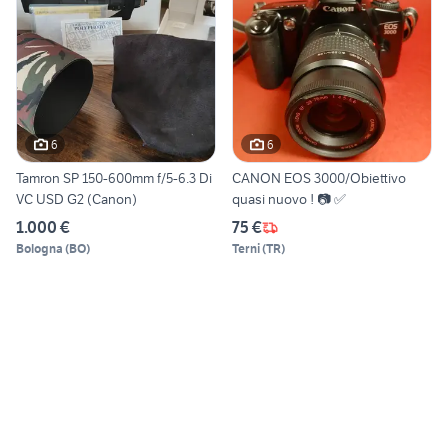
6
6
Tamron SP 150-600mm f/5-6.3 Di
CANON EOS 3000/Obiettivo
VC USD G2 (Canon)
quasi nuovo ! 📷 ✅
1.000 €
75 €
Bologna
(
BO
)
Terni
(
TR
)