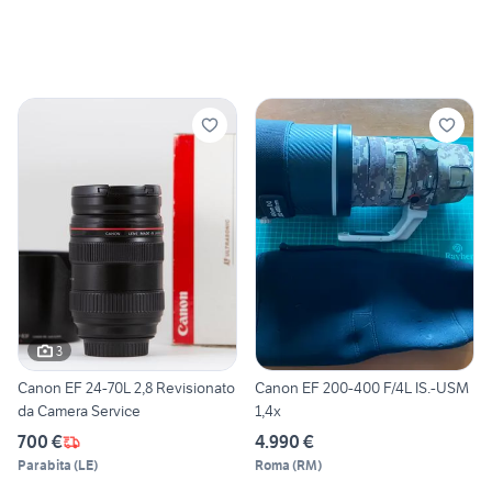
3
Canon EF 24-70L 2,8 Revisionato
Canon EF 200-400 F/4L IS.-USM
da Camera Service
1,4x
700 €
4.990 €
Parabita
(
LE
)
Roma
(
RM
)