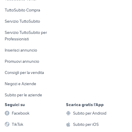
Uffici e Locali
TuttoSubito Compra
commerciali
Servizio TuttoSubito
elettronica
per la casa e la
sports e hobby
Servizio TuttoSubito per
persona
Informatica
Animali
Professionisti
Arredamento e
Console e
Accessori per
Casalinghi
Inserisci annuncio
Videogiochi
animali
Elettrodomestici
Promuovi annuncio
Audio/Video
Musica e Film
Giardino e Fai da te
Consigli per la vendita
Fotografia
Libri e Riviste
Abbigliamento e
Negozi e Aziende
Telefonia
Strumenti Musicali
Accessori
Subito per le aziende
Sports
Tutto per i bambini
Seguici su
Scarica gratis l'App
Biciclette
Facebook
Subito per Android
Collezionismo
TikTok
Subito per iOS