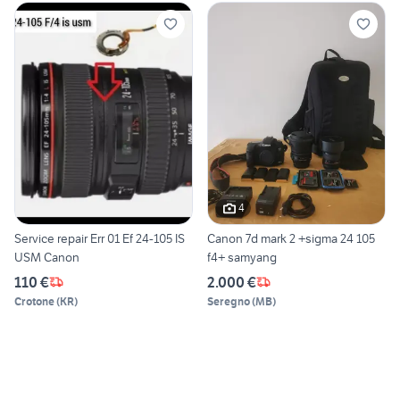
4
Service repair Err 01 Ef 24-105 IS
Canon 7d mark 2 +sigma 24 105
USM Canon
f4+ samyang
110 €
2.000 €
Crotone
(
KR
)
Seregno
(
MB
)