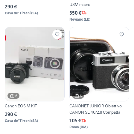
USM macro
290 €
550 €
Cava de' Tirreni
(
SA
)
Neviano
(
LE
)
6
6
Canon EOS M KIT
CANONET JUNIOR Obiettivo
CANON SE 40/2.8 Compatta
290 €
105 €
Cava de' Tirreni
(
SA
)
Roma
(
RM
)