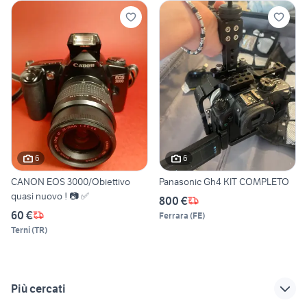
6
6
CANON EOS 3000/Obiettivo
Panasonic Gh4 KIT COMPLETO
quasi nuovo ! 📷 ✅
800 €
60 €
Ferrara
(
FE
)
Terni
(
TR
)
Più cercati