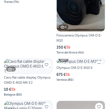
Trento
(
TN
)
6
Fotocamera Olympus OM-D E-
M10
350 €
Torre del Greco
(
NA
)
6
Olympus OM-D E-M10 II
2
675 €
Cavo flat cable display Olympus
Vertova
(
BG
)
OMD E-M10 MK II 2
10 €
Bologna
(
BO
)