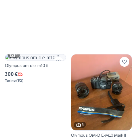
4
Olympus om-d e-m10 ii
300 €
Torino
(
TO
)
6
Olympus OM-D E-M10 Mark II