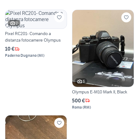
2
Pixel RC201- Comando a
distanza fotocamere Olympus
10 €
Paderno Dugnano
(
MI
)
6
Olympus E-M10 Mark II, Black
500 €
Roma
(
RM
)