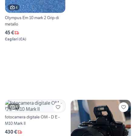
4
Olympus Em 10 mark 2 Grip di
metallo
45 €
Cagliari
(
CA
)
4
fotocamera digitale OM - D E -
M10 Mark II
430 €