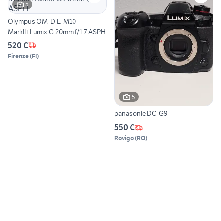
5
Olympus OM-D E-M10
MarkII+Lumix G 20mm f/1.7 ASPH
520 €
Firenze
(
FI
)
5
panasonic DC-G9
550 €
Rovigo
(
RO
)