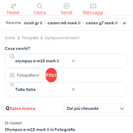
Home
Cerca
Vendi
Messaggi
ricoh gr ii
canon m6 mark ii
canon g7 mark ii
olym
Ricerche
Subito
Fotografia
olympus e-m10 mark ii
Cosa cerchi?
Filtri
Fotografia
Salva ricerca
Dal più rilevante
15 risultati
Olympus e-m10 mark ii in Fotografia