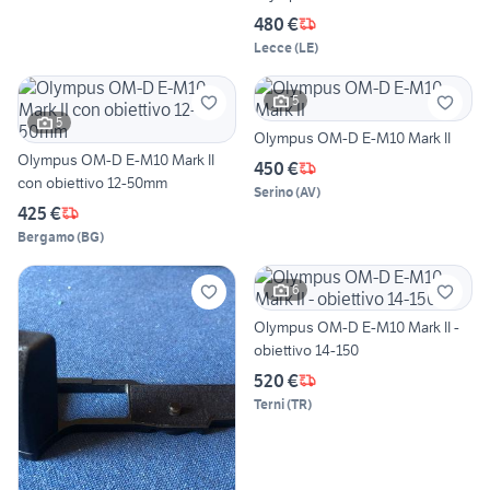
480 €
Lecce
(
LE
)
5
5
Olympus OM-D E-M10 Mark II
Olympus OM-D E-M10 Mark II
450 €
con obiettivo 12-50mm
Serino
(
AV
)
425 €
Bergamo
(
BG
)
6
Olympus OM-D E-M10 Mark II -
obiettivo 14-150
520 €
Terni
(
TR
)