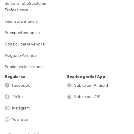
Servizio TuttoSubito per
persona
Informatica
Animali
Professionisti
Arredamento e
Console e
Accessori per
Casalinghi
Inserisci annuncio
Videogiochi
animali
Elettrodomestici
Promuovi annuncio
Audio/Video
Musica e Film
Giardino e Fai da te
Consigli per la vendita
Fotografia
Libri e Riviste
Abbigliamento e
Negozi e Aziende
Telefonia
Strumenti Musicali
Accessori
Subito per le aziende
Sports
Tutto per i bambini
Seguici su
Scarica gratis l'App
Biciclette
Facebook
Subito per Android
Collezionismo
TikTok
Subito per iOS
Instagram
YouTube