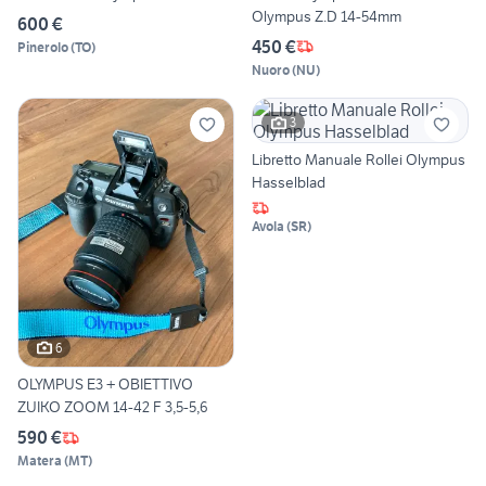
Olympus Z.D 14-54mm
600 €
450 €
Pinerolo
(
TO
)
Nuoro
(
NU
)
3
Libretto Manuale Rollei Olympus
Hasselblad
Avola
(
SR
)
6
OLYMPUS E3 + OBIETTIVO
ZUIKO ZOOM 14-42 F 3,5-5,6
590 €
Matera
(
MT
)