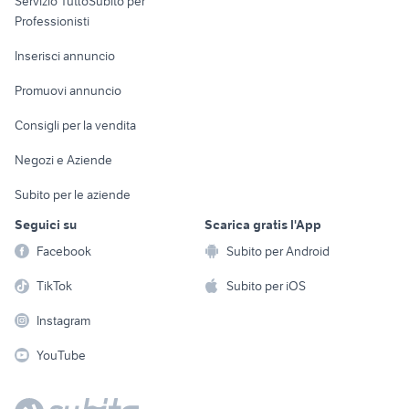
Servizio TuttoSubito per
persona
Informatica
Animali
Professionisti
Arredamento e
Console e
Accessori per
Casalinghi
Inserisci annuncio
Videogiochi
animali
Elettrodomestici
Promuovi annuncio
Audio/Video
Musica e Film
Giardino e Fai da te
Consigli per la vendita
Fotografia
Libri e Riviste
Abbigliamento e
Negozi e Aziende
Telefonia
Strumenti Musicali
Accessori
Subito per le aziende
Sports
Tutto per i bambini
Seguici su
Scarica gratis l'App
Biciclette
Facebook
Subito per Android
Collezionismo
TikTok
Subito per iOS
Instagram
YouTube