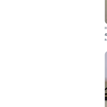
M
4
R