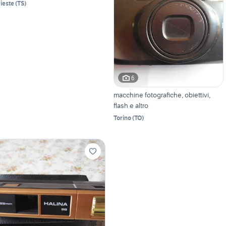
rieste
(
TS
)
6
macchine fotografiche, obiettivi,
flash e altro
Torino
(
TO
)