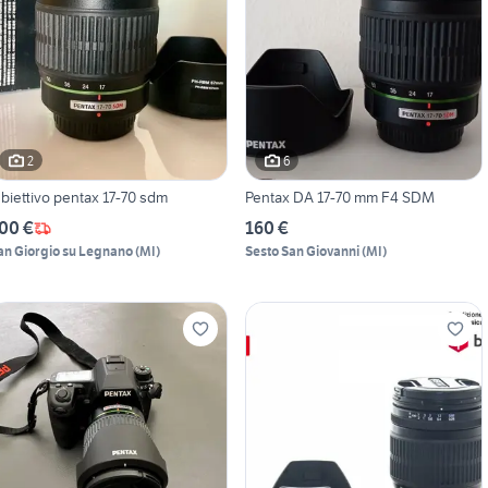
2
6
biettivo pentax 17-70 sdm
Pentax DA 17-70 mm F4 SDM
00 €
160 €
an Giorgio su Legnano
(
MI
)
Sesto San Giovanni
(
MI
)