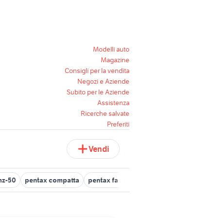
Modelli auto
Magazine
Consigli per la vendita
Negozi e Aziende
Subito per le Aziende
Assistenza
Ricerche salvate
Preferiti
Vendi
mz-50
pentax compatta
pentax fa fotografia
pentax 24-70
p