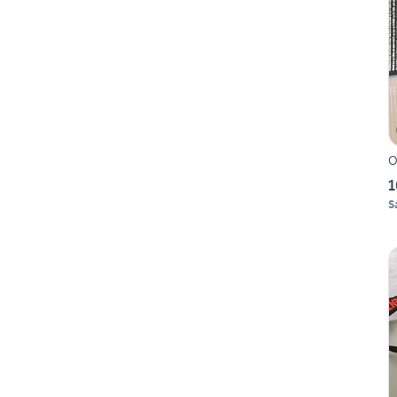
O
1
S