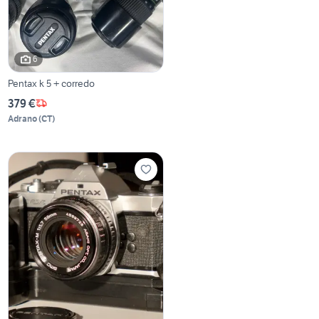
6
Pentax k 5 + corredo
379 €
Adrano
(
CT
)