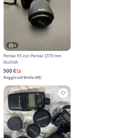
6
Pentax K5 con Pentax 17/70 mm
NUOVA
500 €
Reggio nell'Emilia
(
RE
)