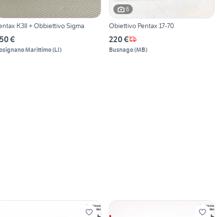
6
entax K3II + Obbiettivo Sigma
Obiettivo Pentax 17-70
50 €
220 €
osignano Marittimo
(
LI
)
Busnago
(
MB
)