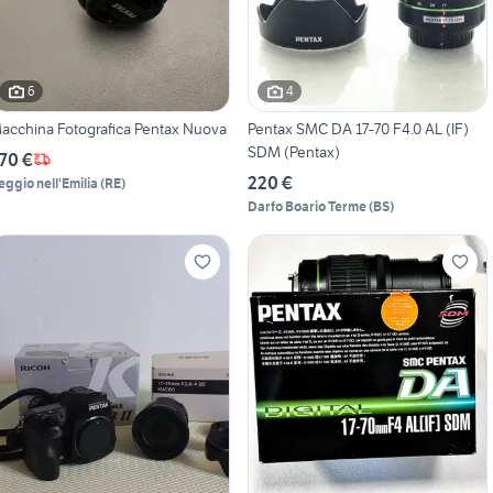
6
4
acchina Fotografica Pentax Nuova
Pentax SMC DA 17-70 F4.0 AL (IF)
SDM (Pentax)
70 €
220 €
eggio nell'Emilia
(
RE
)
Darfo Boario Terme
(
BS
)