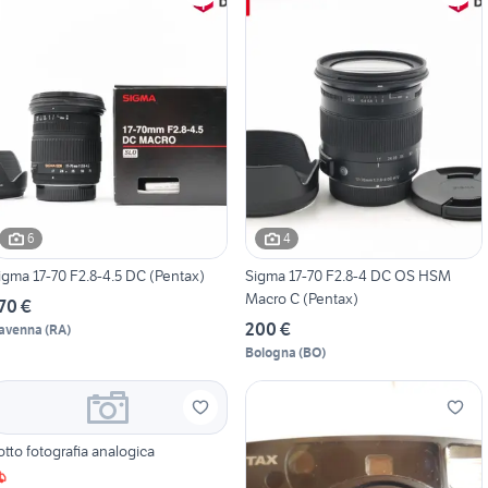
6
4
igma 17-70 F2.8-4.5 DC (Pentax)
Sigma 17-70 F2.8-4 DC OS HSM
Macro C (Pentax)
70 €
200 €
avenna
(
RA
)
Bologna
(
BO
)
otto fotografia analogica