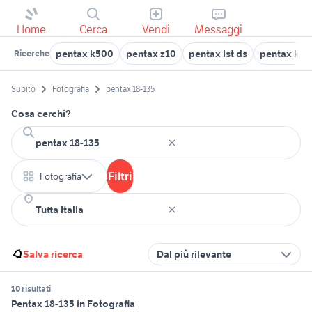
Home
Cerca
Vendi
Messaggi
pentax k500
pentax z10
pentax ist ds
pentax kp
Ricerche
Subito
Fotografia
pentax 18-135
Cosa cerchi?
Filtri
Fotografia
Salva ricerca
Dal più rilevante
10 risultati
Pentax 18-135 in Fotografia