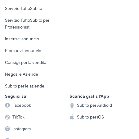
Servizio TuttoSubito
elettronica
per la casa e la
sports e hobby
Servizio TuttoSubito per
persona
Informatica
Animali
Professionisti
Arredamento e
Console e
Accessori per
Casalinghi
Inserisci annuncio
Videogiochi
animali
Elettrodomestici
Promuovi annuncio
Audio/Video
Musica e Film
Giardino e Fai da te
Consigli per la vendita
Fotografia
Libri e Riviste
Abbigliamento e
Negozi e Aziende
Telefonia
Strumenti Musicali
Accessori
Subito per le aziende
Sports
Tutto per i bambini
Seguici su
Scarica gratis l'App
Biciclette
Facebook
Subito per Android
Collezionismo
TikTok
Subito per iOS
Instagram