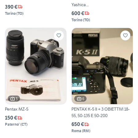
Yashica…
390 €
600 €
Torino
(
TO
)
Torino
(
TO
)
5
6
Pentax MZ-5
PENTAX K-5 II + 3 OBIETTIVI 18-
55, 50-135 E 50-200
150 €
650 €
Paterno'
(
CT
)
Roma
(
RM
)