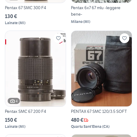
Pentax 67 SMC 300 F4
Pentax 6x7 67 mlu -leggere
bene-
130 €
Milano
(
MI
)
Lainate
(
MI
)
4
Pentax SMC 67 200 F4
PENTAX 67 SMC 120/3.5 SOFT
150 €
480 €
Lainate
(
MI
)
Quartu Sant'Elena
(
CA
)