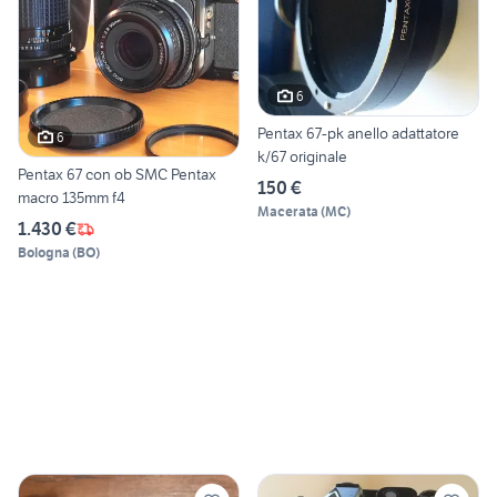
6
Pentax 67-pk anello adattatore
6
k/67 originale
Pentax 67 con ob SMC Pentax
150 €
macro 135mm f4
Macerata
(
MC
)
1.430 €
Bologna
(
BO
)