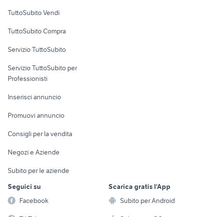
Case vacanza
TuttoSubito Vendi
Uffici e Locali
TuttoSubito Compra
commerciali
Servizio TuttoSubito
elettronica
per la casa e la
sports e hobby
Servizio TuttoSubito per
persona
Informatica
Animali
Professionisti
Arredamento e
Console e
Accessori per
Casalinghi
Inserisci annuncio
Videogiochi
animali
Elettrodomestici
Promuovi annuncio
Audio/Video
Musica e Film
Giardino e Fai da te
Consigli per la vendita
Fotografia
Libri e Riviste
Abbigliamento e
Negozi e Aziende
Telefonia
Strumenti Musicali
Accessori
Subito per le aziende
Sports
Tutto per i bambini
Seguici su
Scarica gratis l'App
Biciclette
Facebook
Subito per Android
Collezionismo