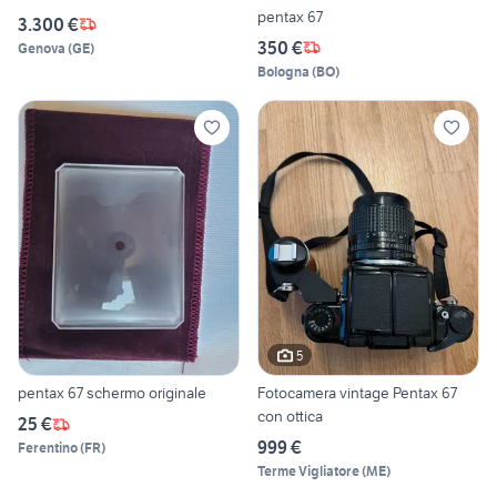
pentax 67
3.300 €
350 €
Genova
(
GE
)
Bologna
(
BO
)
5
pentax 67 schermo originale
Fotocamera vintage Pentax 67
con ottica
25 €
999 €
Ferentino
(
FR
)
Terme Vigliatore
(
ME
)