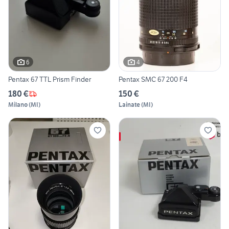
6
4
Pentax 67 TTL Prism Finder
Pentax SMC 67 200 F4
180 €
150 €
Milano
(
MI
)
Lainate
(
MI
)