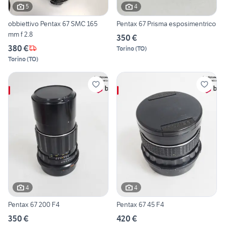
5
4
obbiettivo Pentax 67 SMC 165
Pentax 67 Prisma esposimentrico
mm f 2.8
350 €
380 €
Torino
(
TO
)
Torino
(
TO
)
4
4
Pentax 67 200 F4
Pentax 67 45 F4
350 €
420 €