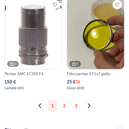
4
6
Pentax SMC 67 200 F4
Filtro pentax 67 6x7 giallo
150 €
25 €
Lainate
(
MI
)
Carpi
(
MO
)
1
2
3