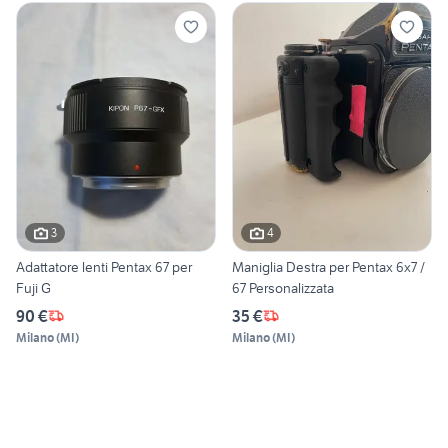
3
4
Adattatore lenti Pentax 67 per
Maniglia Destra per Pentax 6x7 /
Fuji G
67 Personalizzata
90 €
35 €
Milano
(
MI
)
Milano
(
MI
)