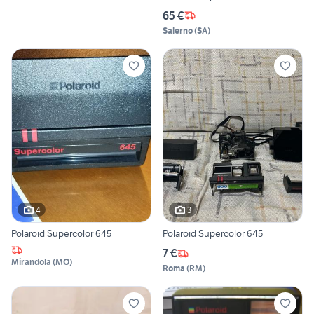
65 €
Salerno
(
SA
)
4
3
Polaroid Supercolor 645
Polaroid Supercolor 645
7 €
Mirandola
(
MO
)
Roma
(
RM
)