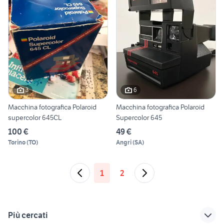
3
6
Macchina fotografica Polaroid
Macchina fotografica Polaroid
supercolor 645CL
Supercolor 645
100 €
49 €
Torino
(
TO
)
Angri
(
SA
)
1
2
Più cercati