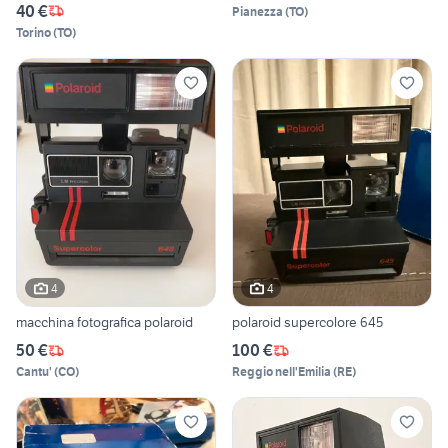
40 €
Pianezza
(
TO
)
Torino
(
TO
)
4
4
macchina fotografica polaroid
polaroid supercolore 645
50 €
100 €
Cantu'
(
CO
)
Reggio nell'Emilia
(
RE
)