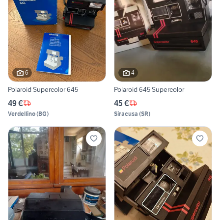
6
4
Polaroid Supercolor 645
Polaroid 645 Supercolor
49 €
45 €
Verdellino
(
BG
)
Siracusa
(
SR
)