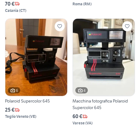
70 €
Roma
(
RM
)
Catania
(
CT
)
6
4
Polaroid Supercolor 645
Macchina fotografica Polaroid
Supercolor 645
25 €
60 €
Teglio Veneto
(
VE
)
Varese
(
VA
)