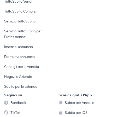
TuttoSubito Vendi
Uffici e Locali
TuttoSubito Compra
commerciali
Servizio TuttoSubito
elettronica
per la casa e la
sports e hobby
Servizio TuttoSubito per
persona
Informatica
Animali
Professionisti
Arredamento e
Console e
Accessori per
Casalinghi
Inserisci annuncio
Videogiochi
animali
Elettrodomestici
Promuovi annuncio
Audio/Video
Musica e Film
Giardino e Fai da te
Consigli per la vendita
Fotografia
Libri e Riviste
Abbigliamento e
Negozi e Aziende
Telefonia
Strumenti Musicali
Accessori
Subito per le aziende
Sports
Tutto per i bambini
Seguici su
Scarica gratis l'App
Biciclette
Facebook
Subito per Android
Collezionismo
TikTok
Subito per iOS