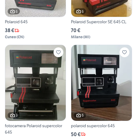
6
6
Polaroid 645
Polaroid Supercolor SE 645 CL
38 €
70 €
Cuneo
(
CN
)
Milano
(
MI
)
3
6
fotocamera Polaroid supercolor
polaroid supercolor 645
645
50 €