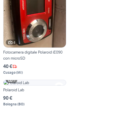
4
Fotocamera digitale Polaroid iE090
con microSD
40 €
Cusago
(
MI
)
5
Polaroid Lab
90 €
Bologna
(
BO
)