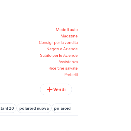
Modelli auto
Magazine
Consigli per la vendita
Negozi e Aziende
Subito per le Aziende
Assistenza
Ricerche salvate
Preferiti
Vendi
stant 20
polaroid nuova
polaroid 105
polaroid azzurra
polar