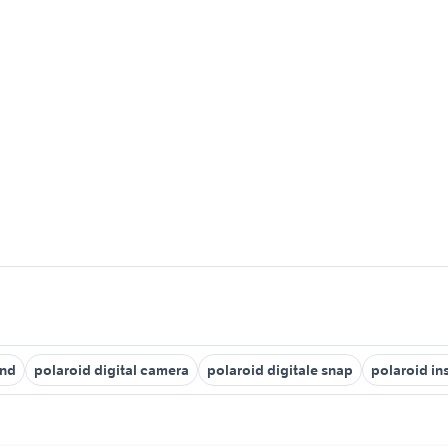
and
polaroid digital camera
polaroid digitale snap
polaroid in