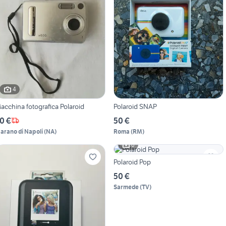
4
acchina fotografica Polaroid
Polaroid SNAP
0 €
50 €
arano di Napoli
(
NA
)
Roma
(
RM
)
6
Polaroid Pop
50 €
Sarmede
(
TV
)