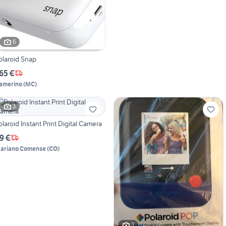
6
olaroid Snap
65 €
amerino
(
MC
)
3
olaroid Instant Print Digital Camera
9 €
ariano Comense
(
CO
)
3