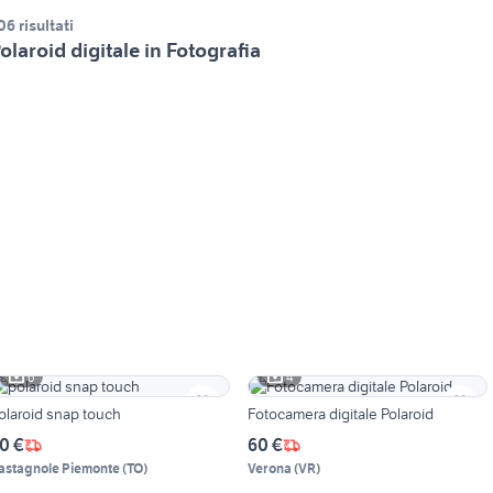
06 risultati
olaroid digitale in Fotografia
6
4
olaroid snap touch
Fotocamera digitale Polaroid
0 €
60 €
astagnole Piemonte
(
TO
)
Verona
(
VR
)