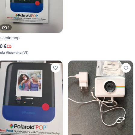
6
olaroid pop
0 €
sola Vicentina
(
VI
)