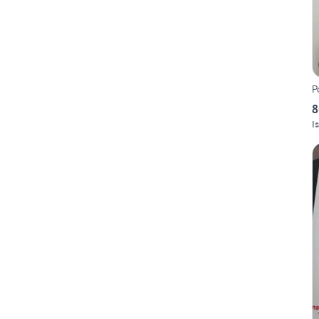
P
8
I