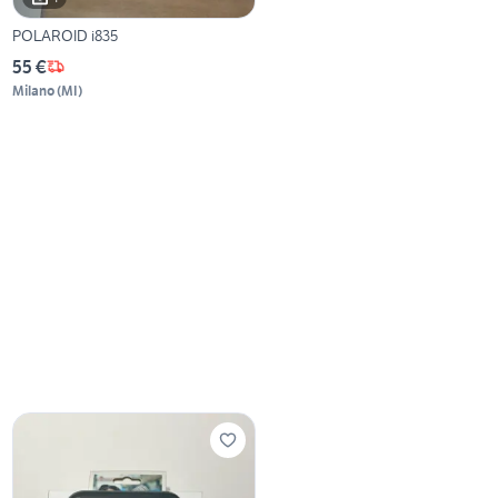
POLAROID i835
55 €
Milano
(
MI
)