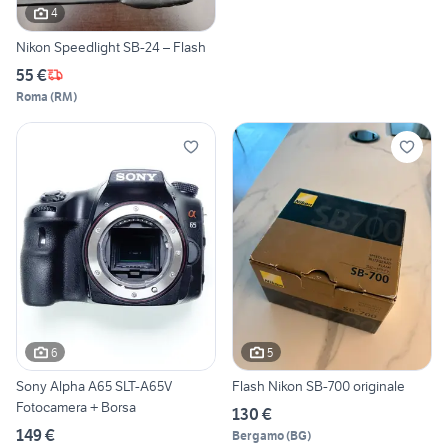
4
Nikon Speedlight SB-24 – Flash
55 €
Roma
(
RM
)
6
5
Sony Alpha A65 SLT-A65V
Flash Nikon SB-700 originale
Fotocamera + Borsa
130 €
149 €
Bergamo
(
BG
)