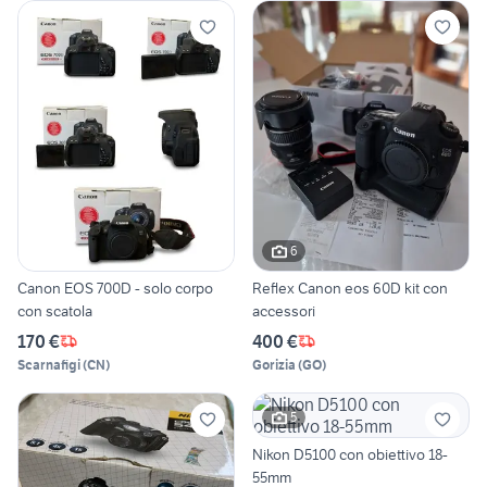
6
Canon EOS 700D - solo corpo
Reflex Canon eos 60D kit con
con scatola
accessori
170 €
400 €
Scarnafigi
(
CN
)
Gorizia
(
GO
)
5
Nikon D5100 con obiettivo 18-
55mm