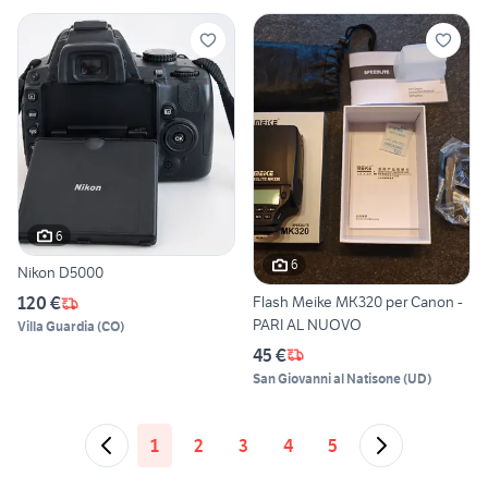
6
6
Nikon D5000
Flash Meike MK320 per Canon -
120 €
PARI AL NUOVO
Villa Guardia
(
CO
)
45 €
San Giovanni al Natisone
(
UD
)
1
2
3
4
5