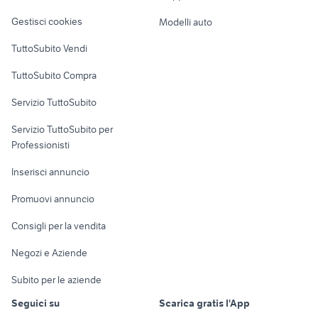
macchine fotografiche grumo
Veicoli commerciali
altro
pentax smc
appula
Gestisci cookies
Modelli auto
Case vacanza
nikon full frame entry level
polaroid land
TuttoSubito Vendi
Uffici e Locali
TuttoSubito Compra
commerciali
Servizio TuttoSubito
elettronica
per la casa e la
sports e hobby
Servizio TuttoSubito per
persona
Informatica
Animali
Professionisti
Arredamento e
Console e
Accessori per
Casalinghi
Inserisci annuncio
Videogiochi
animali
Elettrodomestici
Promuovi annuncio
Audio/Video
Musica e Film
Giardino e Fai da te
Consigli per la vendita
Fotografia
Libri e Riviste
Abbigliamento e
Negozi e Aziende
Telefonia
Strumenti Musicali
Accessori
Subito per le aziende
Sports
Tutto per i bambini
Seguici su
Scarica gratis l'App
Biciclette