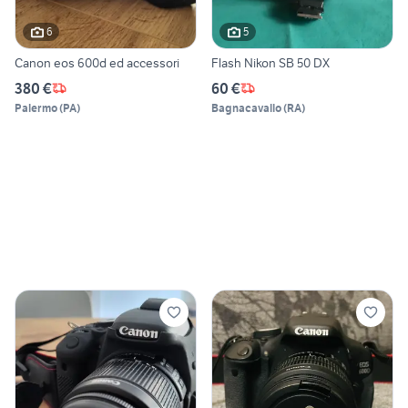
6
5
Canon eos 600d ed accessori
Flash Nikon SB 50 DX
380 €
60 €
Palermo
(
PA
)
Bagnacavallo
(
RA
)