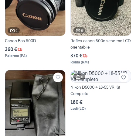
6
6
Canon Eos 600D
Reflex canon 600d schermo LCD
orientabile
260 €
370 €
Palermo
(
PA
)
Roma
(
RM
)
6
Nikon D5000 + 18-55 VR Kit
Completo
180 €
Lodi
(
LO
)