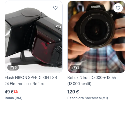
6
2
Flash NIKON SPEEDLIGHT SB-
Reflex Nikon D5000 + 18-55
24 Elettronico x Reflex
(18.000 scatti)
49 €
120 €
Roma
(
RM
)
Peschiera Borromeo
(
MI
)