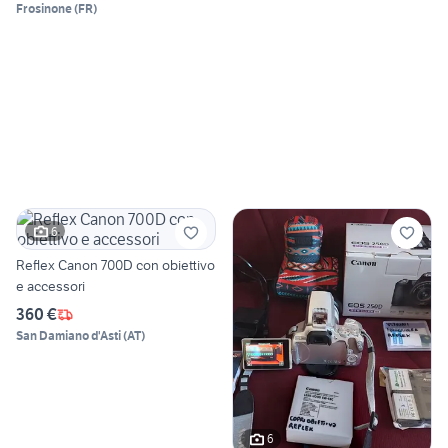
Frosinone
(
FR
)
6
Reflex Canon 700D con obiettivo
e accessori
360 €
San Damiano d'Asti
(
AT
)
6