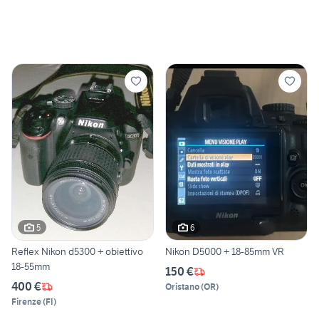
5
6
Reflex Nikon d5300 + obiettivo
Nikon D5000 + 18-85mm VR
18-55mm
150 €
400 €
Oristano
(
OR
)
Firenze
(
FI
)