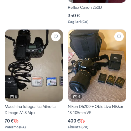
Reflex Canon 250D
350 €
Cagliari
(
CA
)
6
4
Macchina fotografica Minolta
Nikon D5200 + Obiettivo Nikkor
Dimage A1 8 Mpx
18-105mm VR
70 €
400 €
Palermo
(
PA
)
Fidenza
(
PR
)