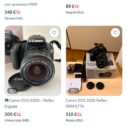
con accessori PARI
89 €
349 €
Napoli
(
NA
)
Varese
(
VA
)
6
6
📷 Canon EOS 600D – Reflex
Canon EOS 250D Reflex
Digitale
PERFETTA
300 €
510 €
Vimercate
(
MB
)
Roma
(
RM
)