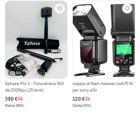
3
Xphase Pro S - Fotocamera 360
coppia di flash neewer nw670 ttl
da 200Mpx (25 lenti)
per sony a7iii
390 €
120 €
Roma
(
RM
)
Vasto
(
CH
)