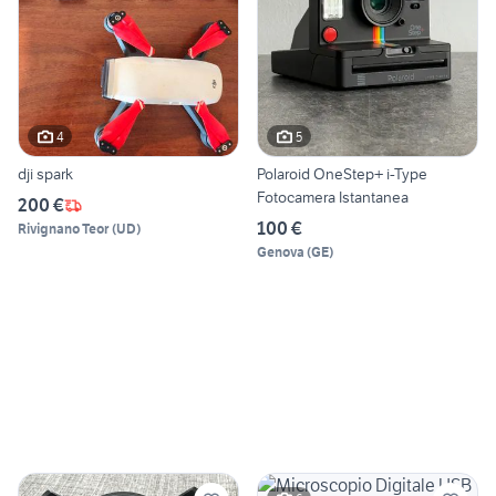
4
5
dji spark
Polaroid OneStep+ i-Type
Fotocamera Istantanea
200 €
100 €
Rivignano Teor
(
UD
)
Genova
(
GE
)