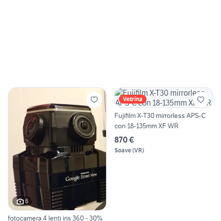
Vetrina
Fujifilm X-T30 mirrorless APS-C
con 18-135mm XF WR
870 €
Soave
(
VR
)
6
fotocamera 4 lenti iris 360 - 30%