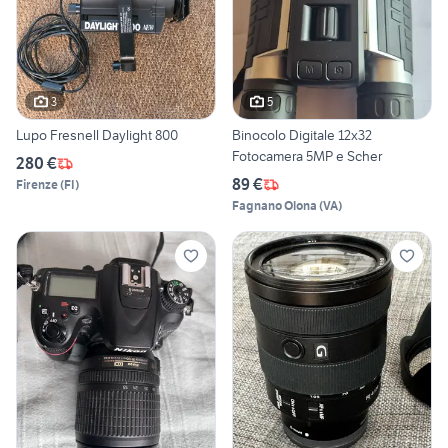
3
5
Lupo Fresnell Daylight 800
Binocolo Digitale 12x32
Fotocamera 5MP e Scher
280 €
89 €
Firenze
(
FI
)
Fagnano Olona
(
VA
)