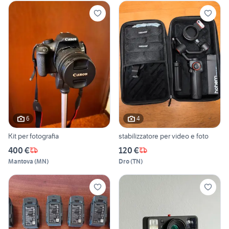
6
4
Kit per fotografia
stabilizzatore per video e foto
400 €
120 €
Mantova
(
MN
)
Dro
(
TN
)