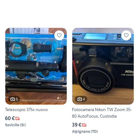
5
4
Telescopio 375x nuovo
Fotocamera Nikon TW Zoom 35-
80 AutoFocus, Custodia
60 €
39 €
Sovicille
(
SI
)
Alpignano
(
TO
)