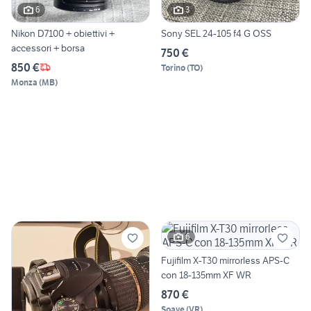
6
3
Nikon D7100 + obiettivi +
Sony SEL 24-105 f4 G OSS
accessori + borsa
750 €
850 €
Torino
(
TO
)
Monza
(
MB
)
6
Fujifilm X-T30 mirrorless APS-C
con 18-135mm XF WR
870 €
Soave
(
VR
)