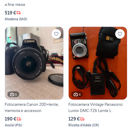
a fine mese
519 €
Modena
(
MO
)
6
4
Fotocamera Canon 20D+lente,
Fotocamera Vintage Panasonic
memoria e accessori
Lumix DMC-TZ6 Lente L
190 €
129 €
Assisi
(
PG
)
Rivolta d'Adda
(
CR
)