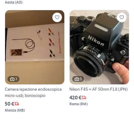
Aosta
(
AO
)
3
5
Camera ispezione endoscopica
Nikon F4S + AF 50mm F1.8 (JPN)
micro-usb; boroscopio
420 €
50 €
Roma
(
RM
)
Monza
(
MB
)