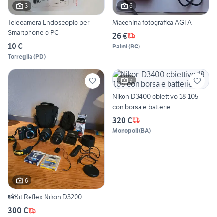
3
6
Telecamera Endoscopio per
Macchina fotografica AGFA
Smartphone o PC
26 €
10 €
Palmi
(
RC
)
Torreglia
(
PD
)
5
Nikon D3400 obiettivo 18-105
con borsa e batterie
320 €
Monopoli
(
BA
)
6
📸Kit Reflex Nikon D3200
300 €