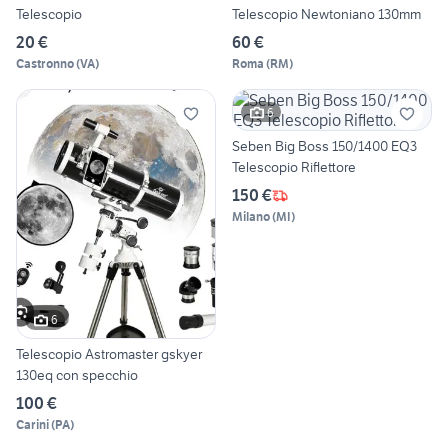
Telescopio
Telescopio Newtoniano 130mm
20 €
60 €
Castronno
(
VA
)
Roma
(
RM
)
6
Seben Big Boss 150/1400 EQ3
Telescopio Riflettore
150 €
Milano
(
MI
)
6
Telescopio Astromaster gskyer
130eq con specchio
100 €
Carini
(
PA
)