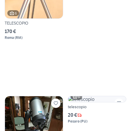
6
TELESCOPIO
170 €
Roma
(
RM
)
6
telescopio
20 €
Pesaro
(
PU
)