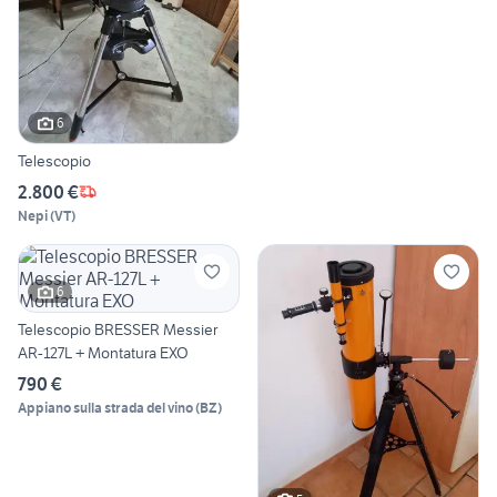
6
Telescopio
2.800 €
Nepi
(
VT
)
6
Telescopio BRESSER Messier
AR-127L + Montatura EXO
790 €
Appiano sulla strada del vino
(
BZ
)