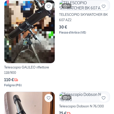
6
TELESCOPIO SKYWATCHER BK
607 AZ2
30 €
Fiesso d'Artico
(
VE
)
Telescopio GALILEO riflettore
118/900
110 €
Foligno
(
PG
)
6
Telescopio Dobson N 76/300
75 €