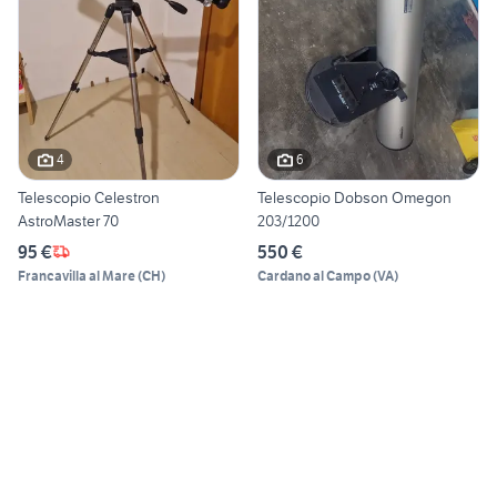
4
6
Telescopio Celestron
Telescopio Dobson Omegon
AstroMaster 70
203/1200
95 €
550 €
Francavilla al Mare
(
CH
)
Cardano al Campo
(
VA
)