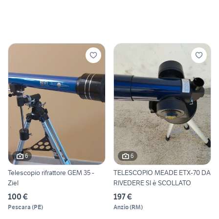
6
6
Telescopio rifrattore GEM 35 -
TELESCOPIO MEADE ETX-70 DA
Ziel
RIVEDERE SI è SCOLLATO
100 €
197 €
Pescara
(
PE
)
Anzio
(
RM
)