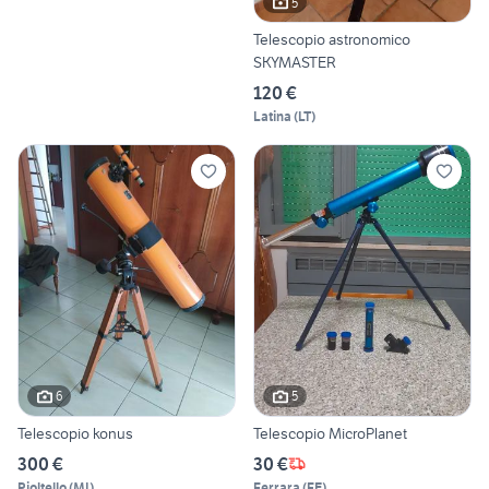
5
Telescopio astronomico
SKYMASTER
120 €
Latina
(
LT
)
6
5
Telescopio konus
Telescopio MicroPlanet
300 €
30 €
Pioltello
(
MI
)
Ferrara
(
FE
)