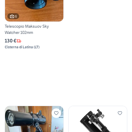
6
Telescopio Maksuov Sky
Watcher 102mm
130 €
Cisterna di Latina
(
LT
)