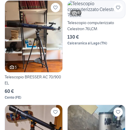
6
Telescopio computerizzato
Celestron 76LCM
130 €
Calceranica al Lago
(
TN
)
5
Telescopio BRESSER AC 70/900
EL
60 €
Cento
(
FE
)