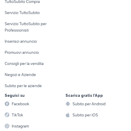
TuttoSubito Compra
commerciali
Servizio TuttoSubito
elettronica
per la casa e la
sports e hobby
Servizio TuttoSubito per
persona
Informatica
Animali
Professionisti
Arredamento e
Console e
Accessori per
Casalinghi
Inserisci annuncio
Videogiochi
animali
Elettrodomestici
Promuovi annuncio
Audio/Video
Musica e Film
Giardino e Fai da te
Consigli per la vendita
Fotografia
Libri e Riviste
Abbigliamento e
Negozi e Aziende
Telefonia
Strumenti Musicali
Accessori
Subito per le aziende
Sports
Tutto per i bambini
Seguici su
Scarica gratis l'App
Biciclette
Facebook
Subito per Android
Collezionismo
TikTok
Subito per iOS
Instagram