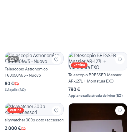
6
Vetrina
Telescopio Astronomico
Telescopio BRESSER Messier
F60050M/5 - Nuovo
AR-127L + Montatura EXO
80 €
790 €
L'Aquila
(
AQ
)
Appiano sulla strada del vino
(
BZ
)
Vetrina
skywatcher 300p goto+accessori
2.000 €