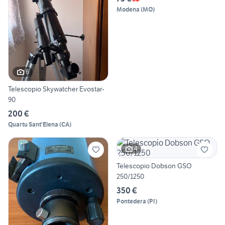
Modena
(
MO
)
6
Telescopio Skywatcher Evostar-
90
200 €
Quartu Sant'Elena
(
CA
)
4
Telescopio Dobson GSO
250/1250
350 €
Pontedera
(
PI
)