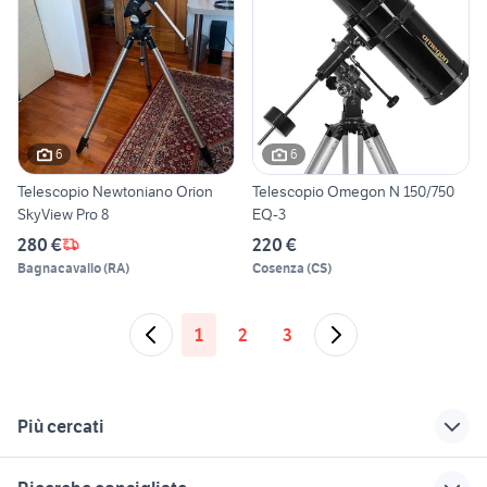
6
6
Telescopio Newtoniano Orion
Telescopio Omegon N 150/750
SkyView Pro 8
EQ-3
280 €
220 €
Bagnacavallo
(
RA
)
Cosenza
(
CS
)
1
2
3
Più cercati
Correlati
Richerche simili
Suggerimenti