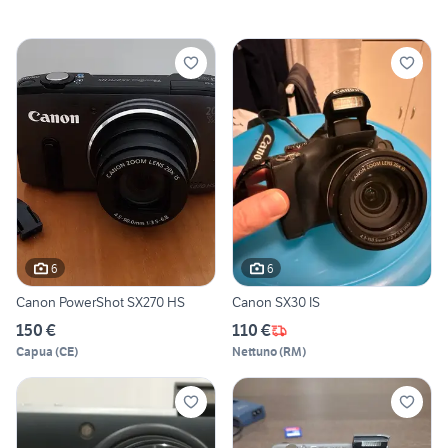
6
6
Canon PowerShot SX270 HS
Canon SX30 IS
150 €
110 €
Capua
(
CE
)
Nettuno
(
RM
)