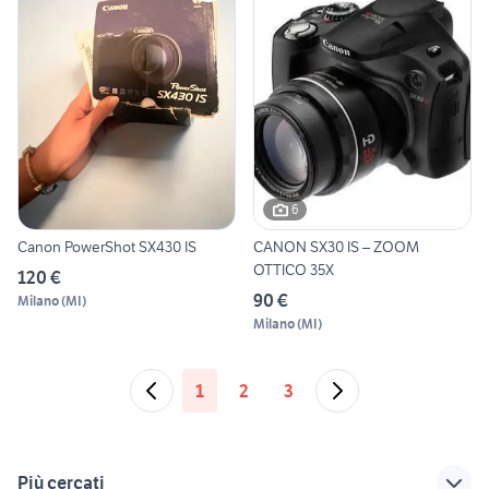
6
Canon PowerShot SX430 IS
CANON SX30 IS – ZOOM
OTTICO 35X
120 €
90 €
Milano
(
MI
)
Milano
(
MI
)
1
2
3
Più cercati