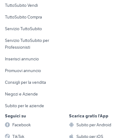
Case vacanza
TuttoSubito Vendi
Uffici e Locali
TuttoSubito Compra
commerciali
Servizio TuttoSubito
elettronica
per la casa e la
sports e hobby
Servizio TuttoSubito per
persona
Informatica
Animali
Professionisti
Arredamento e
Console e
Accessori per
Casalinghi
Inserisci annuncio
Videogiochi
animali
Elettrodomestici
Promuovi annuncio
Audio/Video
Musica e Film
Giardino e Fai da te
Consigli per la vendita
Fotografia
Libri e Riviste
Abbigliamento e
Negozi e Aziende
Telefonia
Strumenti Musicali
Accessori
Subito per le aziende
Sports
Tutto per i bambini
Seguici su
Scarica gratis l'App
Biciclette
Facebook
Subito per Android
Collezionismo
TikTok
Subito per iOS