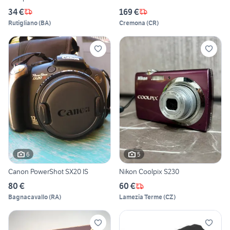
34 €
169 €
Rutigliano
(
BA
)
Cremona
(
CR
)
6
5
Canon PowerShot SX20 IS
Nikon Coolpix S230
80 €
60 €
Bagnacavallo
(
RA
)
Lamezia Terme
(
CZ
)