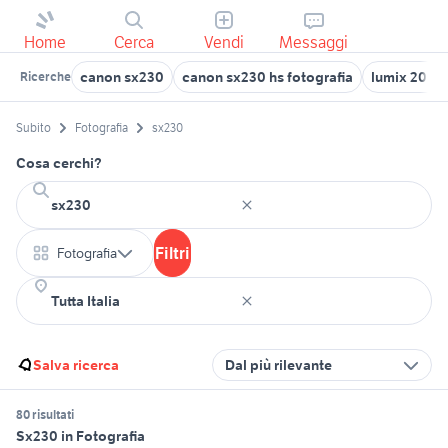
Home
Cerca
Vendi
Messaggi
canon sx230
canon sx230 hs fotografia
lumix 20mm
Ricerche
Subito
Fotografia
sx230
Cosa cerchi?
Filtri
Fotografia
Salva ricerca
Dal più rilevante
80 risultati
Sx230 in Fotografia