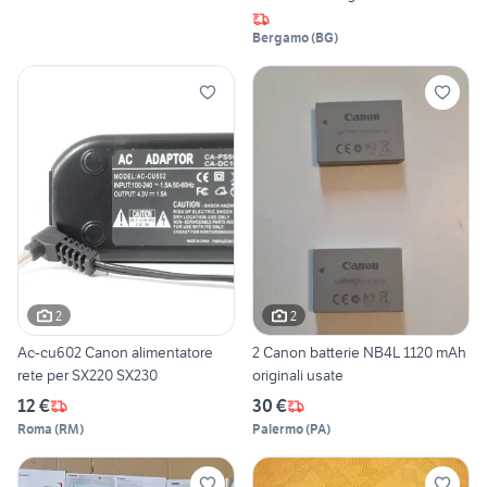
Bergamo
(
BG
)
2
2
Ac-cu602 Canon alimentatore
2 Canon batterie NB4L 1120 mAh
rete per SX220 SX230
originali usate
12 €
30 €
Roma
(
RM
)
Palermo
(
PA
)