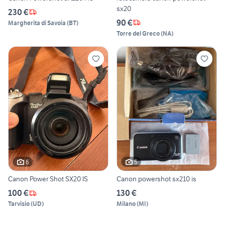
sx20
230 €
90 €
Margherita di Savoia
(
BT
)
Torre del Greco
(
NA
)
6
5
Canon Power Shot SX20 IS
Canon powershot sx210 is
100 €
130 €
Tarvisio
(
UD
)
Milano
(
MI
)