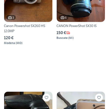
3
6
Canon Powershot SX260 HS
CANON PowerShot SX30 IS
12.0MP
150 €
120 €
Buscate
(
MI
)
Modena
(
MO
)