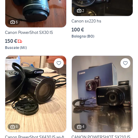
2
Canon sx220 hs
6
100 €
Canon PowerShot SX30 IS
Bologna
(
BO
)
150 €
Buscate
(
MI
)
6
4
Canon PowerShot SX430 IS wi-fi
CANON POWERSHOT SX210 IS