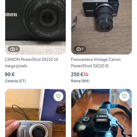
4
6
CANON PowerShot SX210 14
Fotocamera Vintage Canon
mega pixels
PowerShort SX210 IS
90 €
250 €
Catania
(
CT
)
Roma
(
RM
)