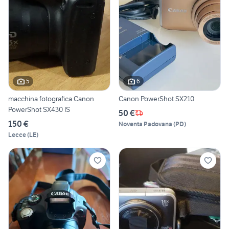
5
6
macchina fotografica Canon
Canon PowerShot SX210
PowerShot SX430 IS
50 €
150 €
Noventa Padovana
(
PD
)
Lecce
(
LE
)