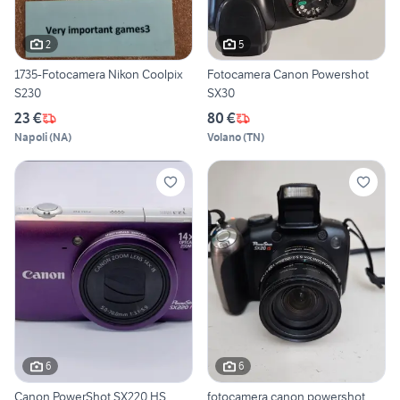
2
5
1735-Fotocamera Nikon Coolpix
Fotocamera Canon Powershot
S230
SX30
23 €
80 €
Napoli
(
NA
)
Volano
(
TN
)
6
6
Canon PowerShot SX220 HS
fotocamera canon powershot