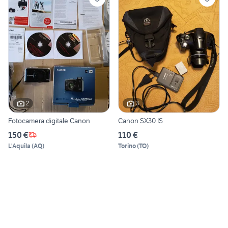
2
3
Fotocamera digitale Canon
Canon SX30 IS
150 €
110 €
L'Aquila
(
AQ
)
Torino
(
TO
)