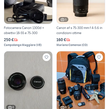
6
5
Fotocamera Canon 1300d +
Canon ef s 75-300 mm f 4-5.6 in
obiettivi 18-55 e 75-300
condizioni ottime
250 €
160 €
Campolongo Maggiore
(
VE
)
Mariano Comense
(
CO
)
6
6