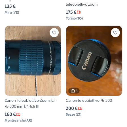
teleobiettivo zoom
135 €
175 €
Mira
(
VE
)
Torino
(
TO
)
3
Canon Teleobiettivo Zoom, EF
Canon teleobiettivo 75-300
75-300 mm f/4-5.6 III
200 €
160 €
Sezze
(
LT
)
Montevarchi
(
AR
)