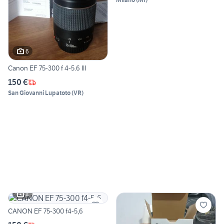
6
Canon EF 75-300 f 4-5.6 III
150 €
San Giovanni Lupatoto
(
VR
)
4
CANON EF 75-300 f4-5,6