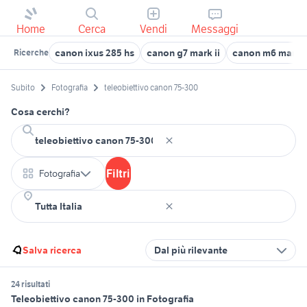
Home
Cerca
Vendi
Messaggi
canon ixus 285 hs
canon g7 mark ii
canon m6 mark i
Ricerche
Subito
Fotografia
teleobiettivo canon 75-300
Cosa cerchi?
Filtri
Fotografia
Salva ricerca
Dal più rilevante
24 risultati
Teleobiettivo canon 75-300 in Fotografia