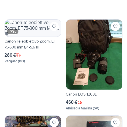
6
Canon Teleobiettivo Zoom, EF
75-300 mm f/4-5.6 III
280 €
Vergato
(
BO
)
Canon EOS 1200D
460 €
Albissola Marina
(
SV
)