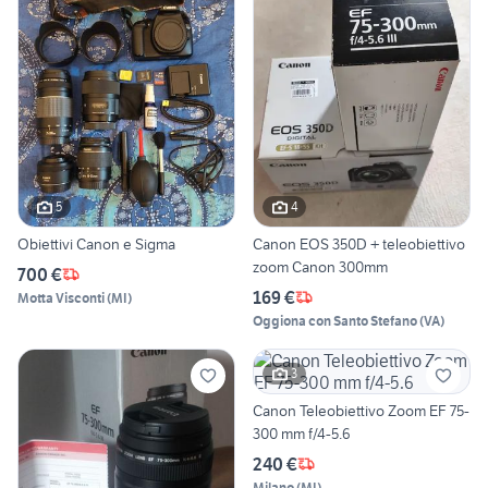
5
4
Obiettivi Canon e Sigma
Canon EOS 350D + teleobiettivo
zoom Canon 300mm
700 €
169 €
Motta Visconti
(
MI
)
Oggiona con Santo Stefano
(
VA
)
3
Canon Teleobiettivo Zoom EF 75-
300 mm f/4-5.6
240 €
Milano
(
MI
)