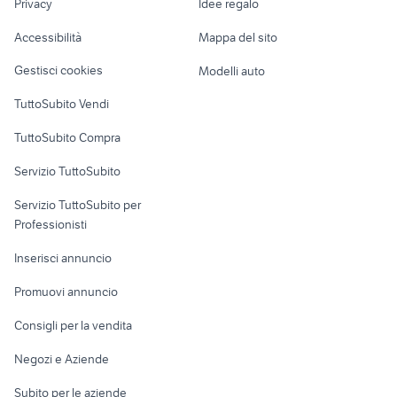
kodak roma
batteria 18650
Privacy
Idee regalo
Garage e box
Caravan e Camper
Accessibilità
Mappa del sito
Loft, mansarde e
Veicoli commerciali
altro
Gestisci cookies
Modelli auto
Case vacanza
TuttoSubito Vendi
Uffici e Locali
TuttoSubito Compra
commerciali
Servizio TuttoSubito
elettronica
per la casa e la
sports e hobby
Servizio TuttoSubito per
persona
Informatica
Animali
Professionisti
Arredamento e
Console e
Accessori per
Casalinghi
Inserisci annuncio
Videogiochi
animali
Elettrodomestici
Promuovi annuncio
Audio/Video
Musica e Film
Giardino e Fai da te
Consigli per la vendita
Fotografia
Libri e Riviste
Abbigliamento e
Negozi e Aziende
Telefonia
Strumenti Musicali
Accessori
Subito per le aziende