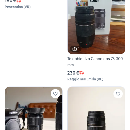
150 €
Pescantina
(
VR
)
4
Teleobiettivo Canon eos 75-300
mm
230 €
Reggio nell'Emilia
(
RE
)