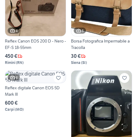
4
6
Reflex Canon EOS 200 D - Nero -
Borsa Fotografica Impermabile a
EF-S 18-55mm
Tracolla
450 €
30 €
Rimini
(
RN
)
Siena
(
SI
)
4
Reflex digitale Canon EOS 5D
Mark III
600 €
Carpi
(
MO
)