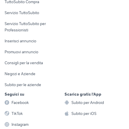
TuttoSubito Compra
commerciali
Servizio TuttoSubito
elettronica
per la casa e la
sports e hobby
Servizio TuttoSubito per
persona
Informatica
Animali
Professionisti
Arredamento e
Console e
Accessori per
Casalinghi
Inserisci annuncio
Videogiochi
animali
Elettrodomestici
Promuovi annuncio
Audio/Video
Musica e Film
Giardino e Fai da te
Consigli per la vendita
Fotografia
Libri e Riviste
Abbigliamento e
Negozi e Aziende
Telefonia
Strumenti Musicali
Accessori
Subito per le aziende
Sports
Tutto per i bambini
Seguici su
Scarica gratis l'App
Biciclette
Facebook
Subito per Android
Collezionismo
TikTok
Subito per iOS
Instagram