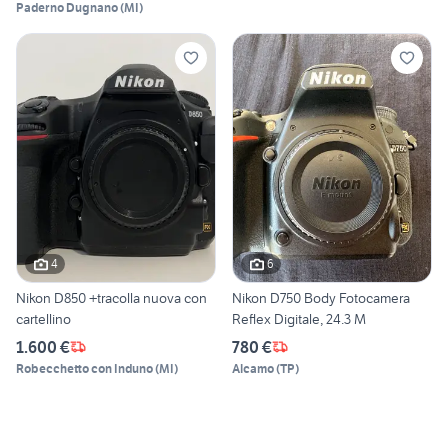
Paderno Dugnano
(
MI
)
4
6
Nikon D850 +tracolla nuova con
Nikon D750 Body Fotocamera
cartellino
Reflex Digitale, 24.3 M
1.600 €
780 €
Robecchetto con Induno
(
MI
)
Alcamo
(
TP
)