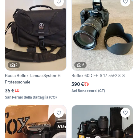
2
6
Borsa Reflex Tamrac System 6
Reflex 60D EF-S 17-55F2.8 IS
Professionale
590 €
35 €
Aci Bonaccorsi
(
CT
)
San Fermo della Battaglia
(
CO
)