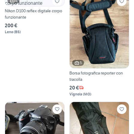
6
Nikon D100 reflex digitale corpo
funzionante
200 €
Leno
(
BS
)
5
Borsa fotografica reporter con
tracolla
20 €
Vignola
(
MO
)