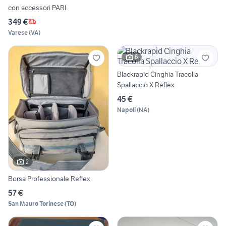
con accessori PARI
349 €
Varese
(
VA
)
6
Blackrapid Cinghia Tracolla
Spallaccio X Reflex
45 €
Napoli
(
NA
)
2
Borsa Professionale Reflex
57 €
San Mauro Torinese
(
TO
)