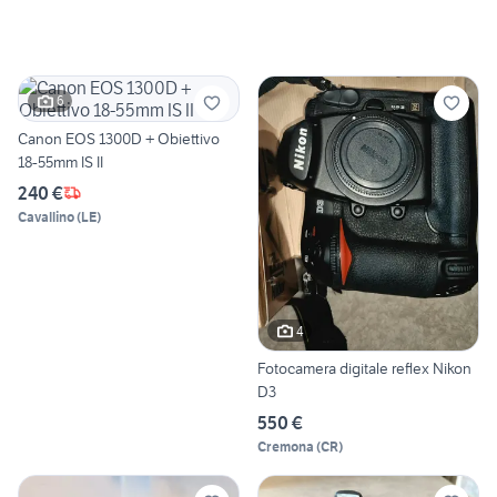
6
Canon EOS 1300D + Obiettivo
18-55mm IS II
240 €
Cavallino
(
LE
)
4
Fotocamera digitale reflex Nikon
D3
550 €
Cremona
(
CR
)