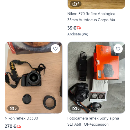
6
Nikon F70 Reflex Analogica
35mm Autofocus Corpo Ma
39 €
Arcisate
(
VA
)
5
6
Nikon reflex D3300
Fotocamera reflex Sony alpha
SLT A58 TOP+accessori
270 €