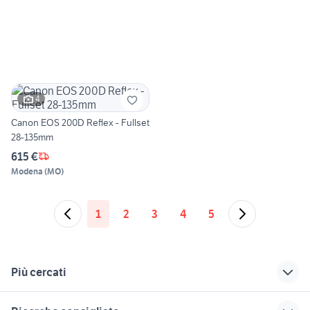
4
Canon EOS 200D Reflex - Fullset
28-135mm
615 €
Modena
(
MO
)
1
2
3
4
5
Più cercati
Correlati
Richerche simili
Suggerimenti