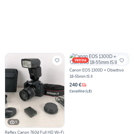
Vetrina
Canon EOS 1300D + Obiettivo
18-55mm IS II
240 €
Cavallino
(
LE
)
5
Reflex Canon 760d Full HD Wi-Fi