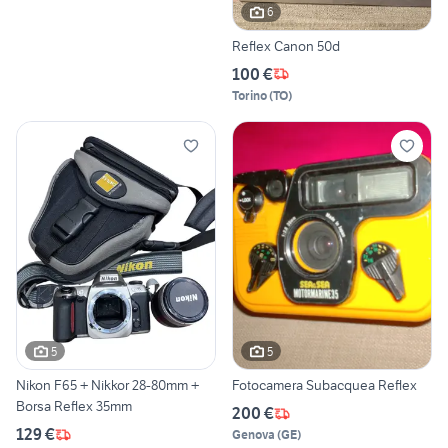
6
Reflex Canon 50d
100 €
Torino
(
TO
)
5
5
Nikon F65 + Nikkor 28-80mm +
Fotocamera Subacquea Reflex
Borsa Reflex 35mm
200 €
129 €
Genova
(
GE
)