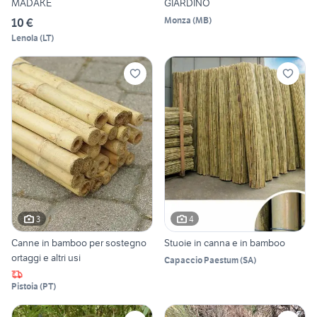
MADAKE
GIARDINO
Monza
(
MB
)
10 €
Lenola
(
LT
)
3
4
Canne in bamboo per sostegno
Stuoie in canna e in bamboo
ortaggi e altri usi
Capaccio Paestum
(
SA
)
Pistoia
(
PT
)