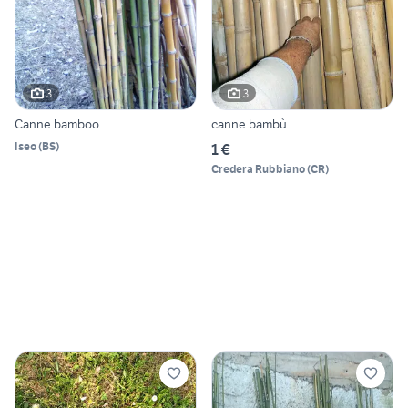
3
3
Canne bamboo
canne bambù
Iseo
(
BS
)
1 €
Credera Rubbiano
(
CR
)