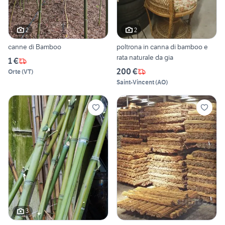
2
2
canne di Bamboo
poltrona in canna di bamboo e
rata naturale da gia
1 €
200 €
Orte
(
VT
)
Saint-Vincent
(
AO
)
3