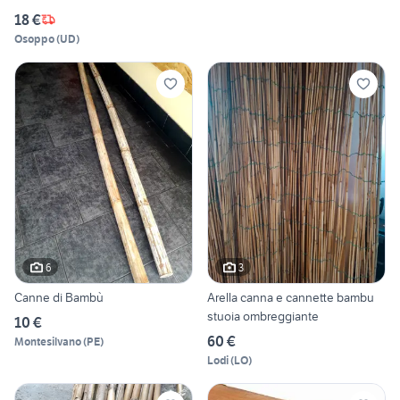
18 €
Osoppo
(
UD
)
6
3
Canne di Bambù
Arella canna e cannette bambu
stuoia ombreggiante
10 €
60 €
Montesilvano
(
PE
)
Lodi
(
LO
)