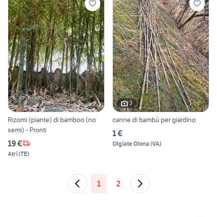
3
Rizomi (piante) di bamboo (no
canne di bambù per giardino
semi) - Pronti
1 €
19 €
Olgiate Olona
(
VA
)
Atri
(
TE
)
1
2