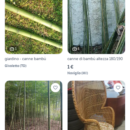
3
4
giardino - canne bambù
canne di bambù altezza 180/190
Givoletto
(
TO
)
1 €
Noviglio
(
MI
)