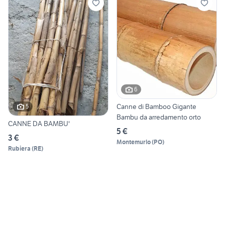
6
Canne di Bamboo Gigante
5
Bambu da arredamento orto
CANNE DA BAMBU'
5 €
3 €
Montemurlo
(
PO
)
Rubiera
(
RE
)