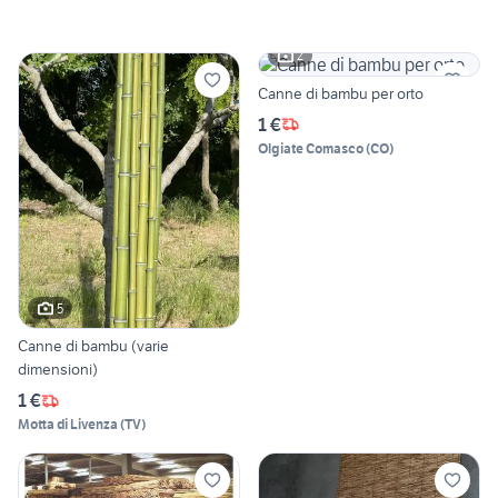
2
Canne di bambu per orto
1 €
Olgiate Comasco
(
CO
)
5
Canne di bambu (varie
dimensioni)
1 €
Motta di Livenza
(
TV
)