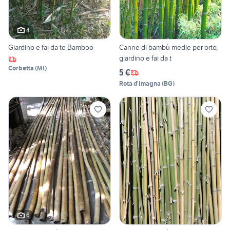
4
Giardino e fai da te Bamboo
Canne di bambù medie per orto,
giardino e fai da t
Corbetta
(
MI
)
5 €
Rota d'Imagna
(
BG
)
6