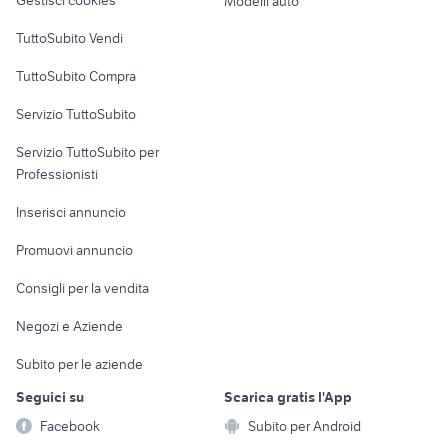
Modelli auto
Case vacanza
TuttoSubito Vendi
Uffici e Locali
TuttoSubito Compra
commerciali
Servizio TuttoSubito
elettronica
per la casa e la
sports e hobby
Servizio TuttoSubito per
persona
Informatica
Animali
Professionisti
Arredamento e
Console e
Accessori per
Casalinghi
Inserisci annuncio
Videogiochi
animali
Elettrodomestici
Promuovi annuncio
Audio/Video
Musica e Film
Giardino e Fai da te
Consigli per la vendita
Fotografia
Libri e Riviste
Abbigliamento e
Negozi e Aziende
Telefonia
Strumenti Musicali
Accessori
Subito per le aziende
Sports
Tutto per i bambini
Seguici su
Scarica gratis l'App
Biciclette
Facebook
Subito per Android
Collezionismo