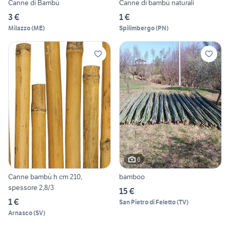
Canne di Bambù
Canne di bambù naturali
3 €
1 €
Milazzo
(
ME
)
Spilimbergo
(
PN
)
6
Canne bambù h cm 210,
bamboo
spessore 2,8/3
15 €
1 €
San Pietro di Feletto
(
TV
)
Arnasco
(
SV
)