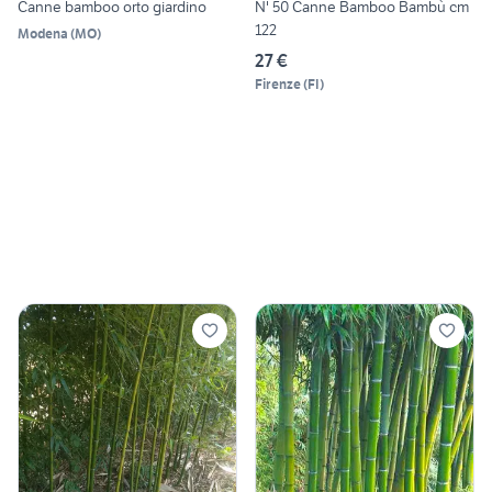
Canne bamboo orto giardino
N' 50 Canne Bamboo Bambù cm
122
Modena
(
MO
)
27 €
Firenze
(
FI
)