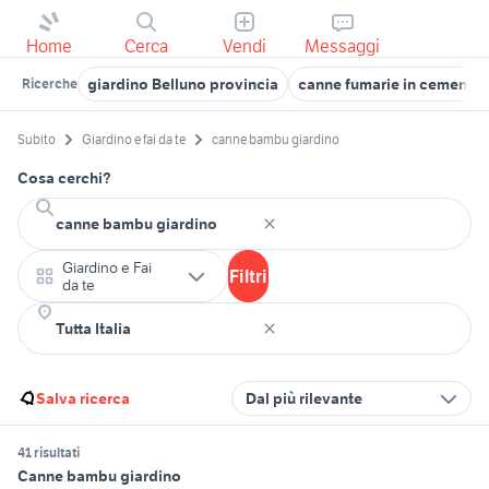
Home
Cerca
Vendi
Messaggi
giardino Belluno provincia
canne fumarie in cemento
Ricerche
Subito
Giardino e fai da te
canne bambu giardino
Cosa cerchi?
Giardino e Fai
Filtri
da te
Salva ricerca
Dal più rilevante
41 risultati
Canne bambu giardino