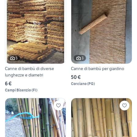
6
3
Canne di bambù di diverse
Canne di bambù per giardino
lunghezze e diametri
50 €
6 €
Corciano
(
PG
)
Campi Bisenzio
(
FI
)