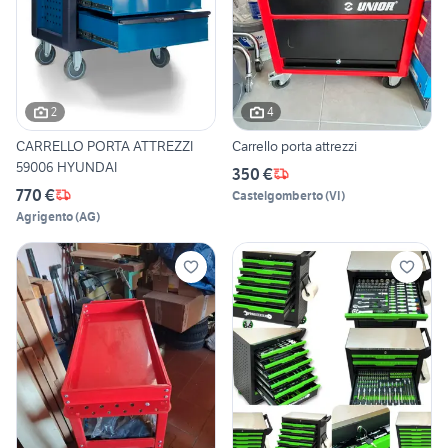
2
4
CARRELLO PORTA ATTREZZI
Carrello porta attrezzi
59006 HYUNDAI
350 €
770 €
Castelgomberto
(
VI
)
Agrigento
(
AG
)