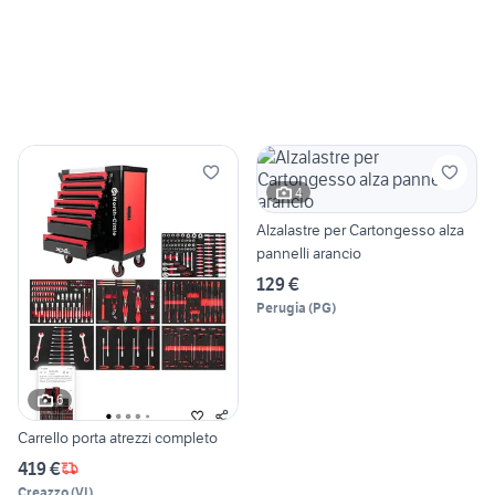
4
Alzalastre per Cartongesso alza
pannelli arancio
129 €
Perugia
(
PG
)
6
Carrello porta atrezzi completo
419 €
Creazzo
(
VI
)