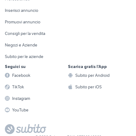
Arredamento e
Console e
Accessori per
Casalinghi
Inserisci annuncio
Videogiochi
animali
Elettrodomestici
Promuovi annuncio
Audio/Video
Musica e Film
Giardino e Fai da te
Consigli per la vendita
Fotografia
Libri e Riviste
Abbigliamento e
Negozi e Aziende
Telefonia
Strumenti Musicali
Accessori
Subito per le aziende
Sports
Tutto per i bambini
Seguici su
Scarica gratis l'App
Biciclette
Facebook
Subito per Android
Collezionismo
TikTok
Subito per iOS
Instagram
YouTube