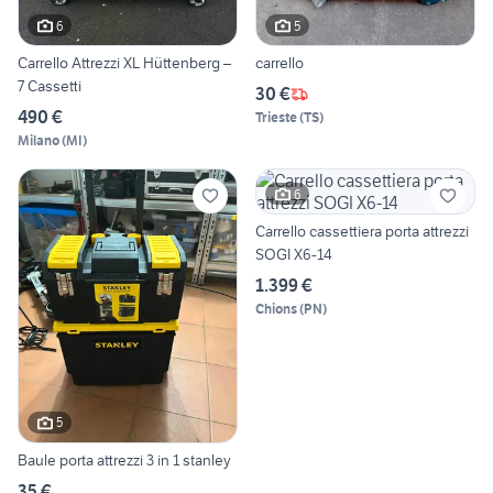
6
5
Carrello Attrezzi XL Hüttenberg –
carrello
7 Cassetti
30 €
490 €
Trieste
(
TS
)
Milano
(
MI
)
6
Carrello cassettiera porta attrezzi
SOGI X6-14
1.399 €
Chions
(
PN
)
5
Baule porta attrezzi 3 in 1 stanley
35 €