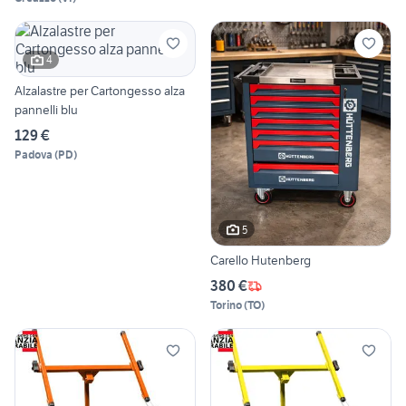
4
Alzalastre per Cartongesso alza
pannelli blu
129 €
Padova
(
PD
)
5
Carello Hutenberg
380 €
Torino
(
TO
)