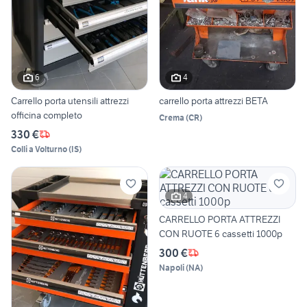
6
4
Carrello porta utensili attrezzi
carrello porta attrezzi BETA
officina completo
Crema
(
CR
)
330 €
Colli a Volturno
(
IS
)
4
CARRELLO PORTA ATTREZZI
CON RUOTE 6 cassetti 1000p
300 €
Napoli
(
NA
)