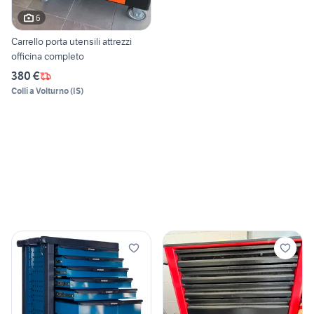
6
Carrello porta utensili attrezzi
officina completo
380 €
Colli a Volturno
(
IS
)