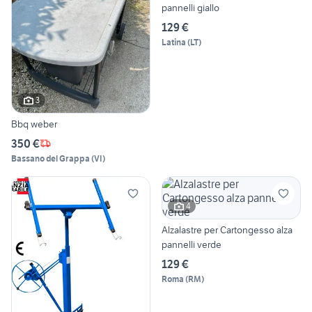
pannelli giallo
129 €
Latina
(
LT
)
3
Bbq weber
350 €
Bassano del Grappa
(
VI
)
4
Alzalastre per Cartongesso alza
pannelli verde
129 €
Roma
(
RM
)