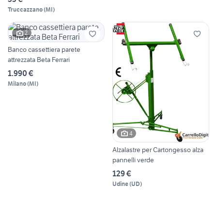
Truccazzano
(
MI
)
2
Banco cassettiera parete
attrezzata Beta Ferrari
1.990 €
Milano
(
MI
)
4
Alzalastre per Cartongesso alza
pannelli verde
129 €
Udine
(
UD
)