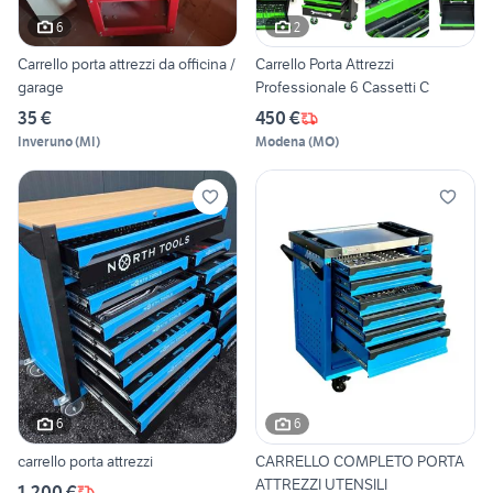
6
2
Carrello porta attrezzi da officina /
Carrello Porta Attrezzi
garage
Professionale 6 Cassetti C
35 €
450 €
Inveruno
(
MI
)
Modena
(
MO
)
6
6
carrello porta attrezzi
CARRELLO COMPLETO PORTA
ATTREZZI UTENSILI
1.200 €