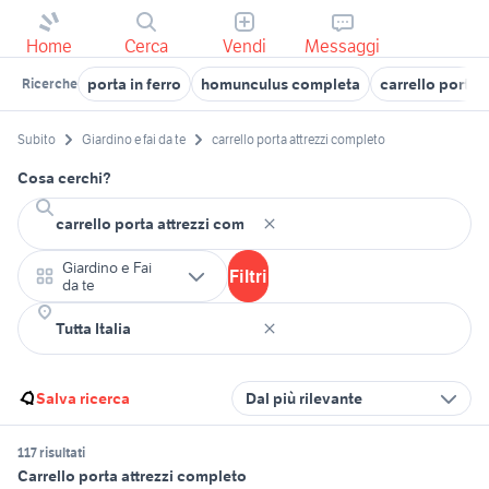
Home
Cerca
Vendi
Messaggi
porta in ferro
homunculus completa
carrello porta
Ricerche
Subito
Giardino e fai da te
carrello porta attrezzi completo
Cosa cerchi?
Giardino e Fai
Filtri
da te
Salva ricerca
Dal più rilevante
117 risultati
Carrello porta attrezzi completo