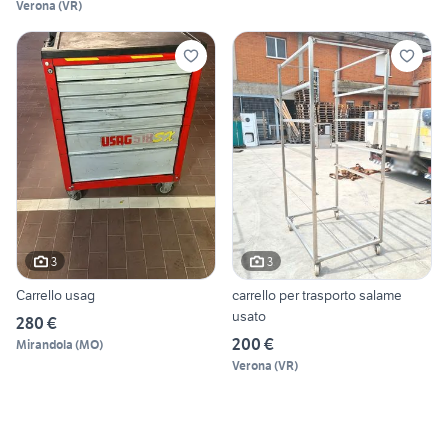
Verona
(
VR
)
3
3
Carrello usag
carrello per trasporto salame
usato
280 €
200 €
Mirandola
(
MO
)
Verona
(
VR
)