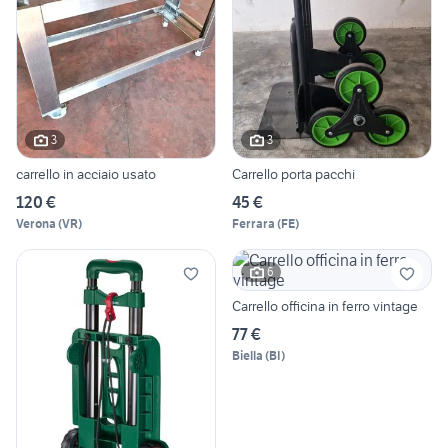
3
3
carrello in acciaio usato
Carrello porta pacchi
120 €
45 €
Verona
(
VR
)
Ferrara
(
FE
)
6
Carrello officina in ferro vintage
77 €
Biella
(
BI
)