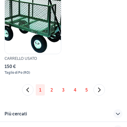
CARRELLO USATO
150 €
Taglio di Po
(
RO
)
1
2
3
4
5
Più cercati
Correlati
Richerche simili
Suggerimenti