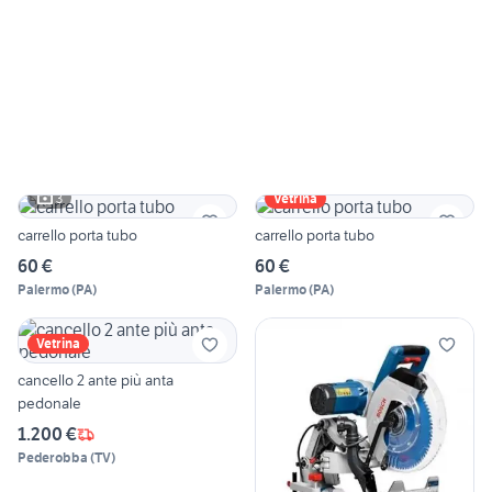
3
Vetrina
carrello porta tubo
carrello porta tubo
60 €
60 €
Palermo
(
PA
)
Palermo
(
PA
)
Vetrina
cancello 2 ante più anta
pedonale
1.200 €
Pederobba
(
TV
)