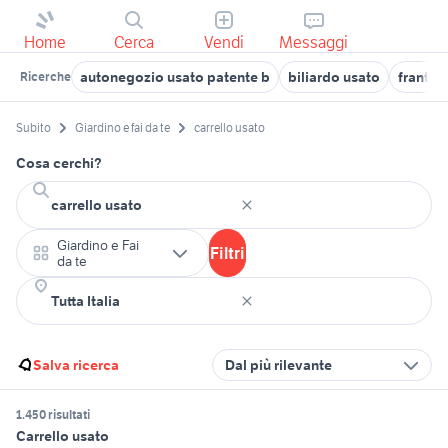
Home
Cerca
Vendi
Messaggi
autonegozio usato patente b
biliardo usato
frantoio
Ricerche
Subito
Giardino e fai da te
carrello usato
Cosa cerchi?
Giardino e Fai
Filtri
da te
Salva ricerca
Dal più rilevante
1.450 risultati
Carrello usato