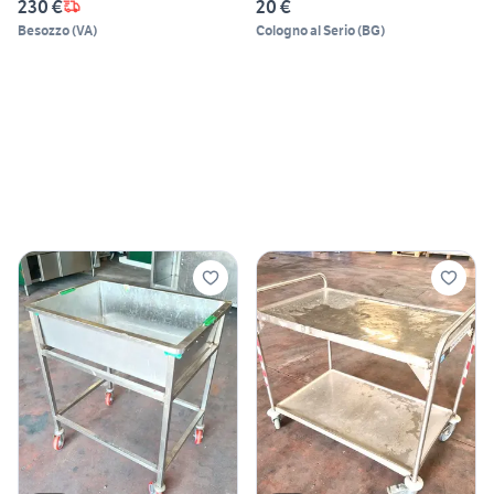
230 €
20 €
Besozzo
(
VA
)
Cologno al Serio
(
BG
)