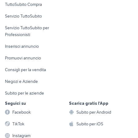
TuttoSubito Compra
commerciali
Servizio TuttoSubito
elettronica
per la casa e la
sports e hobby
Servizio TuttoSubito per
persona
Informatica
Animali
Professionisti
Arredamento e
Console e
Accessori per
Casalinghi
Inserisci annuncio
Videogiochi
animali
Elettrodomestici
Promuovi annuncio
Audio/Video
Musica e Film
Giardino e Fai da te
Consigli per la vendita
Fotografia
Libri e Riviste
Abbigliamento e
Negozi e Aziende
Telefonia
Strumenti Musicali
Accessori
Subito per le aziende
Sports
Tutto per i bambini
Seguici su
Scarica gratis l'App
Biciclette
Facebook
Subito per Android
Collezionismo
TikTok
Subito per iOS
Instagram