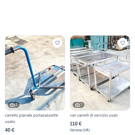
2
7
carrello pianale portacassette
vari carrelli di servizio usati
usato
110 €
40 €
Verona
(
VR
)