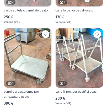
4
2
vasca su telaio carrellato usato
carrello per ospedali usato
250 €
170 €
Verona
(
VR
)
Verona
(
VR
)
2
4
carrello a piattaforma per
carrelli inox per pastifici usati
attrezzatura usato
280 €
390 €
Verona
(
VR
)