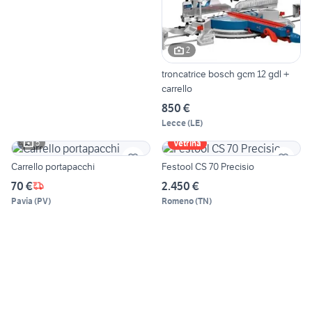
2
troncatrice bosch gcm 12 gdl +
carrello
850 €
Lecce
(
LE
)
5
Vetrina
Carrello portapacchi
Festool CS 70 Precisio
70 €
2.450 €
Pavia
(
PV
)
Romeno
(
TN
)