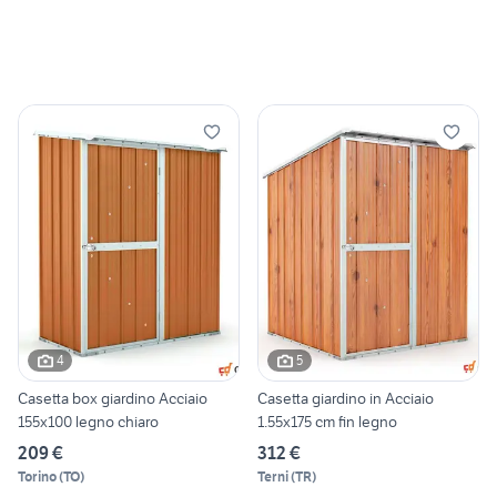
4
5
Casetta box giardino Acciaio
Casetta giardino in Acciaio
155x100 legno chiaro
1.55x175 cm fin legno
209 €
312 €
Torino
(
TO
)
Terni
(
TR
)