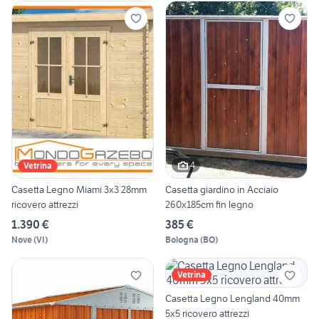
4
Vetrina
Casetta Legno Miami 3x3 28mm
Casetta giardino in Acciaio
ricovero attrezzi
260x185cm fin legno
1.390 €
385 €
Nove
(
VI
)
Bologna
(
BO
)
Vetrina
Casetta Legno Lengland 40mm
5x5 ricovero attrezzi