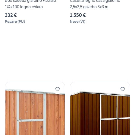
Box casetta giardino Acciaio
Casetta legno casa giardino
174x100 legno chiaro
2,5x2,5 gazebo 3x3 m
232 €
1.550 €
Pesaro
(
PU
)
Nove
(
VI
)