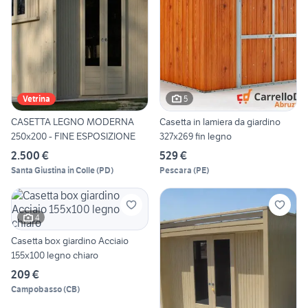
5
Vetrina
CASETTA LEGNO MODERNA
Casetta in lamiera da giardino
250x200 - FINE ESPOSIZIONE
327x269 fin legno
2.500 €
529 €
Santa Giustina in Colle
(
PD
)
Pescara
(
PE
)
4
Casetta box giardino Acciaio
155x100 legno chiaro
209 €
Campobasso
(
CB
)