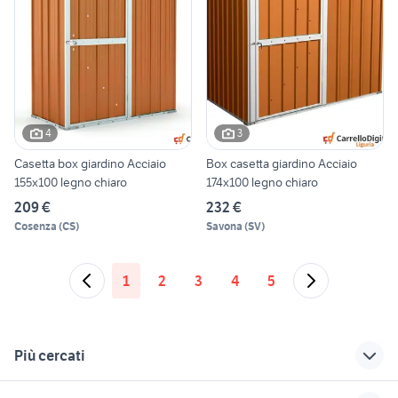
4
3
Casetta box giardino Acciaio
Box casetta giardino Acciaio
155x100 legno chiaro
174x100 legno chiaro
209 €
232 €
Cosenza
(
CS
)
Savona
(
SV
)
1
2
3
4
5
Più cercati
Correlati
Richerche simili
Suggerimenti