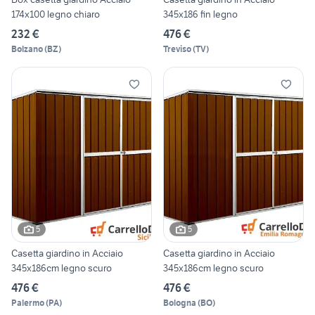
174x100 legno chiaro
345x186 fin legno
232 €
476 €
Bolzano
(
BZ
)
Treviso
(
TV
)
5
5
Casetta giardino in Acciaio
Casetta giardino in Acciaio
345x186cm legno scuro
345x186cm legno scuro
476 €
476 €
Palermo
(
PA
)
Bologna
(
BO
)