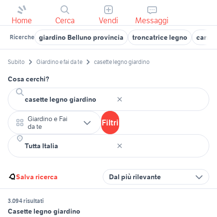
Home
Cerca
Vendi
Messaggi
giardino Belluno provincia
troncatrice legno
carrio
Ricerche
Subito
Giardino e fai da te
casette legno giardino
Cosa cerchi?
Giardino e Fai
Filtri
da te
Salva ricerca
Dal più rilevante
3.094 risultati
Casette legno giardino