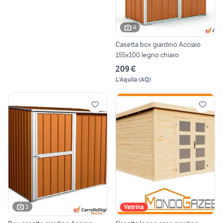
4
Casetta box giardino Acciaio
155x100 legno chiaro
209 €
L'Aquila
(
AQ
)
3
Vetrina