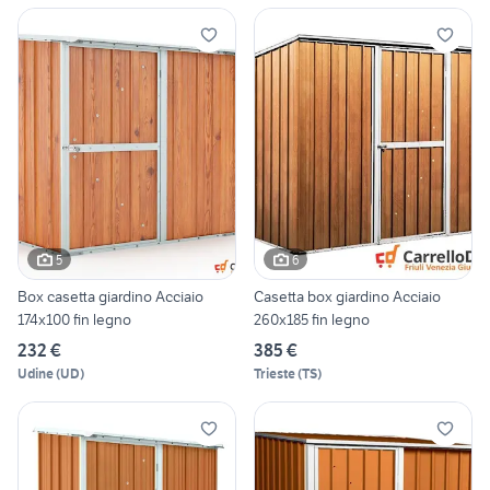
5
6
Box casetta giardino Acciaio
Casetta box giardino Acciaio
174x100 fin legno
260x185 fin legno
232 €
385 €
Udine
(
UD
)
Trieste
(
TS
)