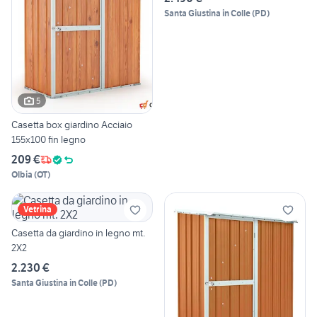
Santa Giustina in Colle
(
PD
)
5
Casetta box giardino Acciaio
155x100 fin legno
209 €
Olbia
(
OT
)
Vetrina
Casetta da giardino in legno mt.
2X2
2.230 €
Santa Giustina in Colle
(
PD
)