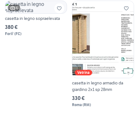
6
casetta in legno sopraelevata
380 €
Forli'
(
FC
)
Vetrina
casetta in legno armadio da
giardino 2x1 sp 28mm
330 €
Roma
(
RM
)