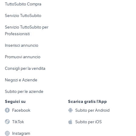
TuttoSubito Compra
commerciali
Servizio TuttoSubito
elettronica
per la casa e la
sports e hobby
Servizio TuttoSubito per
persona
Informatica
Animali
Professionisti
Arredamento e
Console e
Accessori per
Casalinghi
Inserisci annuncio
Videogiochi
animali
Elettrodomestici
Promuovi annuncio
Audio/Video
Musica e Film
Giardino e Fai da te
Consigli per la vendita
Fotografia
Libri e Riviste
Abbigliamento e
Negozi e Aziende
Telefonia
Strumenti Musicali
Accessori
Subito per le aziende
Sports
Tutto per i bambini
Seguici su
Scarica gratis l'App
Biciclette
Facebook
Subito per Android
Collezionismo
TikTok
Subito per iOS
Instagram