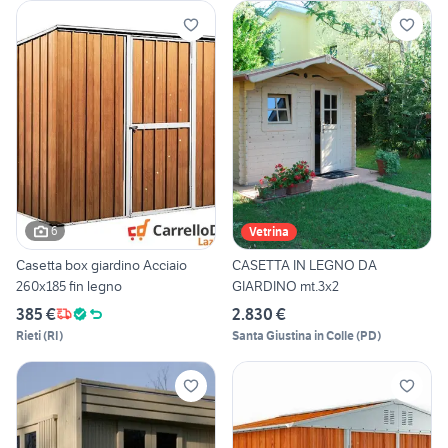
6
Vetrina
Casetta box giardino Acciaio
CASETTA IN LEGNO DA
260x185 fin legno
GIARDINO mt.3x2
385 €
2.830 €
Rieti
(
RI
)
Santa Giustina in Colle
(
PD
)