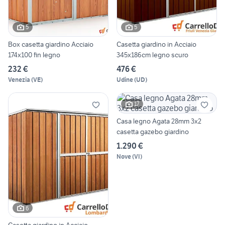
5
5
Box casetta giardino Acciaio
Casetta giardino in Acciaio
174x100 fin legno
345x186cm legno scuro
232 €
476 €
Venezia
(
VE
)
Udine
(
UD
)
17
Casa legno Agata 28mm 3x2
casetta gazebo giardino
1.290 €
Nove
(
VI
)
6