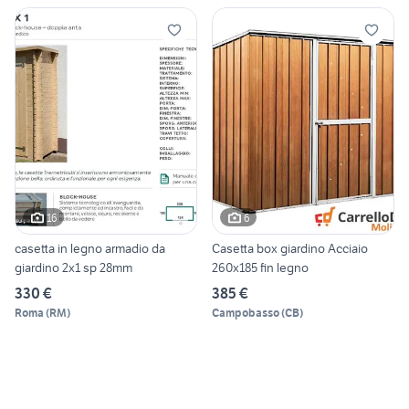
16
6
casetta in legno armadio da
Casetta box giardino Acciaio
giardino 2x1 sp 28mm
260x185 fin legno
330 €
385 €
Roma
(
RM
)
Campobasso
(
CB
)