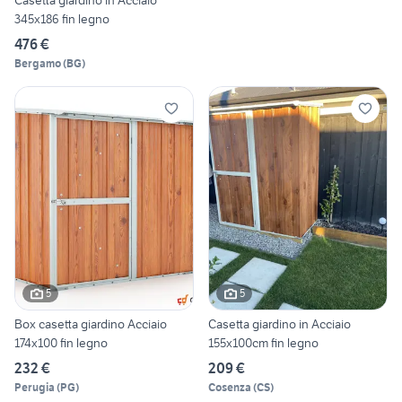
Casetta giardino in Acciaio
345x186 fin legno
476 €
Bergamo
(
BG
)
5
5
Box casetta giardino Acciaio
Casetta giardino in Acciaio
174x100 fin legno
155x100cm fin legno
232 €
209 €
Perugia
(
PG
)
Cosenza
(
CS
)