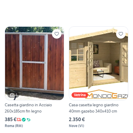
4
Vetrina
Casetta giardino in Acciaio
Casa casetta legno giardino
260x185cm fin legno
40mm gazebo 340x410 cm
385 €
2.350 €
Roma
(
RM
)
Nove
(
VI
)