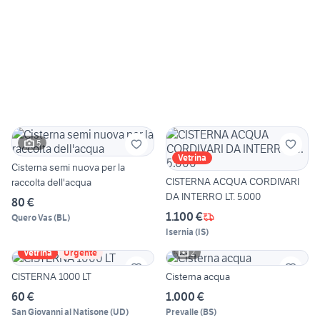
5
Vetrina
Cisterna semi nuova per la
CISTERNA ACQUA CORDIVARI
raccolta dell'acqua
DA INTERRO LT. 5.000
80 €
1.100 €
Quero Vas
(
BL
)
Isernia
(
IS
)
2
Vetrina
Urgente
CISTERNA 1000 LT
Cisterna acqua
60 €
1.000 €
San Giovanni al Natisone
(
UD
)
Prevalle
(
BS
)