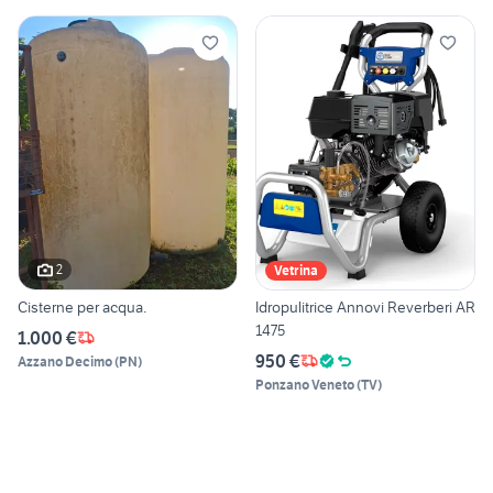
2
Vetrina
Cisterne per acqua.
Idropulitrice Annovi Reverberi AR
1475
1.000 €
950 €
Azzano Decimo
(
PN
)
Ponzano Veneto
(
TV
)