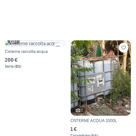
2
Cisterne raccolta acqua
200 €
Serle
(
BS
)
2
CISTERNE ACQUA 1000L
1 €
Casandrino
(
NA
)