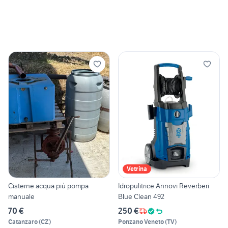
Vetrina
Cisterne acqua più pompa
Idropulitrice Annovi Reverberi
manuale
Blue Clean 492
70 €
250 €
Catanzaro
(
CZ
)
Ponzano Veneto
(
TV
)