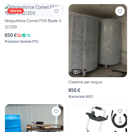
Vetrina
Idropulitrice Comet FDX Blade S
12/200
650 €
Ponzano Veneto
(
TV
)
2
Cisterne per acqua
850 €
Macerata
(
MC
)