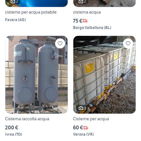
2
2
cisterne per acqua potabile
cisterna acqua
Favara
(
AG
)
75 €
Borgo Valbelluna
(
BL
)
3
Cisterna raccolta acqua
Cisterne per acqua
200 €
60 €
Ivrea
(
TO
)
Verona
(
VR
)