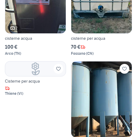
2
cisterne acqua
cisterne per acqua
100 €
70 €
Arco
(
TN
)
Fossano
(
CN
)
Cisterne per acqua
Thiene
(
VI
)