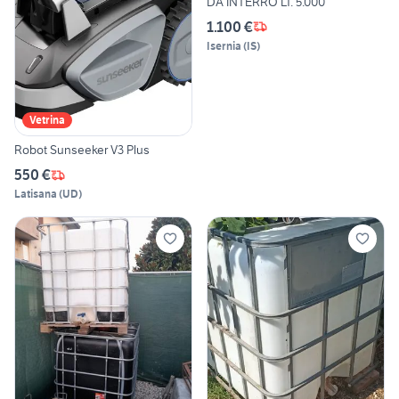
DA INTERRO LT. 5.000
1.100 €
Isernia
(
IS
)
Vetrina
Robot Sunseeker V3 Plus
550 €
Latisana
(
UD
)