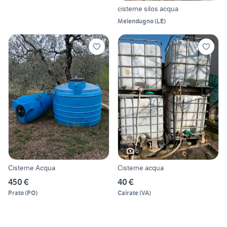
cisterne silos acqua
Melendugno
(
LE
)
6
Cisterne Acqua
Cisterne acqua
450 €
40 €
Prato
(
PO
)
Cairate
(
VA
)