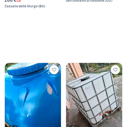
200 €
San Giovanni al Natisone
(
UD
)
Cassano delle Murge
(
BA
)