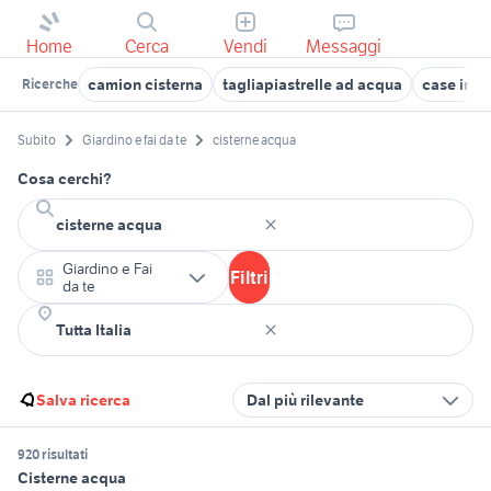
Home
Cerca
Vendi
Messaggi
camion cisterna
tagliapiastrelle ad acqua
case in v
Ricerche
Subito
Giardino e fai da te
cisterne acqua
Cosa cerchi?
Giardino e Fai
Filtri
da te
Salva ricerca
Dal più rilevante
920 risultati
Cisterne acqua