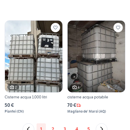
2
4
Cisterne acqua 1.000 litri
cisterne acqua potabile
50 €
70 €
Pianfei
(
CN
)
Magliano de' Marsi
(
AQ
)
1
2
3
4
5