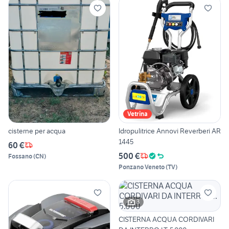
Vetrina
cisterne per acqua
Idropulitrice Annovi Reverberi AR
1445
60 €
500 €
Fossano
(
CN
)
Ponzano Veneto
(
TV
)
3
CISTERNA ACQUA CORDIVARI