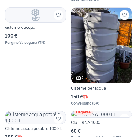
cisterne x acqua
100 €
Pergine Valsugana
(
TN
)
2
Cisterne per acqua
150 €
Conversano
(
BA
)
Urgente
CISTERNA 1000 LT
Cisterne acqua potabile 1000 lt
60 €