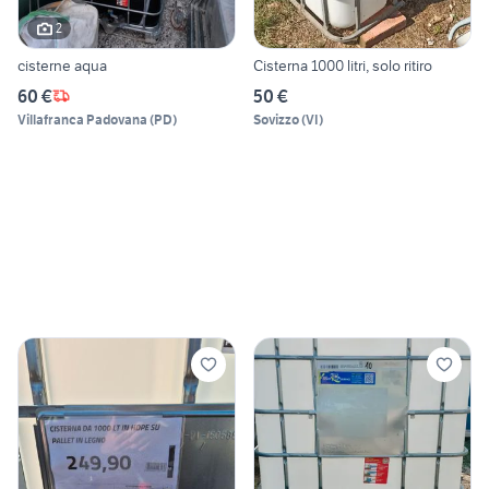
2
cisterne aqua
Cisterna 1000 litri, solo ritiro
60 €
50 €
Villafranca Padovana
(
PD
)
Sovizzo
(
VI
)