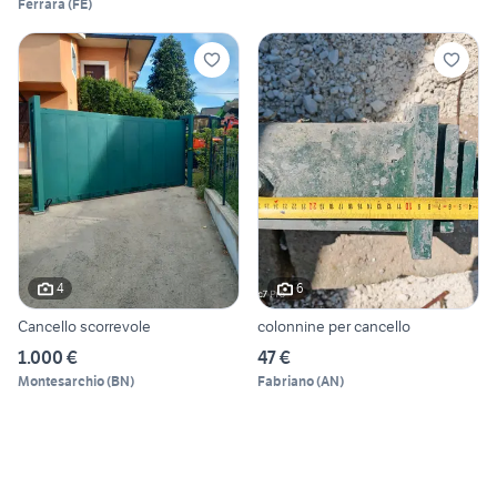
Ferrara
(
FE
)
4
6
Cancello scorrevole
colonnine per cancello
1.000 €
47 €
Montesarchio
(
BN
)
Fabriano
(
AN
)