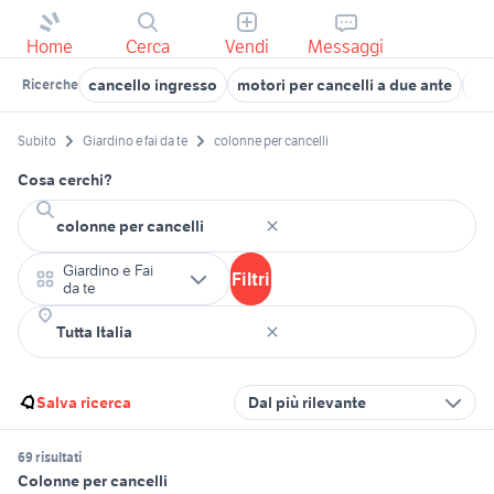
Home
Cerca
Vendi
Messaggi
cancello ingresso
motori per cancelli a due ante
mo
Ricerche
Subito
Giardino e fai da te
colonne per cancelli
Cosa cerchi?
Giardino e Fai
Filtri
da te
Salva ricerca
Dal più rilevante
69 risultati
Colonne per cancelli