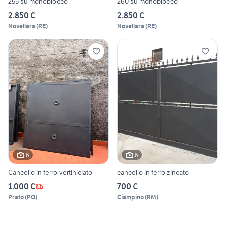
255 su monoblocco
260 su monoblocco
2.850 €
2.850 €
Novellara
(
RE
)
Novellara
(
RE
)
6
6
Cancello in ferro vertiniciato
cancello in ferro zincato
1.000 €
700 €
Prato
(
PO
)
Ciampino
(
RM
)