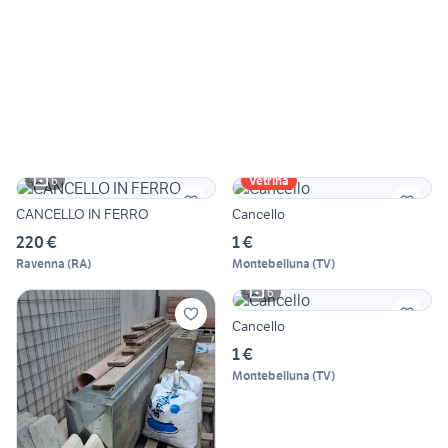
6
Vetrina
CANCELLO IN FERRO
Cancello
220 €
1 €
Ravenna
(
RA
)
Montebelluna
(
TV
)
6
Cancello
1 €
Montebelluna
(
TV
)