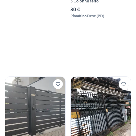
3 Colonne ferro
30 €
Piombino Dese
(
PD
)