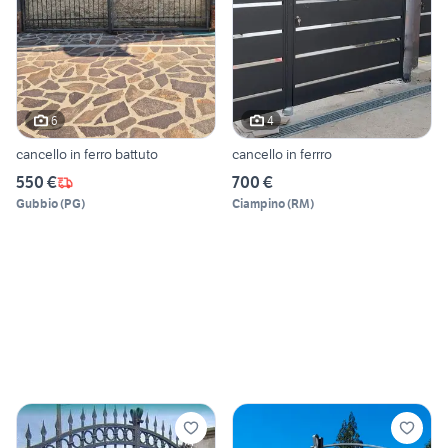
6
4
cancello in ferro battuto
cancello in ferrro
550 €
700 €
Gubbio
(
PG
)
Ciampino
(
RM
)