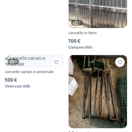
5
cancello in ferro
700 €
Ciampino
(
RM
)
2
cancello carraio e pedonale
500 €
Vimercate
(
MB
)