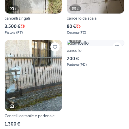
2
2
cancelli zingati
cancello da scala
3.500 €
80 €
Pistoia
(
PT
)
Cesena
(
FC
)
5
cancello
200 €
Padova
(
PD
)
3
Cancelli carrabile e pedonale
1.300 €