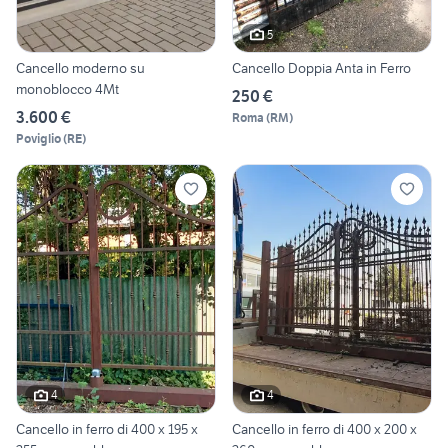
5
Cancello moderno su
Cancello Doppia Anta in Ferro
monoblocco 4Mt
250 €
3.600 €
Roma
(
RM
)
Poviglio
(
RE
)
4
4
Cancello in ferro di 400 x 195 x
Cancello in ferro di 400 x 200 x