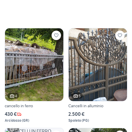
4
5
cancello in ferro
Cancelli in alluminio
430 €
2.500 €
Arcidosso
(
GR
)
Spoleto
(
PG
)
4