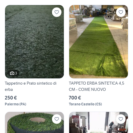
3
Tappetino e Prato sintetico di
TAPPETO ERBA SINTETICA 4,5
erba
CM - COME NUOVO
250 €
700 €
Palermo
(
PA
)
Torano Castello
(
CS
)