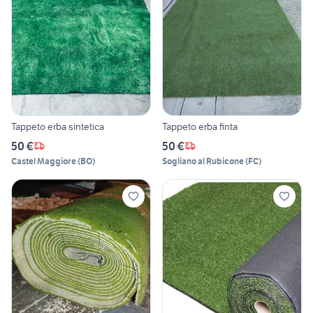
Tappeto erba sintetica
Tappeto erba finta
50 €
50 €
Castel Maggiore
(
BO
)
Sogliano al Rubicone
(
FC
)