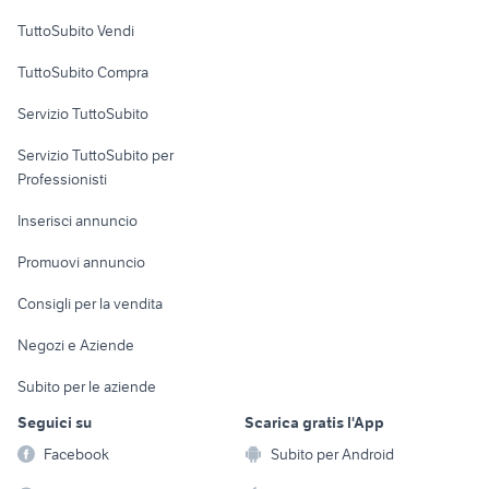
Case vacanza
TuttoSubito Vendi
Uffici e Locali
TuttoSubito Compra
commerciali
Servizio TuttoSubito
elettronica
per la casa e la
sports e hobby
Servizio TuttoSubito per
persona
Informatica
Animali
Professionisti
Arredamento e
Console e
Accessori per
Casalinghi
Inserisci annuncio
Videogiochi
animali
Elettrodomestici
Promuovi annuncio
Audio/Video
Musica e Film
Giardino e Fai da te
Consigli per la vendita
Fotografia
Libri e Riviste
Abbigliamento e
Negozi e Aziende
Telefonia
Strumenti Musicali
Accessori
Subito per le aziende
Sports
Tutto per i bambini
Seguici su
Scarica gratis l'App
Biciclette
Facebook
Subito per Android
Collezionismo