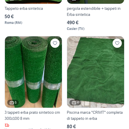
Tappeto erba sintetica
pergola estendibile + tappeti in
Erba sintetica
50 €
490 €
Roma
(
RM
)
Casier
(
TV
)
6
4
3 tappeti erba prato sintetico cm
Piscina marca "CRIVIT" completa
300z100 8 mm
di tappeto in erba
80 €