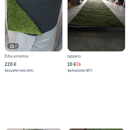
3
Erba sintetica
tappeto
220 €
10 €
Sassoferrato
(
AN
)
Spinazzola
(
BT
)