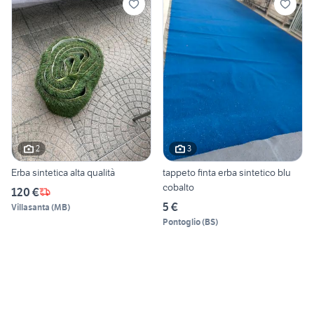
2
3
Erba sintetica alta qualità
tappeto finta erba sintetico blu
cobalto
120 €
5 €
Villasanta
(
MB
)
Pontoglio
(
BS
)