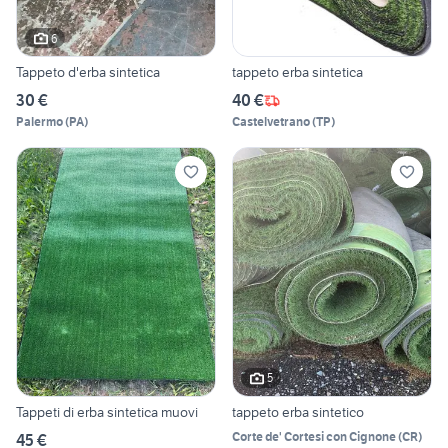
6
Tappeto d'erba sintetica
tappeto erba sintetica
30 €
40 €
Palermo
(
PA
)
Castelvetrano
(
TP
)
5
Tappeti di erba sintetica muovi
tappeto erba sintetico
Corte de' Cortesi con Cignone
(
CR
)
45 €