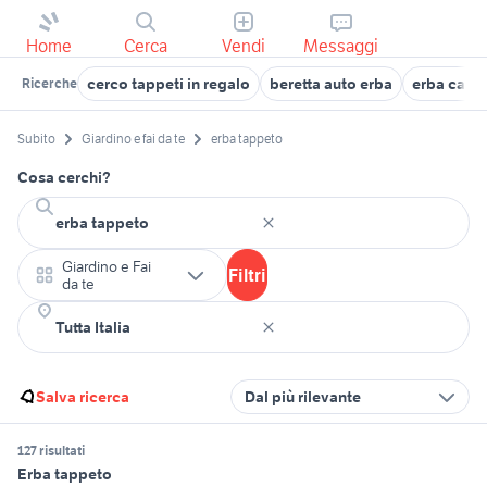
Home
Cerca
Vendi
Messaggi
cerco tappeti in regalo
beretta auto erba
erba calpe
Ricerche
Subito
Giardino e fai da te
erba tappeto
Cosa cerchi?
Giardino e Fai
Filtri
da te
Salva ricerca
Dal più rilevante
127 risultati
Erba tappeto