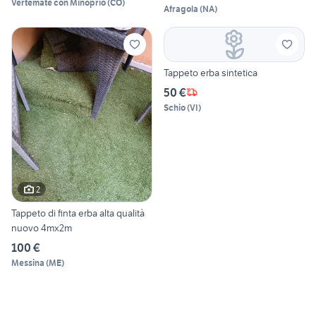
Vertemate con Minoprio
(
CO
)
Afragola
(
NA
)
Tappeto erba sintetica
50 €
Schio
(
VI
)
2
Tappeto di finta erba alta qualità
nuovo 4mx2m
100 €
Messina
(
ME
)