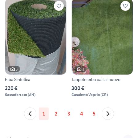
3
3
Erba Sintetica
Tappeto erba pari al nuovo
220 €
300 €
Sassoferrato
(
AN
)
Casaletto Vaprio
(
CR
)
1
2
3
4
5