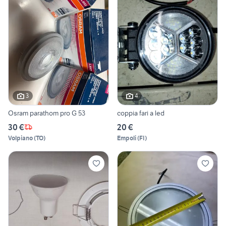
3
4
Osram parathom pro G 53
coppia fari a led
30 €
20 €
Volpiano
(
TO
)
Empoli
(
FI
)