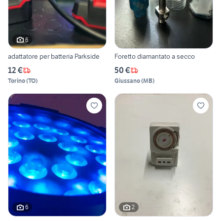
6
adattatore per batteria Parkside
Foretto diamantato a secco
12 €
50 €
Torino
(
TO
)
Giussano
(
MB
)
6
2