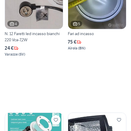
4
5
N. 12 Faretti led incasso bianchi
Fari ad incasso
220 Vca-7,2W
75 €
24 €
Airola
(
BN
)
Varazze
(
SV
)