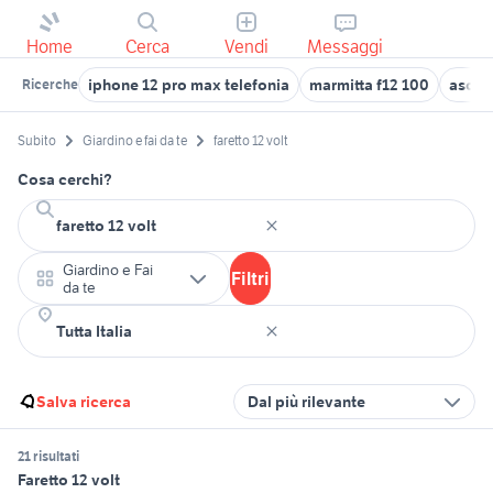
Home
Cerca
Vendi
Messaggi
iphone 12 pro max telefonia
marmitta f12 100
asciug
Ricerche
Subito
Giardino e fai da te
faretto 12 volt
Cosa cerchi?
Giardino e Fai
Filtri
da te
Salva ricerca
Dal più rilevante
21 risultati
Faretto 12 volt