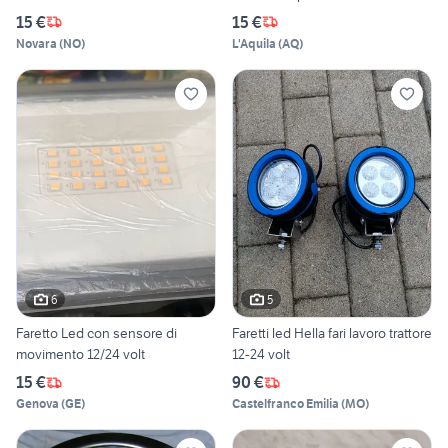
15 €
15 €
Novara
(
NO
)
L'Aquila
(
AQ
)
6
5
Faretto Led con sensore di
Faretti led Hella fari lavoro trattore
movimento 12/24 volt
12-24 volt
15 €
90 €
Genova
(
GE
)
Castelfranco Emilia
(
MO
)