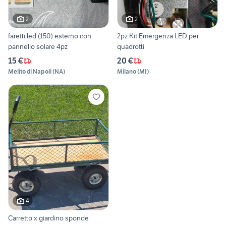
2
2
faretti led (150) esterno con
2pz Kit Emergenza LED per
pannello solare 4pz
quadrotti
15 €
20 €
Melito di Napoli
(
NA
)
Milano
(
MI
)
4
Carretto x giardino sponde