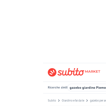
gazebo giardino Piemo
Ricerche
simili
Subito
Giardino e fai da te
gazebo per a