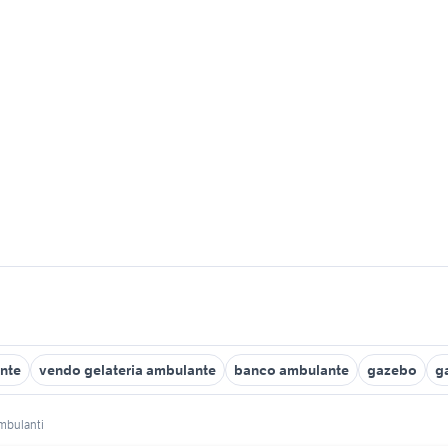
nte
vendo gelateria ambulante
banco ambulante
gazebo
g
mbulanti