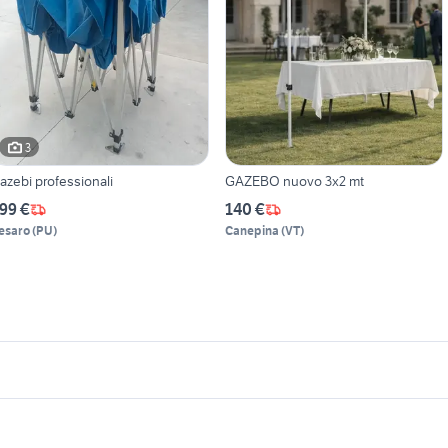
3
azebi professionali
GAZEBO nuovo 3x2 mt
99 €
140 €
esaro
(
PU
)
Canepina
(
VT
)
icherche simili
Suggerimenti
operture per gazebo
motore cancello came giardino