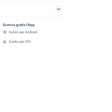
ex
sdraio da giardino plastica
bosso pianta
sports e hobby
n
a
Scarica gratis l'App
tavolo rotondo
Animali
Subito per Android
ento e
Accessori per animali
banco fresa
hi
Subito per iOS
Musica e Film
omestici
Libri e Riviste
e Fai da te
Strumenti Musicali
amento e
ri
Sports
 i bambini
Biciclette
Collezionismo