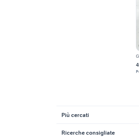
G
4
P
Più cercati
Correlati
R
Ricerche consigliate
gazebo in acciaio
c