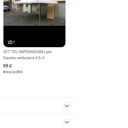
5
SET TELI IMPERMEABILI per
Gazebo ambulanti 4,5×3
99 €
Brescia
(
BS
)