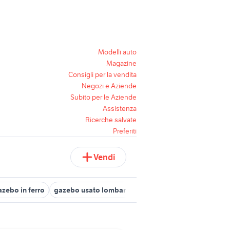
Modelli auto
Magazine
Consigli per la vendita
Negozi e Aziende
Subito per le Aziende
Assistenza
Ricerche salvate
Preferiti
Vendi
azebo in ferro
gazebo usato lombardia
gazebo in lazio
gazebo