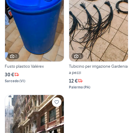
2
2
Fusto plastico Valérex
Tubicino per irrigazione Gardenia
a pezzi
30 €
12 €
Sarcedo
(
VI
)
Palermo
(
PA
)