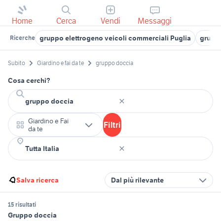
Home
Cerca
Vendi
Messaggi
gruppo elettrogeno veicoli commerciali Puglia
grupp
Ricerche
Subito
Giardino e fai da te
gruppo doccia
Cosa cerchi?
Giardino e Fai
Filtri
da te
Salva ricerca
Dal più rilevante
15 risultati
Gruppo doccia