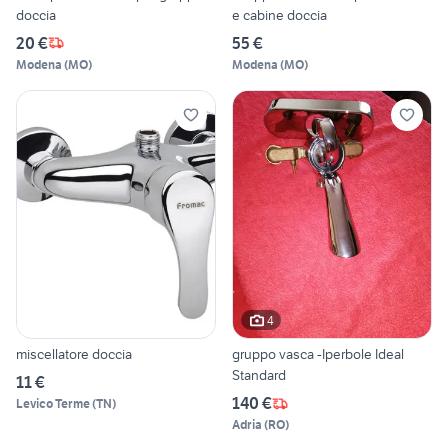
doccia
e cabine doccia
20 €
55 €
Modena
(
MO
)
Modena
(
MO
)
4
miscellatore doccia
gruppo vasca -Iperbole Ideal
Standard
11 €
140 €
Levico Terme
(
TN
)
Adria
(
RO
)