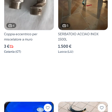
4
5
Coppia eccentrico per
SERBATOIO ACCIAO INOX
miscelatore a muro
1500L
3 €
1.500 €
Catania
(
CT
)
Lucca
(
LU
)