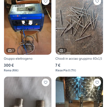
3
2
Gruppo elettrogeno
Chiodi in acciao gruppino 40x1,5
300 €
7 €
Roma
(
RM
)
Riese Pio X
(
TV
)