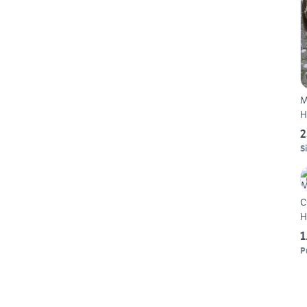
M
H
2
S
C
H
1
P