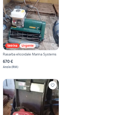
Vetrina
Urgente
Rasarba elicoidale Marina Systems
670 €
Anzio
(
RM
)