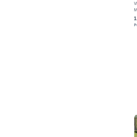
V
M
1
P