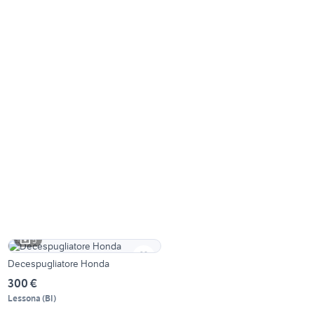
5
Decespugliatore Honda
300 €
Lessona
(
BI
)