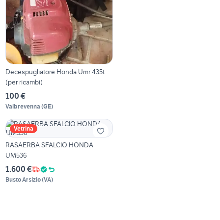
Decespugliatore Honda Umr 435t
(per ricambi)
100 €
Valbrevenna
(
GE
)
Vetrina
RASAERBA SFALCIO HONDA
UM536
1.600 €
Busto Arsizio
(
VA
)