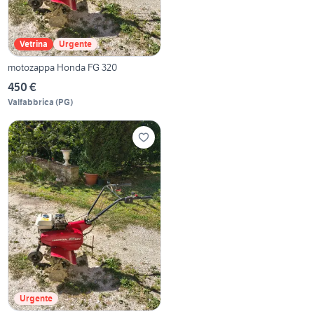
Vetrina
Urgente
motozappa Honda FG 320
450 €
Valfabbrica
(
PG
)
Urgente