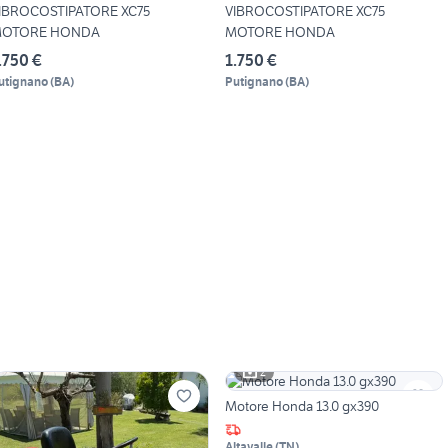
IBROCOSTIPATORE XC75
VIBROCOSTIPATORE XC75
OTORE HONDA
MOTORE HONDA
.750 €
1.750 €
utignano
(
BA
)
Putignano
(
BA
)
2
Motore Honda 13.0 gx390
Altavalle
(
TN
)