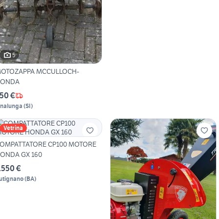
5
OTOZAPPA MCCULLOCH-
ONDA
50 €
inalunga
(
SI
)
Vetrina
OMPATTATORE CP100 MOTORE
ONDA GX 160
.550 €
utignano
(
BA
)