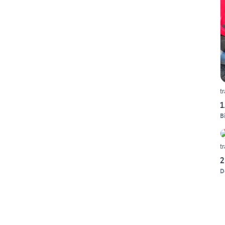
t
1
B
t
2
D