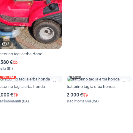
3
rattorino tagliaerba Hond
.580 €
iella
(
BI
)
2
Vetrina
rattorino taglia erba honda
trattorino taglia erba honda
.000 €
2.000 €
ecimomannu
(
CA
)
Decimomannu
(
CA
)