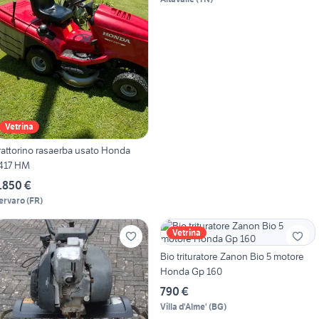
Vetrina
rattorino rasaerba usato Honda
417 HM
.850 €
ervaro
(
FR
)
Vetrina
Bio trituratore Zanon Bio 5 motore
Honda Gp 160
790 €
Villa d'Alme'
(
BG
)