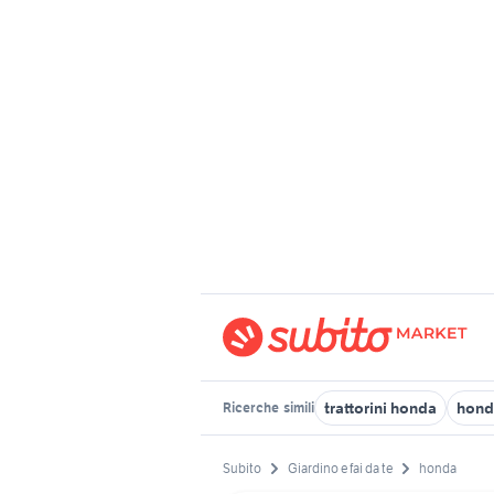
trattorini honda
hond
Ricerche
simili
Subito
Giardino e fai da te
honda