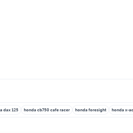
a dax 125
honda cb750 cafe racer
honda foresight
honda x-ad