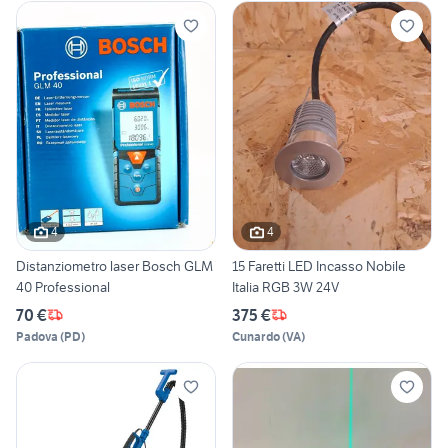
4
4
Distanziometro laser Bosch GLM
15 Faretti LED Incasso Nobile
40 Professional
Italia RGB 3W 24V
70 €
375 €
Padova
(
PD
)
Cunardo
(
VA
)