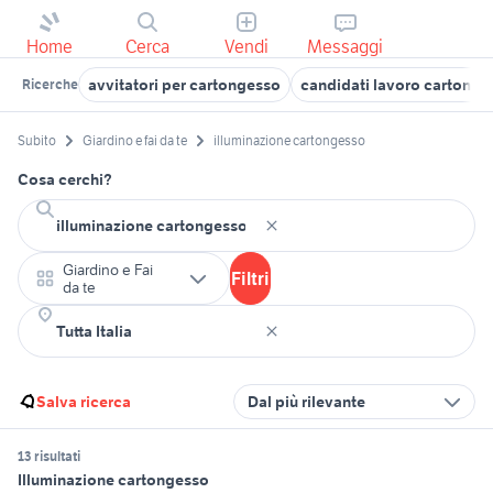
Home
Cerca
Vendi
Messaggi
avvitatori per cartongesso
candidati lavoro cartong
Ricerche
Subito
Giardino e fai da te
illuminazione cartongesso
Cosa cerchi?
Giardino e Fai
Filtri
da te
Salva ricerca
Dal più rilevante
13 risultati
Illuminazione cartongesso