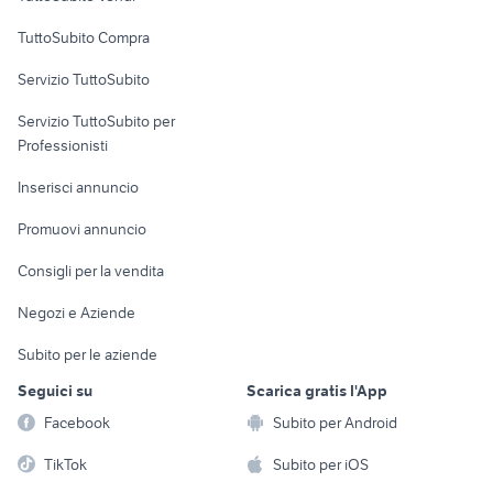
Uffici e Locali
TuttoSubito Compra
commerciali
Servizio TuttoSubito
elettronica
per la casa e la
sports e hobby
Servizio TuttoSubito per
persona
Informatica
Animali
Professionisti
Arredamento e
Console e
Accessori per
Casalinghi
Inserisci annuncio
Videogiochi
animali
Elettrodomestici
Promuovi annuncio
Audio/Video
Musica e Film
Giardino e Fai da te
Consigli per la vendita
Fotografia
Libri e Riviste
Abbigliamento e
Negozi e Aziende
Telefonia
Strumenti Musicali
Accessori
Subito per le aziende
Sports
Tutto per i bambini
Seguici su
Scarica gratis l'App
Biciclette
Facebook
Subito per Android
Collezionismo
TikTok
Subito per iOS