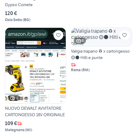
Gypso Comete
120 €
Osio Sotto
(
BG
)
6
Valigia trapano ♻️ x cartongesso
🟡⚫ Hilti e punte
Roma
(
RM
)
6
NUOVO DEWALT AVVITATORE
CARTONGESSO 18V ORIGINALE
109 €
Melegnano
(
MI
)