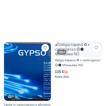
4
Valigia trapano ♻️ x cartongesso
🟡⚫ Milwaukee NO
135 €
Roma
(
RM
)
5
Lastre in cartongesso e alluminio