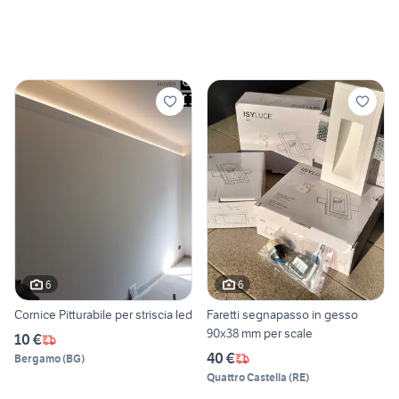
6
6
Cornice Pitturabile per striscia led
Faretti segnapasso in gesso
90x38 mm per scale
10 €
40 €
Bergamo
(
BG
)
Quattro Castella
(
RE
)