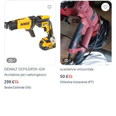
4
3
DEWALT DCF620P2K-QW
scartatrice orizzontale
Avvitatore per cartongesso
50 €
299 €
Chiesina Uzzanese
(
PT
)
Sesto Calende
(
VA
)