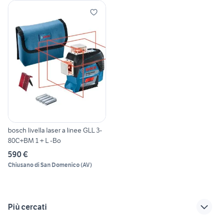
bosch livella laser a linee GLL 3-
80C+BM 1 + L -Bo
590 €
Chiusano di San Domenico
(
AV
)
Più cercati