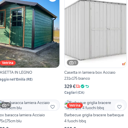
5
Vetrina
ASETTA IN LEGNO
Casetta in lamiera box Acciaio
231x175 bianco
eggio nell'Emilia
(
RE
)
329 €
Cagliari
(
CA
)
5
Vetrina
ox baracca lamiera Acciaio
Barbecue griglia bracere barbeque
75x175cm blu
4 fuochi bbq