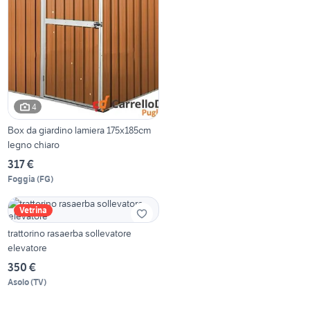
4
Box da giardino lamiera 175x185cm
legno chiaro
317 €
Foggia
(
FG
)
Vetrina
trattorino rasaerba sollevatore
elevatore
350 €
Asolo
(
TV
)