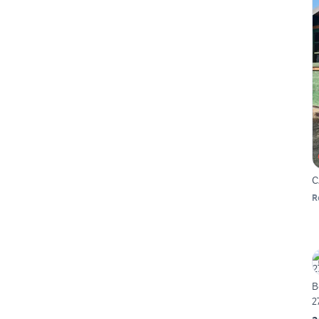
C
R
B
2