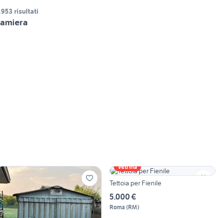
.953 risultati
amiera
Vetrina
Tettoia per Fienile
5.000 €
Roma
(
RM
)