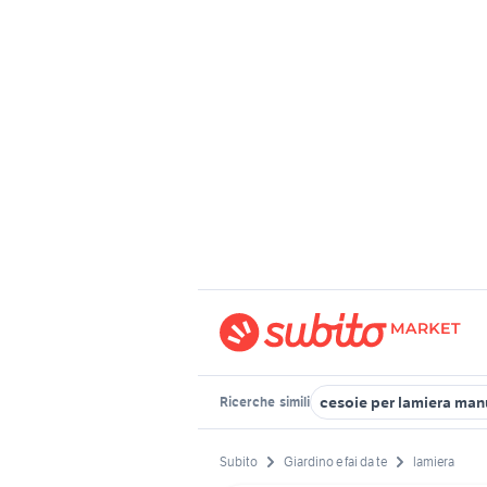
cesoie per lamiera man
Ricerche
simili
Subito
Giardino e fai da te
lamiera