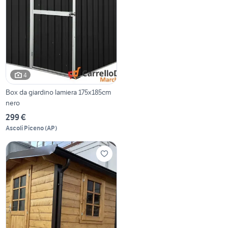
4
Box da giardino lamiera 175x185cm
nero
299 €
Ascoli Piceno
(
AP
)