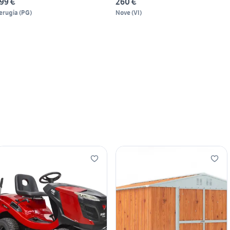
99 €
260 €
erugia
(
PG
)
Nove
(
VI
)