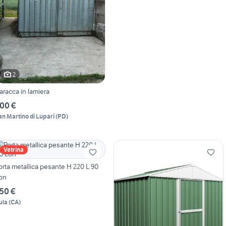
2
aracca in lamiera
00 €
an Martino di Lupari
(
PD
)
Vetrina
orta metallica pesante H 220 L 90
on
50 €
ula
(
CA
)