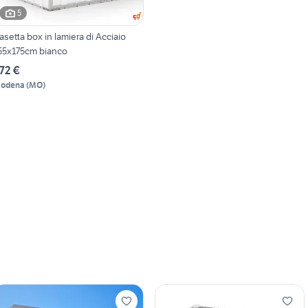
5
asetta box in lamiera di Acciaio
55x175cm bianco
72 €
odena
(
MO
)