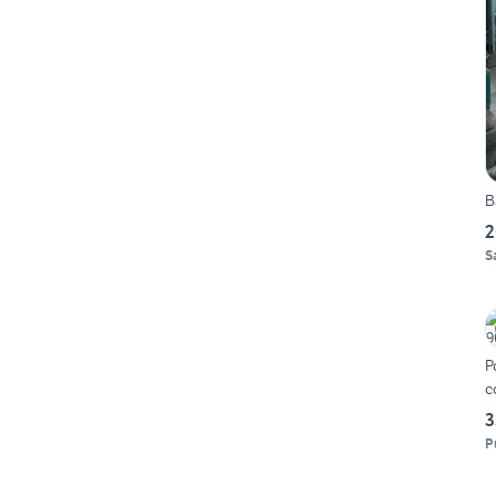
B
2
S
P
c
3
P