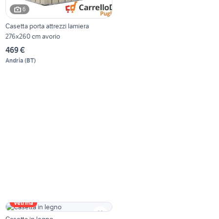
6
Casetta porta attrezzi lamiera
276x260 cm avorio
469 €
Andria
(
BT
)
Vetrina
Casetta in legno