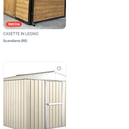
Vetrina
CASETTE IN LEGNO
Scandiano
(
RE
)