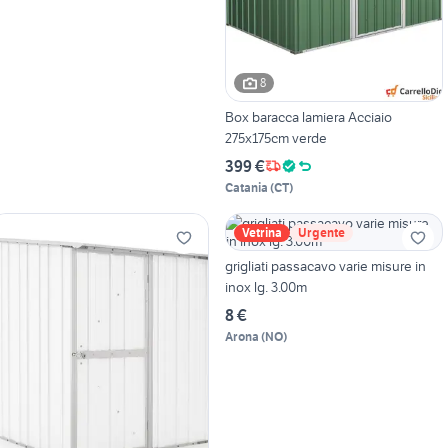
8
Box baracca lamiera Acciaio
275x175cm verde
399 €
Catania
(
CT
)
Vetrina
Urgente
grigliati passacavo varie misure in
inox lg. 3.00m
8 €
Arona
(
NO
)