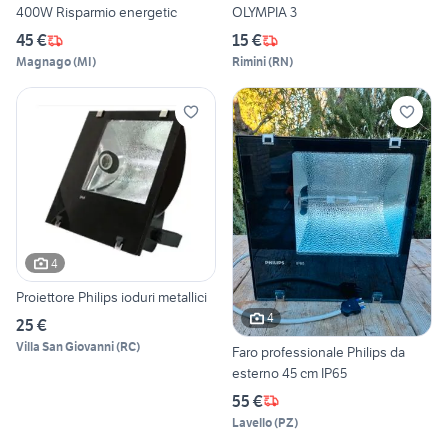
400W Risparmio energetic
OLYMPIA 3
45 €
15 €
Magnago
(
MI
)
Rimini
(
RN
)
4
Proiettore Philips ioduri metallici
4
25 €
Villa San Giovanni
(
RC
)
Faro professionale Philips da
esterno 45 cm IP65
55 €
Lavello
(
PZ
)