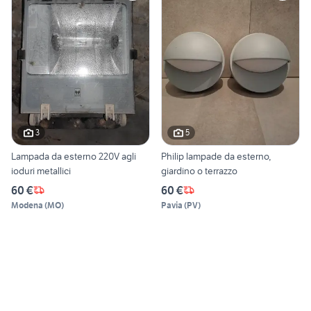
3
5
Lampada da esterno 220V agli
Philip lampade da esterno,
ioduri metallici
giardino o terrazzo
60 €
60 €
Modena
(
MO
)
Pavia
(
PV
)