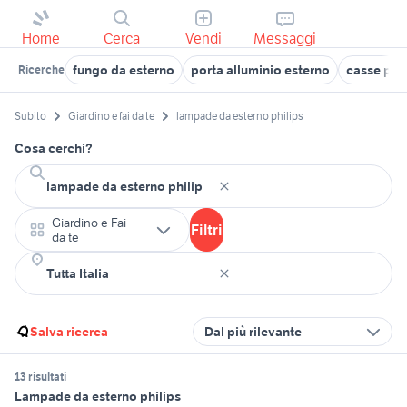
Home
Cerca
Vendi
Messaggi
fungo da esterno
porta alluminio esterno
casse phil
Ricerche
Subito
Giardino e fai da te
lampade da esterno philips
Cosa cerchi?
Giardino e Fai
Filtri
da te
Salva ricerca
Dal più rilevante
13 risultati
Lampade da esterno philips