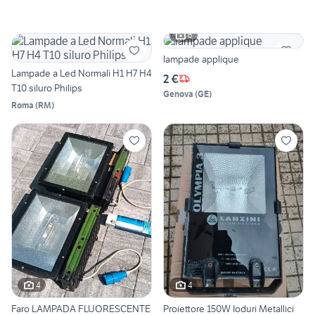
6
lampade applique
Lampade a Led Normali H1 H7 H4
2 €
T10 siluro Philips
Genova
(
GE
)
Roma
(
RM
)
4
4
Faro LAMPADA FLUORESCENTE
Proiettore 150W Ioduri Metallici