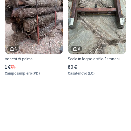
3
6
tronchi di palma
Scala in legno a sfilo 2 tronchi
1 €
80 €
Camposampiero
(
PD
)
Casatenovo
(
LC
)