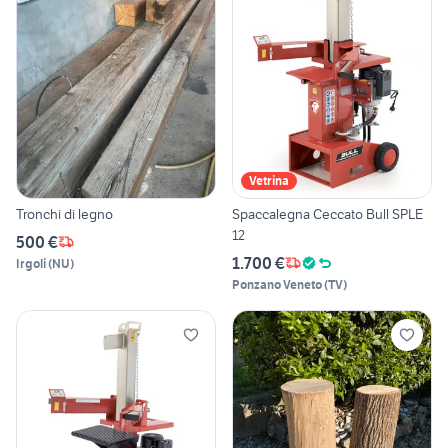
Vetrina
Tronchi di legno
Spaccalegna Ceccato Bull SPLE
12
500 €
1.700 €
Irgoli
(
NU
)
Ponzano Veneto
(
TV
)