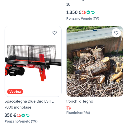
10
1.350 €
Ponzano Veneto
(
TV
)
Vetrina
Spaccalegna Blue Bird LSHE
tronchi di legno
7000 monofase
Fiumicino
(
RM
)
350 €
Ponzano Veneto
(
TV
)