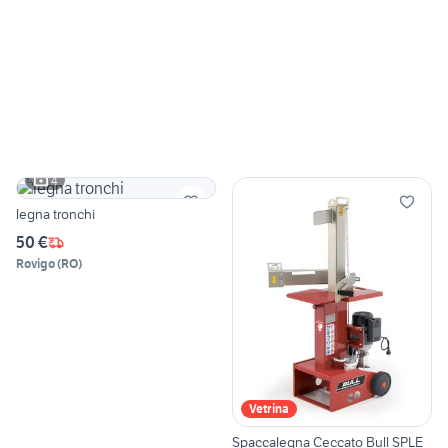
4
legna tronchi
50 €
Rovigo
(
RO
)
Vetrina
Spaccalegna Ceccato Bull SPLE