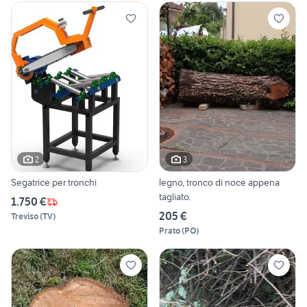
2
3
Segatrice per tronchi
legno, tronco di noce appena
tagliato.
1.750 €
205 €
Treviso
(
TV
)
Prato
(
PO
)