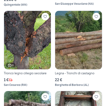
San Giuseppe Vesuviano
(
NA
)
Quingentole
(
MN
)
6
Tronco legno ciliegio secolare
Legna - Tronchi di castagno
1 €
22 €
San Cesareo
(
RM
)
Borghetto di Borbera
(
AL
)