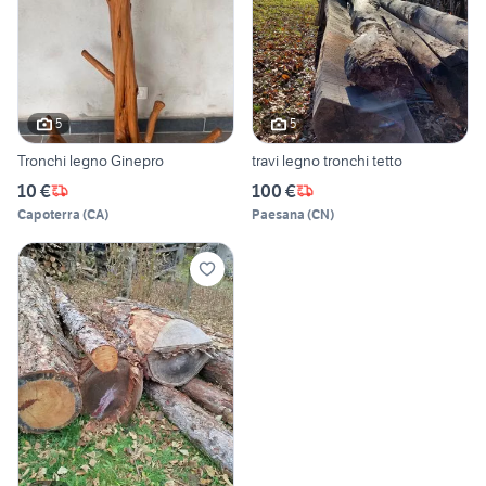
5
5
Tronchi legno Ginepro
travi legno tronchi tetto
10 €
100 €
Capoterra
(
CA
)
Paesana
(
CN
)