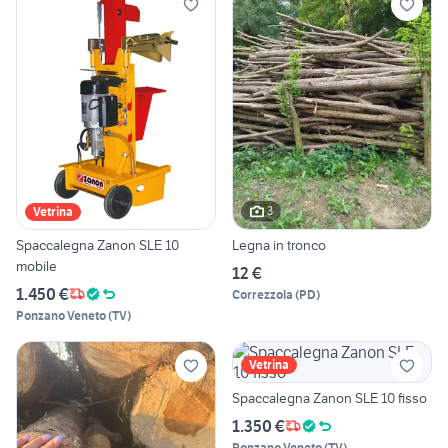
3
Vetrina
Spaccalegna Zanon SLE 10
Legna in tronco
mobile
12 €
1.450 €
Correzzola
(
PD
)
Ponzano Veneto
(
TV
)
Vetrina
Spaccalegna Zanon SLE 10 fisso
1.350 €
Ponzano Veneto
(
TV
)