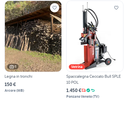
6
Vetrina
Legna in tronchi
Spaccalegna Ceccato Bull SPLE
10 POL
150 €
1.450 €
Arcore
(
MB
)
Ponzano Veneto
(
TV
)