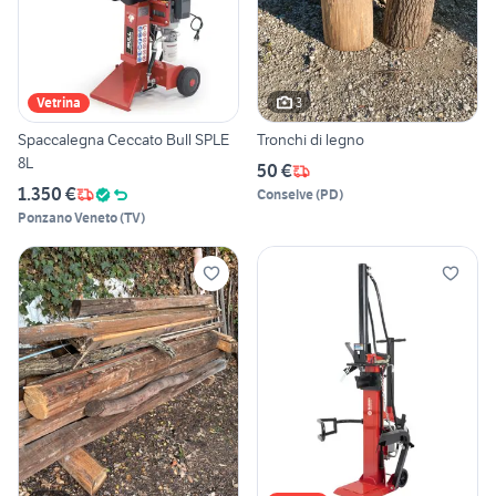
3
Vetrina
Spaccalegna Ceccato Bull SPLE
Tronchi di legno
8L
50 €
1.350 €
Conselve
(
PD
)
Ponzano Veneto
(
TV
)