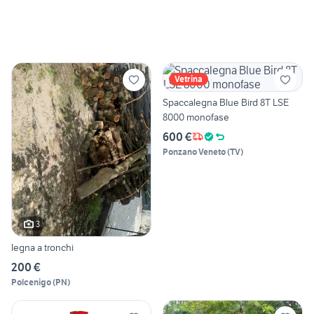
Vetrina
Spaccalegna Blue Bird 8T LSE
8000 monofase
600 €
Ponzano Veneto
(
TV
)
3
legna a tronchi
200 €
Polcenigo
(
PN
)