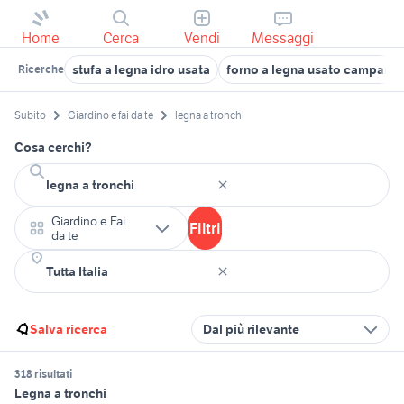
Home
Cerca
Vendi
Messaggi
stufa a legna idro usata
forno a legna usato campania
Ricerche
Subito
Giardino e fai da te
legna a tronchi
Cosa cerchi?
Giardino e Fai
Filtri
da te
Salva ricerca
Dal più rilevante
318 risultati
Legna a tronchi