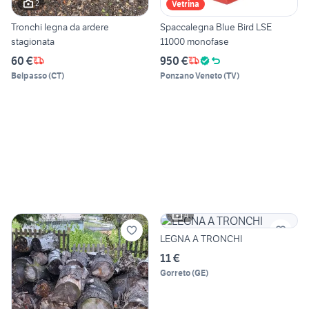
2
Vetrina
Tronchi legna da ardere
Spaccalegna Blue Bird LSE
stagionata
11000 monofase
60 €
950 €
Belpasso
(
CT
)
Ponzano Veneto
(
TV
)
4
LEGNA A TRONCHI
11 €
Gorreto
(
GE
)