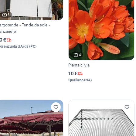
6
ergotende - Tende da sole -
anzariere
0 €
iorenzuola d'Arda
(
PC
)
4
Pianta clivia
10 €
Qualiano
(
NA
)