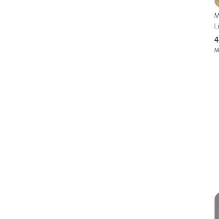
M
L
4
M