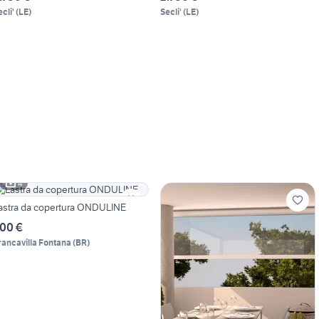
cli'
(
LE
)
Secli'
(
LE
)
4
astra da copertura ONDULINE
00 €
rancavilla Fontana
(
BR
)