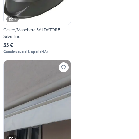
2
Casco/Maschera SALDATORE
Silverline
55 €
Casalnuovo di Napoli
(
NA
)
2