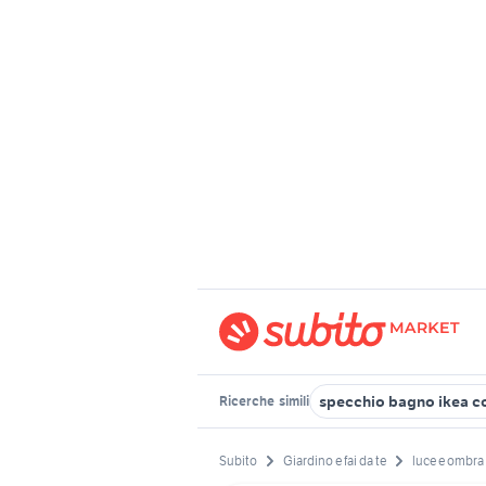
specchio bagno ikea c
Ricerche
simili
Subito
Giardino e fai da te
luce e ombra