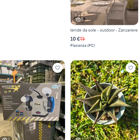
6
tende da sole - outdoor - Zanzariere
10 €
Piacenza
(
PC
)
2
2