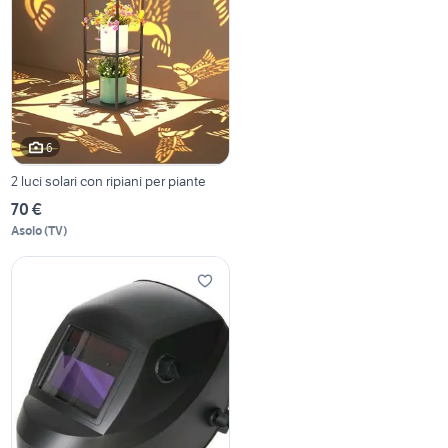
6
2 luci solari con ripiani per piante
70 €
Asolo
(
TV
)