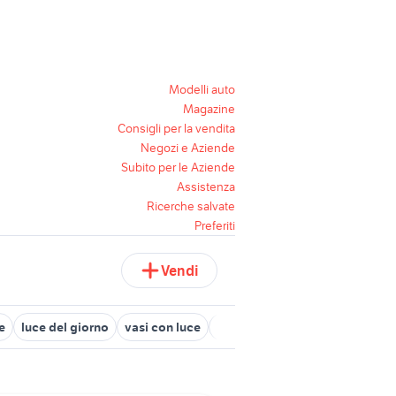
Modelli auto
Magazine
Consigli per la vendita
Negozi e Aziende
Subito per le Aziende
Assistenza
Ricerche salvate
Preferiti
Vendi
e
luce del giorno
vasi con luce
luce viva giardino
luce e luc