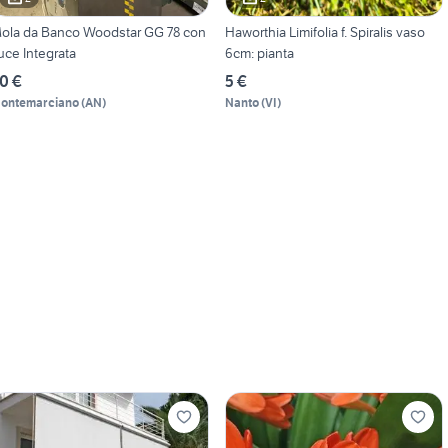
ola da Banco Woodstar GG 78 con
Haworthia Limifolia f. Spiralis vaso
uce Integrata
6cm: pianta
0 €
5 €
ontemarciano
(
AN
)
Nanto
(
VI
)