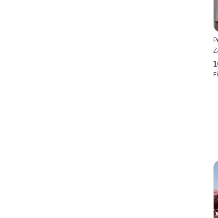
P
Z
1
F