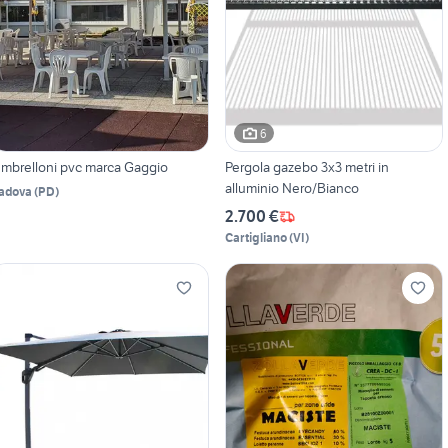
6
mbrelloni pvc marca Gaggio
Pergola gazebo 3x3 metri in
alluminio Nero/Bianco
adova
(
PD
)
2.700 €
Cartigliano
(
VI
)