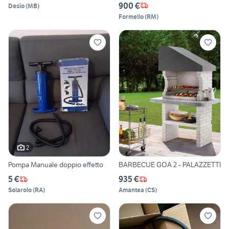
900 €
Desio
(
MB
)
Formello
(
RM
)
2
Pompa Manuale doppio effetto
BARBECUE GOA 2 - PALAZZETTI
5 €
935 €
Solarolo
(
RA
)
Amantea
(
CS
)