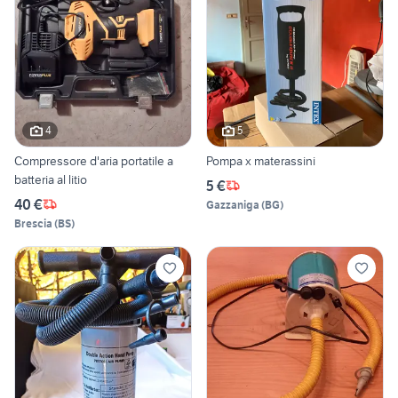
4
5
Compressore d'aria portatile a
Pompa x materassini
batteria al litio
5 €
40 €
Gazzaniga
(
BG
)
Brescia
(
BS
)