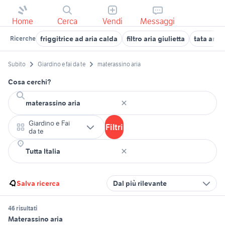
Home
Cerca
Vendi
Messaggi
friggitrice ad aria calda
filtro aria giulietta
tata aria
Ricerche
Subito
Giardino e fai da te
materassino aria
Cosa cerchi?
Giardino e Fai
Filtri
da te
Salva ricerca
Dal più rilevante
46 risultati
Materassino aria