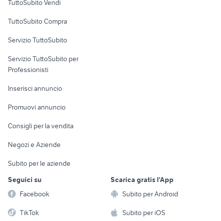
TuttoSubito Vendi
Uffici e Locali
TuttoSubito Compra
commerciali
Servizio TuttoSubito
elettronica
per la casa e la
sports e hobby
Servizio TuttoSubito per
persona
Informatica
Animali
Professionisti
Arredamento e
Console e
Accessori per
Casalinghi
Inserisci annuncio
Videogiochi
animali
Elettrodomestici
Promuovi annuncio
Audio/Video
Musica e Film
Giardino e Fai da te
Consigli per la vendita
Fotografia
Libri e Riviste
Abbigliamento e
Negozi e Aziende
Telefonia
Strumenti Musicali
Accessori
Subito per le aziende
Sports
Tutto per i bambini
Seguici su
Scarica gratis l'App
Biciclette
Facebook
Subito per Android
Collezionismo
TikTok
Subito per iOS