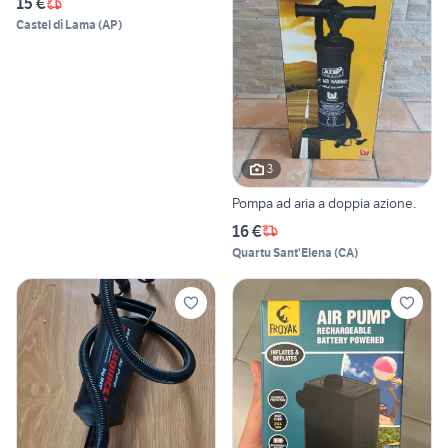
15 €
Castel di Lama
(
AP
)
3
Pompa ad aria a doppia azione.
16 €
Quartu Sant'Elena
(
CA
)