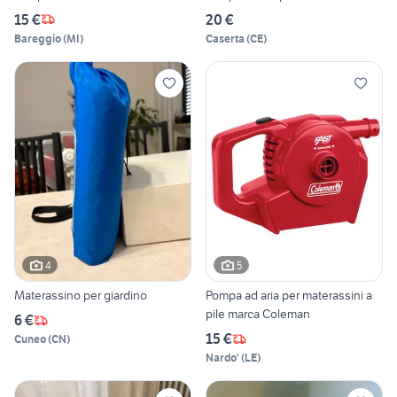
15 €
20 €
Bareggio
(
MI
)
Caserta
(
CE
)
4
5
Materassino per giardino
Pompa ad aria per materassini a
pile marca Coleman
6 €
15 €
Cuneo
(
CN
)
Nardo'
(
LE
)