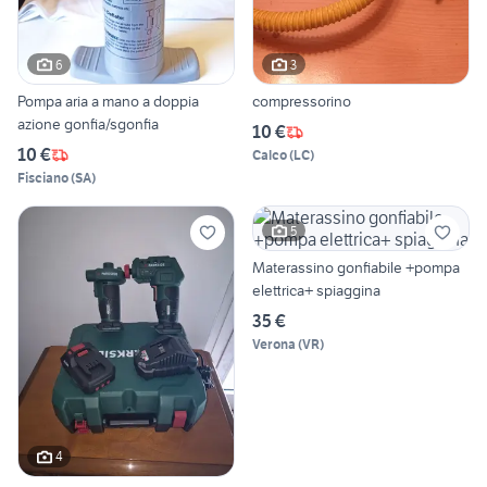
6
3
Pompa aria a mano a doppia
compressorino
azione gonfia/sgonfia
10 €
10 €
Calco
(
LC
)
Fisciano
(
SA
)
5
Materassino gonfiabile +pompa
elettrica+ spiaggina
35 €
Verona
(
VR
)
4