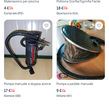
Materassino per piscina
Poltrona Gonfia/Sgonfia Facile
4 €
18 €
Curtarolo
(
PD
)
Quartucciu
(
CA
)
6
Pompa manuale a doppia azione
Pompa a pedale manuale
17 €
9 €
Genova
(
GE
)
Milano
(
MI
)