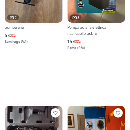
2
3
pompa aria
Pompa ad aria elettrica
ricaricabile usb-c
5 €
15 €
Sumirago
(
VA
)
Roma
(
RM
)