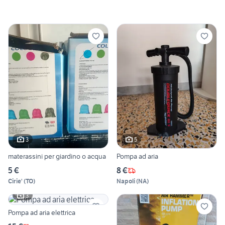
3
5
materassini per giardino o acqua
Pompa ad aria
5 €
8 €
Cirie'
(
TO
)
Napoli
(
NA
)
3
Pompa ad aria elettrica