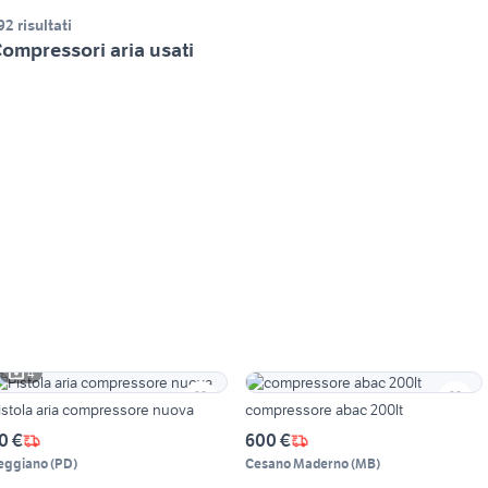
92 risultati
ompressori aria usati
4
istola aria compressore nuova
compressore abac 200lt
0 €
600 €
eggiano
(
PD
)
Cesano Maderno
(
MB
)