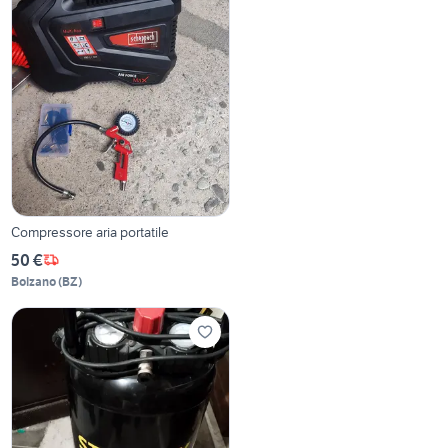
Compressore aria portatile
50 €
Bolzano
(
BZ
)