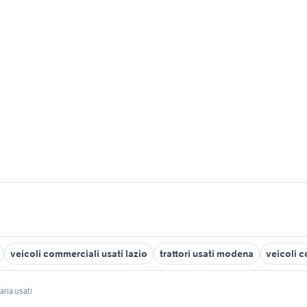
veicoli commerciali usati lazio
trattori usati modena
veicoli c
ria usati