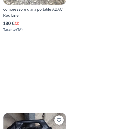
compressore d'aria portatile ABAC
Red Line
180 €
Taranto
(
TA
)