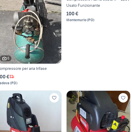
Usato Funzionante
100 €
Montemurlo
(
PO
)
6
ompressore per aria trifase
00 €
adova
(
PD
)