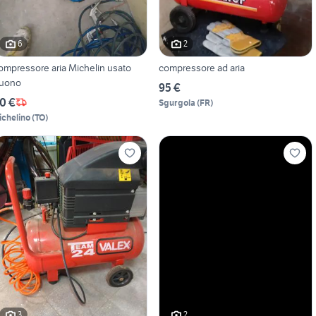
6
2
ompressore aria Michelin usato
compressore ad aria
uono
95 €
0 €
Sgurgola
(
FR
)
ichelino
(
TO
)
3
2