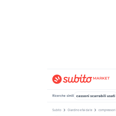
cassoni scarrabili usati
Ricerche
simili
Subito
Giardino e fai da te
compressori a