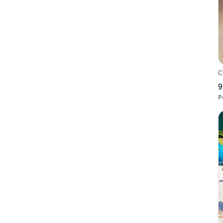
C
9
P