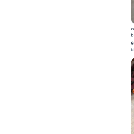
c
b
9
N