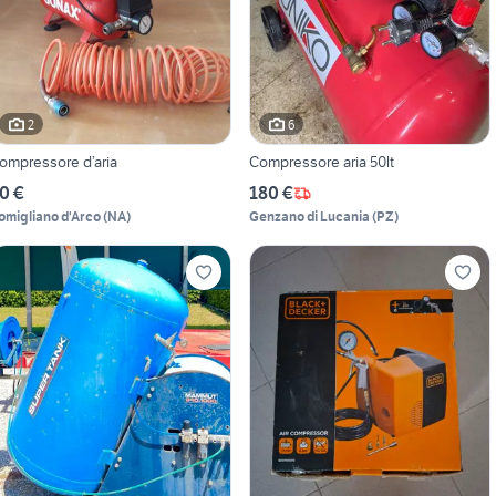
2
6
ompressore d’aria
Compressore aria 50lt
0 €
180 €
omigliano d'Arco
(
NA
)
Genzano di Lucania
(
PZ
)