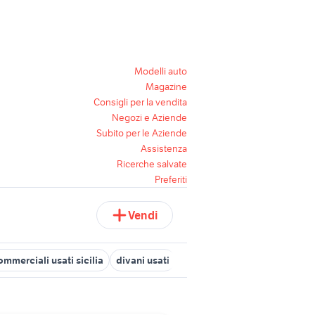
Modelli auto
Magazine
Consigli per la vendita
Negozi e Aziende
Subito per le Aziende
Assistenza
Ricerche salvate
Preferiti
Vendi
ommerciali usati sicilia
divani usati
generatore aria calda
mobi