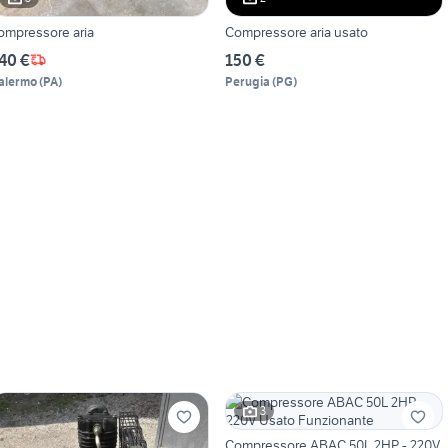
ompressore aria
Compressore aria usato
40 €
150 €
alermo
(
PA
)
Perugia
(
PG
)
3
Compressore ABAC 50L 2HP - 220V