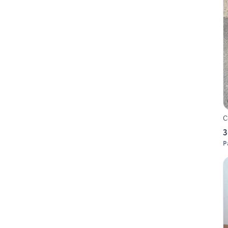
C
3
P