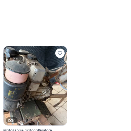
6
Motozappa/motocoltivatore