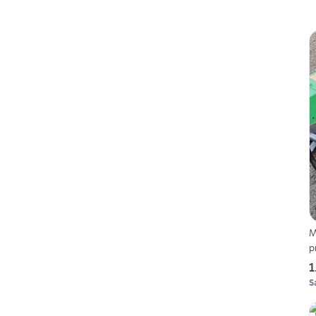
M
p
1
S