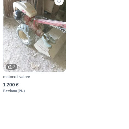
2
motocoltivatore
1.200 €
Petriano
(
PU
)