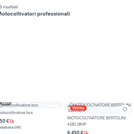
0 risultati
otocoltivatori professionali
4
Vetrina
otocoltivatore bcs
MOTOCOLTIVATORE BERTOLINI
50 €
418S 18HP
solabona
(
IM
)
6.450 €