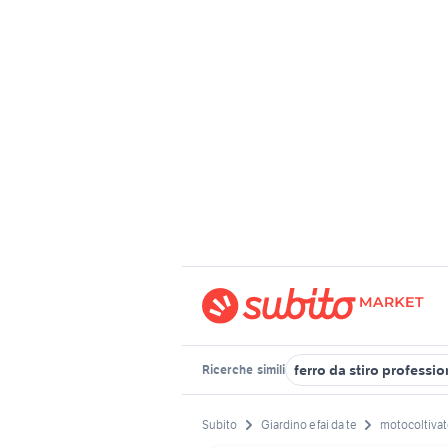
ferro da stiro professio
Ricerche
simili
Subito
Giardino e fai da te
motocoltivato