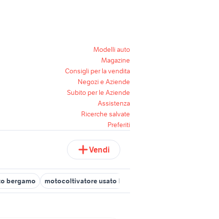
Modelli auto
Magazine
Consigli per la vendita
Negozi e Aziende
Subito per le Aziende
Assistenza
Ricerche salvate
Preferiti
Vendi
ato bergamo
motocoltivatore usato lecco
motocoltivatore Porde