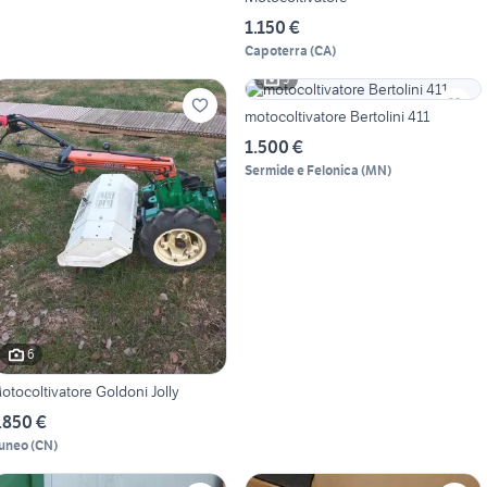
1.150 €
Capoterra
(
CA
)
5
motocoltivatore Bertolini 411
1.500 €
Sermide e Felonica
(
MN
)
6
otocoltivatore Goldoni Jolly
.850 €
uneo
(
CN
)