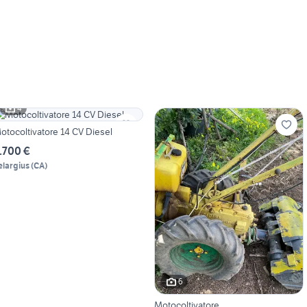
4
otocoltivatore 14 CV Diesel
.700 €
elargius
(
CA
)
6
Motocoltivatore