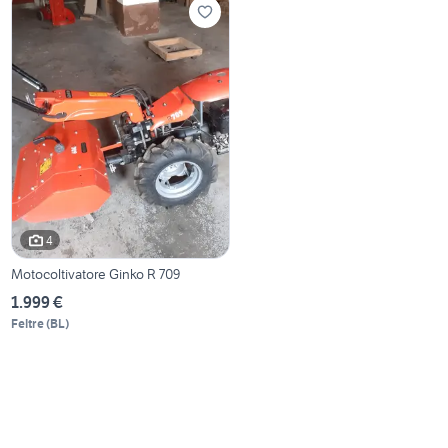
4
Motocoltivatore Ginko R 709
1.999 €
Feltre
(
BL
)