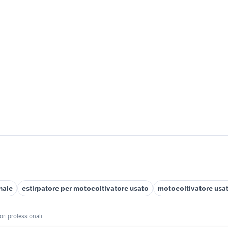
nale
estirpatore per motocoltivatore usato
motocoltivatore us
ri professionali