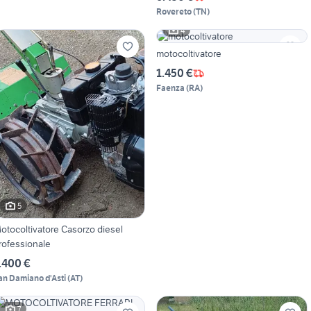
Rovereto
(
TN
)
4
motocoltivatore
1.450 €
Faenza
(
RA
)
5
otocoltivatore Casorzo diesel
rofessionale
.400 €
an Damiano d'Asti
(
AT
)
7