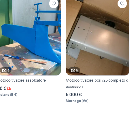
4
6
motocoltivatore assolcatore
Motocoltivatore bcs 725 completo di
accessori
0 €
6.000 €
oiano
(
BN
)
Mornago
(
VA
)