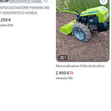
OTOCOLTIVATORE FERRARI 380
Y IDROSTATICO HONDA
.250 €
uneo
(
CN
)
6
Motocoltivatore Grillo bicilindrico
2.900 €
Venezia
(
VE
)