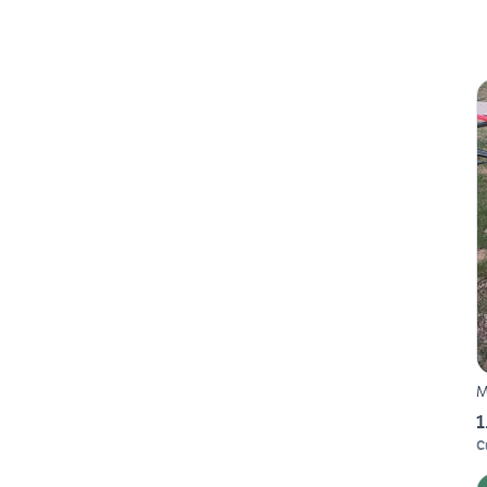
M
1
C