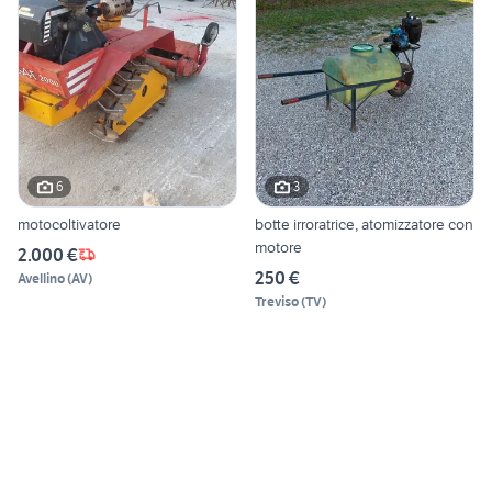
6
3
motocoltivatore
botte irroratrice, atomizzatore con
motore
2.000 €
250 €
Avellino
(
AV
)
Treviso
(
TV
)