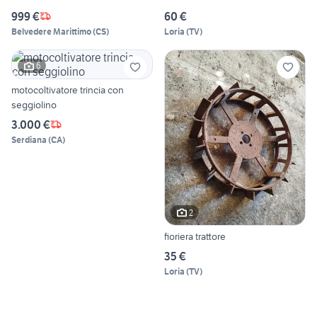
999 €
60 €
Belvedere Marittimo
(
CS
)
Loria
(
TV
)
6
motocoltivatore trincia con
seggiolino
3.000 €
Serdiana
(
CA
)
2
fioriera trattore
35 €
Loria
(
TV
)