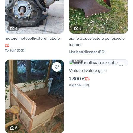
4
6
motore motocoltivatore trattore
aratro e assolcatore per piccolo
trattore
Tortoli'
(
OG
)
Lisciano Niccone
(
PG
)
6
Motocoltivatore grillo
1.800 €
Vigano'
(
LC
)
6