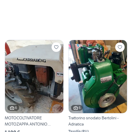
6
6
MOTOCOLTIVATORE
Trattorino snodato Bertolini -
MOTOZAPPA ANTONIO
Adriatica
CARRARO
Tavullia
(
PU
)