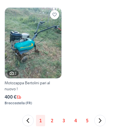
2
Motozappa Bertolini pari al
nuovo !
400 €
Broccostella
(
FR
)
1
2
3
4
5