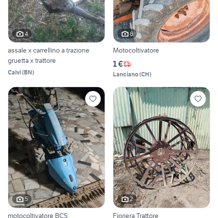
4
6
assale x carrellino a trazione
Motocoltivatore
gruetta x trattore
1 €
Calvi
(
BN
)
Lanciano
(
CH
)
5
2
motocoltivatore BCS
Fioriera Trattore