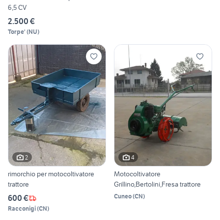
6,5 CV
2.500 €
Torpe'
(
NU
)
2
4
rimorchio per motocoltivatore
Motocoltivatore
trattore
Grillino,Bertolini,Fresa trattore
Cuneo
(
CN
)
600 €
Racconigi
(
CN
)