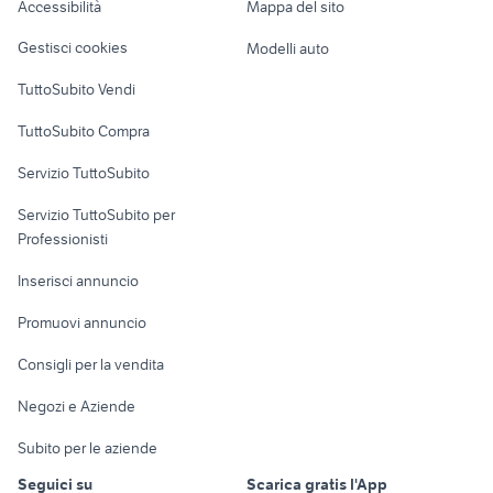
Accessibilità
Mappa del sito
Loft, mansarde e
Veicoli commerciali
altro
Gestisci cookies
Modelli auto
Case vacanza
TuttoSubito Vendi
Uffici e Locali
TuttoSubito Compra
commerciali
Servizio TuttoSubito
elettronica
per la casa e la
sports e hobby
Servizio TuttoSubito per
persona
Informatica
Animali
Professionisti
Arredamento e
Console e
Accessori per
Casalinghi
Inserisci annuncio
Videogiochi
animali
Elettrodomestici
Promuovi annuncio
Audio/Video
Musica e Film
Giardino e Fai da te
Consigli per la vendita
Fotografia
Libri e Riviste
Abbigliamento e
Negozi e Aziende
Telefonia
Strumenti Musicali
Accessori
Subito per le aziende
Sports
Tutto per i bambini
Seguici su
Scarica gratis l'App