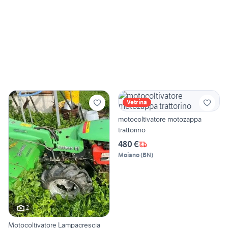
Vetrina
motocoltivatore motozappa
trattorino
480 €
Moiano
(
BN
)
2
Motocoltivatore Lampacrescia