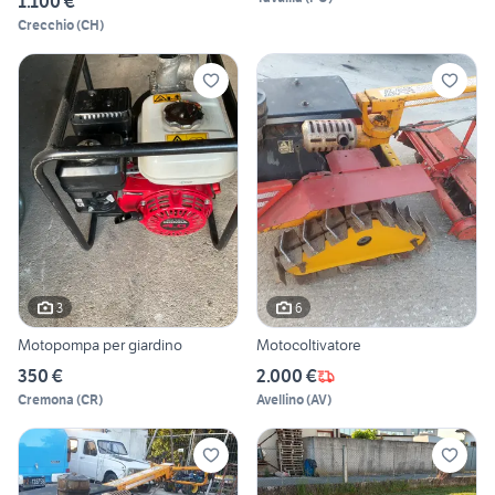
1.100 €
Crecchio
(
CH
)
3
6
Motopompa per giardino
Motocoltivatore
350 €
2.000 €
Cremona
(
CR
)
Avellino
(
AV
)