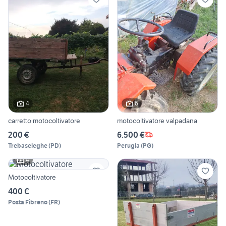
4
6
carretto motocoltivatore
motocoltivatore valpadana
200 €
6.500 €
Trebaseleghe
(
PD
)
Perugia
(
PG
)
4
Motocoltivatore
400 €
Posta Fibreno
(
FR
)