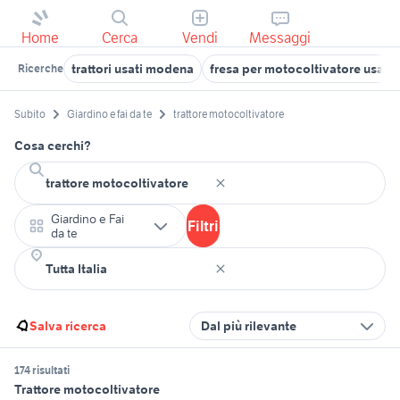
Home
Cerca
Vendi
Messaggi
trattori usati modena
fresa per motocoltivatore usata
Ricerche
Subito
Giardino e fai da te
trattore motocoltivatore
Cosa cerchi?
Giardino e Fai
Filtri
da te
Salva ricerca
Dal più rilevante
174 risultati
Trattore motocoltivatore