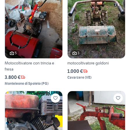
5
3
Motocoltivatore con trincia e
motocoltivatore goldoni
fresa
1.000 €
3.800 €
Cavarzere
(
VE
)
Monteleone di Spoleto
(
PG
)