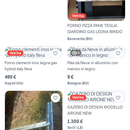
Vetrina
FORNO PIZZA PANE TEGLIA
GIARDINO GAS LEGNA IBRIDO
Benevento
(
BN
)
4
Vetrina
Forno clementi inox legna gas
Pala da Neve in alluminio con
hybrid italy fiera
manico in legno
499 €
9 €
Napoli
(
NA
)
Bologna
(
BO
)
Vetrina
GAZEBO DI DESIGN MODELLO
AIRONE NEW
1.300 €
Secli'
(
LE
)