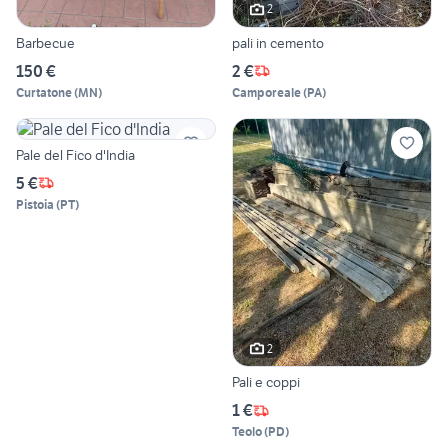
2
Barbecue
pali in cemento
150 €
2 €
Curtatone
(
MN
)
Camporeale
(
PA
)
Pale del Fico d'India
5 €
Pistoia
(
PT
)
2
Pali e coppi
1 €
Teolo
(
PD
)