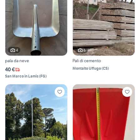
4
6
pala da neve
Pali di cemento
Montalto Uffugo
(
CS
)
40 €
San Marco in Lamis
(
FG
)