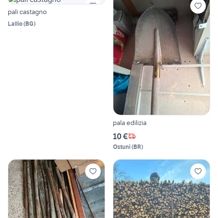
pali castagno
Lallio
(
BG
)
pala edilizia
10 €
Ostuni
(
BR
)