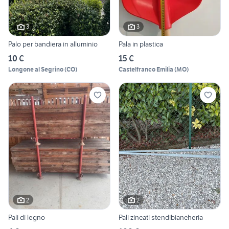
3
3
Palo per bandiera in alluminio
Pala in plastica
10 €
15 €
Longone al Segrino
(
CO
)
Castelfranco Emilia
(
MO
)
2
2
Pali di legno
Pali zincati stendibiancheria