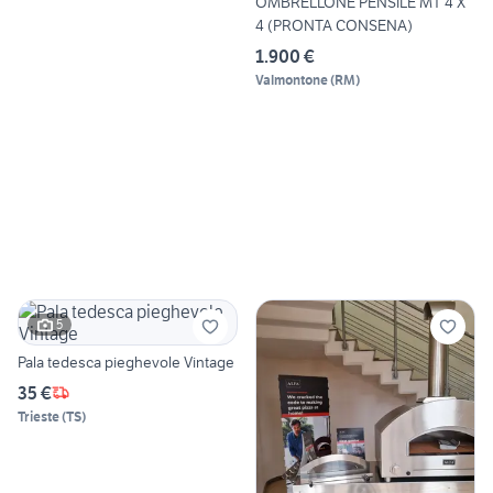
OMBRELLONE PENSILE MT 4 X
4 (PRONTA CONSENA)
1.900 €
Valmontone
(
RM
)
5
Pala tedesca pieghevole Vintage
35 €
Trieste
(
TS
)