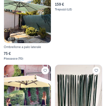
159 €
Trepuzzi
(
LE
)
4
Ombrellone a palo laterale
75 €
Piossasco
(
TO
)