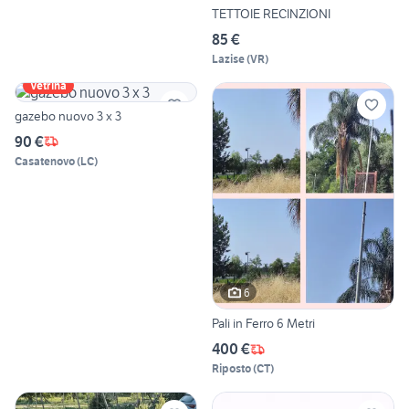
TETTOIE RECINZIONI
85 €
Lazise
(
VR
)
Vetrina
gazebo nuovo 3 x 3
90 €
Casatenovo
(
LC
)
6
Pali in Ferro 6 Metri
400 €
Riposto
(
CT
)