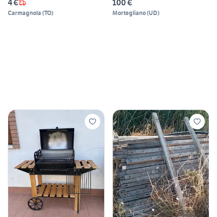
4 €
100 €
Carmagnola
(
TO
)
Mortegliano
(
UD
)