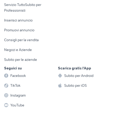
Servizio TuttoSubito per
persona
Informatica
Animali
Professionisti
Arredamento e
Console e
Accessori per
Casalinghi
Inserisci annuncio
Videogiochi
animali
Elettrodomestici
Promuovi annuncio
Audio/Video
Musica e Film
Giardino e Fai da te
Consigli per la vendita
Fotografia
Libri e Riviste
Abbigliamento e
Negozi e Aziende
Telefonia
Strumenti Musicali
Accessori
Subito per le aziende
Sports
Tutto per i bambini
Seguici su
Scarica gratis l'App
Biciclette
Facebook
Subito per Android
Collezionismo
TikTok
Subito per iOS
Instagram
YouTube