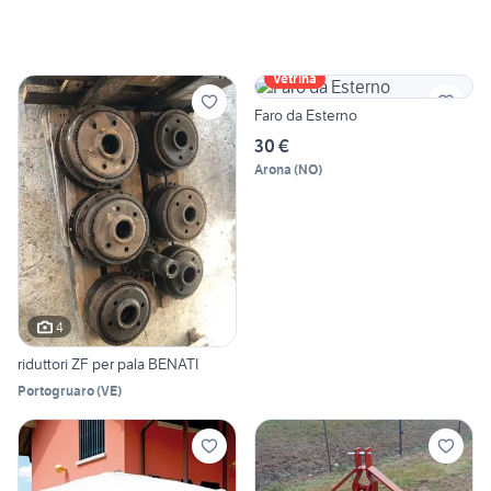
Vetrina
Faro da Esterno
30 €
Arona
(
NO
)
4
riduttori ZF per pala BENATI
Portogruaro
(
VE
)