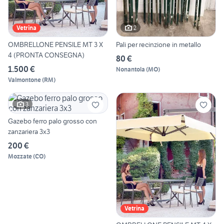
2
Vetrina
OMBRELLONE PENSILE MT 3 X
Pali per recinzione in metallo
4 (PRONTA CONSEGNA)
80 €
1.500 €
Nonantola
(
MO
)
Valmontone
(
RM
)
3
Gazebo ferro palo grosso con
zanzariera 3x3
200 €
Mozzate
(
CO
)
Vetrina