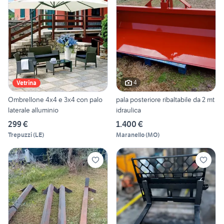
4
Vetrina
Ombrellone 4x4 e 3x4 con palo
pala posteriore ribaltabile da 2 mt
laterale alluminio
idraulica
299 €
1.400 €
Trepuzzi
(
LE
)
Maranello
(
MO
)