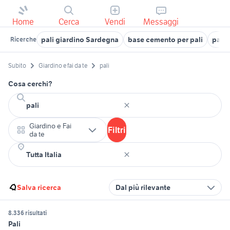
Home
Cerca
Vendi
Messaggi
pali giardino Sardegna
base cemento per pali
pali 
Ricerche
Subito
Giardino e fai da te
pali
Cosa cerchi?
Giardino e Fai
Filtri
da te
Salva ricerca
Dal più rilevante
8.336 risultati
Pali