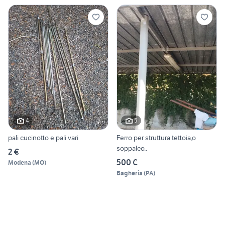
4
5
pali cucinotto e pali vari
Ferro per struttura tettoia,o
soppalco..
2 €
500 €
Modena
(
MO
)
Bagheria
(
PA
)