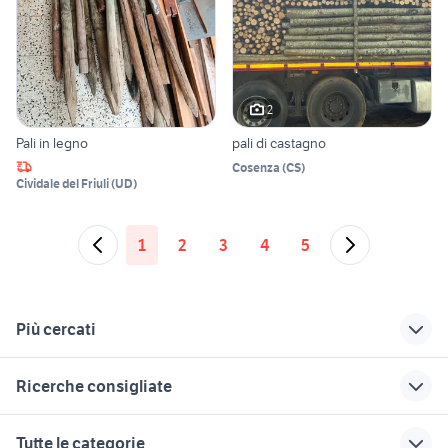
2
Pali in legno
pali di castagno
Cosenza
(
CS
)
Cividale del Friuli
(
UD
)
1
2
3
4
5
Più cercati
Correlati
Richerche simili
Suggerimenti
Ricerche consigliate
mattoni vecchi di
sep motozappa
decespugliatore
recupero
honda giardino
raccordi per tubi irrigazione
tubi inox misure
giardino Forli
Tutte le categorie