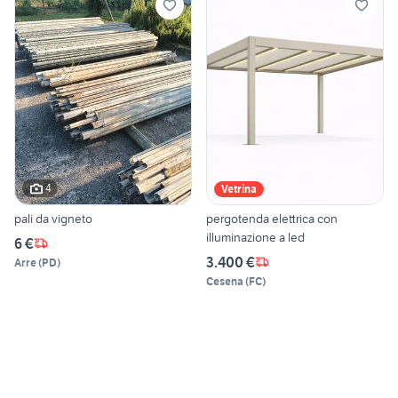
4
Vetrina
pali da vigneto
pergotenda elettrica con
illuminazione a led
6 €
3.400 €
Arre
(
PD
)
Cesena
(
FC
)