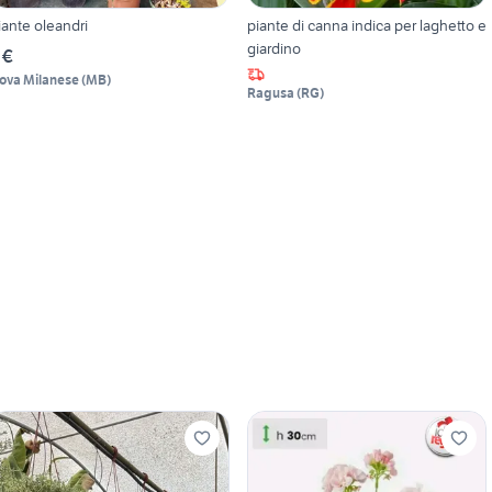
iante oleandri
piante di canna indica per laghetto e
giardino
 €
ova Milanese
(
MB
)
Ragusa
(
RG
)