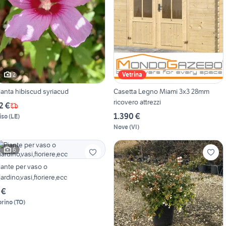
2
Vetrina
ianta hibiscud syriacud
Casetta Legno Miami 3x3 28mm
ricovero attrezzi
2 €
1.390 €
iso
(
LE
)
Nove
(
VI
)
6
iante per vaso o
iardino,vasi,fioriere,ecc
 €
orino
(
TO
)