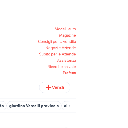
Modelli auto
Magazine
Consigli per la vendita
Negozi e Aziende
Subito per le Aziende
Assistenza
Ricerche salvate
Preferiti
Vendi
ato
giardino Vercelli provincia
alloro pianta
giardino Belluno p