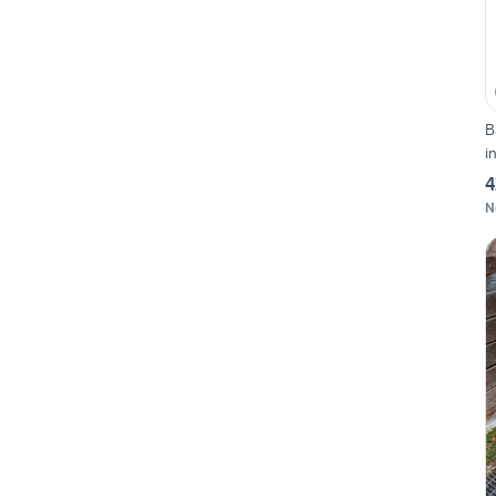
B
i
4
N