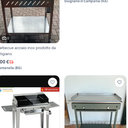
Giugliano in Campania
(
NA
)
6
arbecue acciaio inox prodotto da
rtigiano
00 €
ontanella
(
BG
)