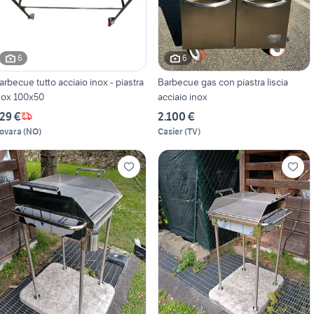
6
6
arbecue tutto acciaio inox - piastra
Barbecue gas con piastra liscia
nox 100x50
acciaio inox
29 €
2.100 €
ovara
(
NO
)
Casier
(
TV
)