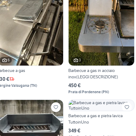
6
3
arbecue a gas
Barbecue a gas in acciaio
inox(LEGGI DESCRIZIONE)
30 €
450 €
ergine Valsugana
(
TN
)
Prata di Pordenone
(
PN
)
Barbecue a gas e pietra lavica
TuttoinUno
349 €