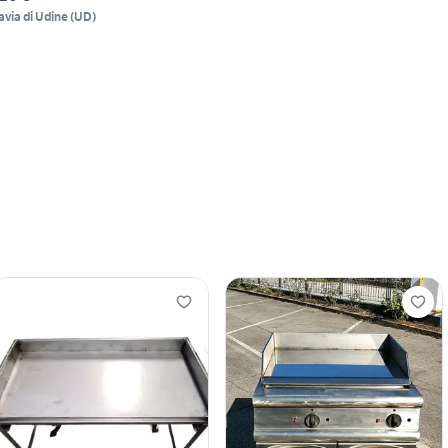
avia di Udine
(
UD
)