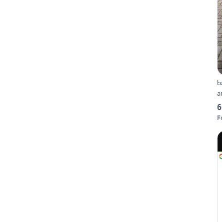
b
a
6
F