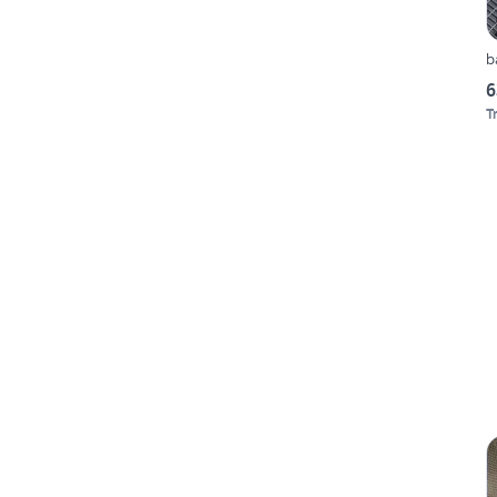
b
6
T