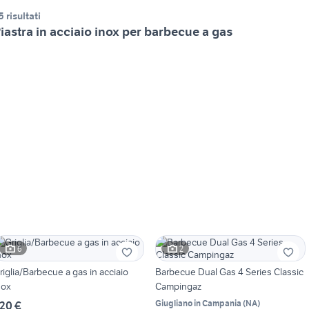
5 risultati
iastra in acciaio inox per barbecue a gas
6
2
riglia/Barbecue a gas in acciaio
Barbecue Dual Gas 4 Series Classic
nox
Campingaz
Giugliano in Campania
(
NA
)
20 €