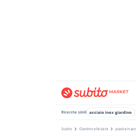
acciaio inox giardino
Ricerche
simili
Subito
Giardino e fai da te
piastra in ac