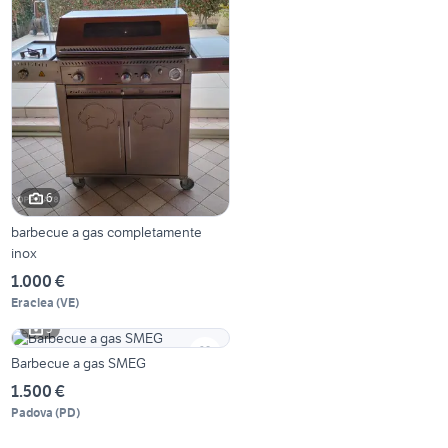
6
barbecue a gas completamente
inox
1.000 €
Eraclea
(
VE
)
5
Barbecue a gas SMEG
1.500 €
Padova
(
PD
)