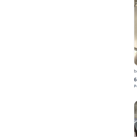
b
6
P