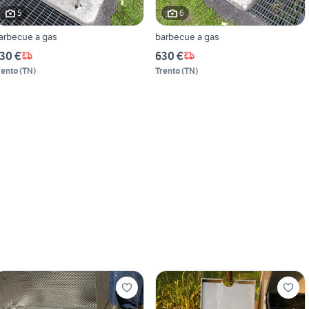
5
6
arbecue a gas
barbecue a gas
30 €
630 €
rento
(
TN
)
Trento
(
TN
)