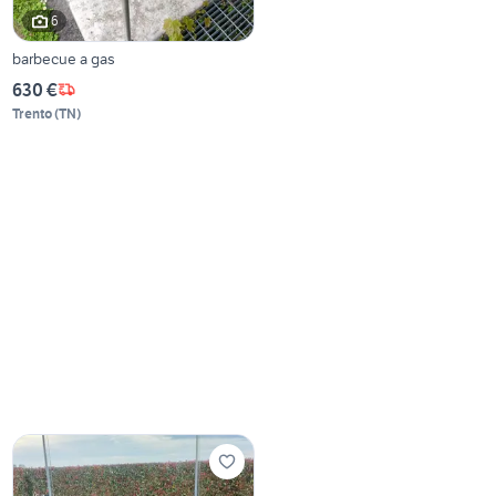
6
barbecue a gas
630 €
Trento
(
TN
)