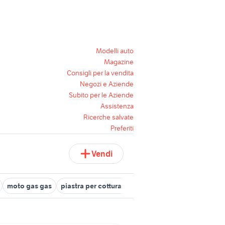
Modelli auto
Magazine
Consigli per la vendita
Negozi e Aziende
Subito per le Aziende
Assistenza
Ricerche salvate
Preferiti
Vendi
moto gas gas
piastra per cottura carne professionale
t top ac