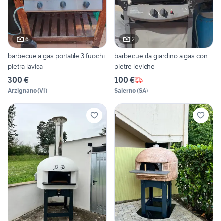
6
2
barbecue a gas portatile 3 fuochi
barbecue da giardino a gas con
pietra lavica
pietre leviche
300 €
100 €
Arzignano
(
VI
)
Salerno
(
SA
)