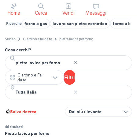
Home
Cerca
Vendi
Messaggi
forno a gas
lavoro san pietro vernotico
forno a brin
Ricerche
Subito
Giardino e fai da te
pietra lavica per forno
Cosa cerchi?
Giardino e Fai
Filtri
da te
Salva ricerca
Dal più rilevante
46 risultati
Pietra lavica per forno