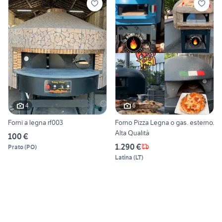
4
6
Forni a legna rf003
Forno Pizza Legna o gas. esterno.
Alta Qualità
100 €
1.290 €
Prato
(
PO
)
Latina
(
LT
)