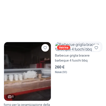
Vetrina
Barbecue griglia bracere
barbeque 4 fuochi bbq
260 €
Nove
(
VI
)
6
forno per la ceramizzazione della