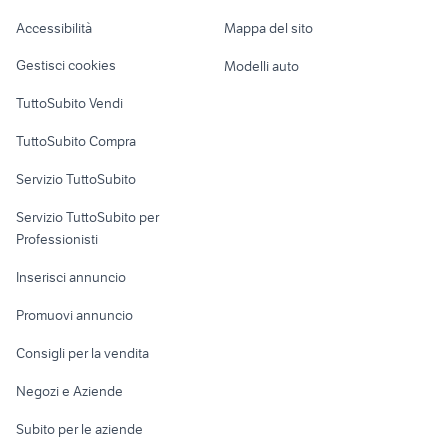
forno a legna da giardino
pagoda giardino
Caravan e Camper
Accessibilità
Mappa del sito
Loft, mansarde e
Veicoli commerciali
altro
Gestisci cookies
Modelli auto
Case vacanza
TuttoSubito Vendi
Uffici e Locali
TuttoSubito Compra
commerciali
Servizio TuttoSubito
elettronica
per la casa e la
sports e hobby
Servizio TuttoSubito per
persona
Informatica
Animali
Professionisti
Arredamento e
Console e
Accessori per
Casalinghi
Inserisci annuncio
Videogiochi
animali
Elettrodomestici
Promuovi annuncio
Audio/Video
Musica e Film
Giardino e Fai da te
Consigli per la vendita
Fotografia
Libri e Riviste
Abbigliamento e
Negozi e Aziende
Telefonia
Strumenti Musicali
Accessori
Subito per le aziende
Sports
Tutto per i bambini