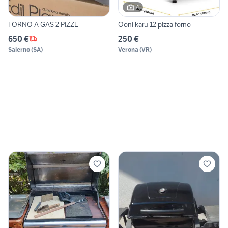
4
FORNO A GAS 2 PIZZE
Ooni karu 12 pizza forno
650 €
250 €
Salerno
(
SA
)
Verona
(
VR
)