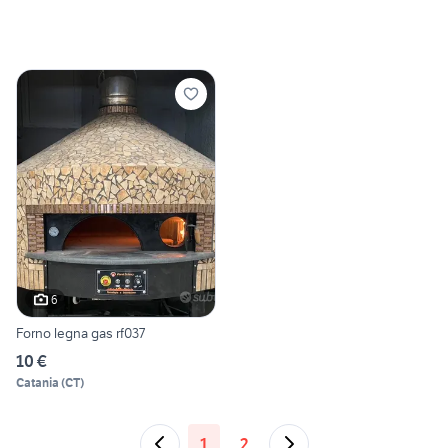
6
Forno legna gas rf037
10 €
Catania
(
CT
)
1
2