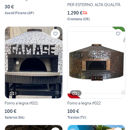
PER ESTERNO. ALTA QUALITÀ
30 €
1.290 €
Ascoli Piceno
(
AP
)
Cremona
(
CR
)
3
2
Forno a legna rf021
Forno a legna rf022
100 €
100 €
Salerno
(
SA
)
Treviso
(
TV
)