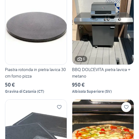
6
Piastra rotonda in pietra lavica 30
BBQ DOLCEVITA pietra lavica +
cm forno pizza
metano
50 €
950 €
Gravina di Catania
(
CT
)
Albisola Superiore
(
SV
)