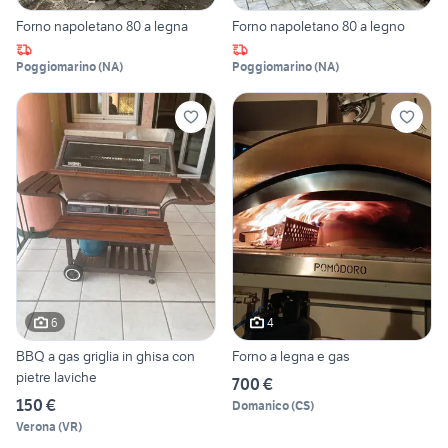
Forno napoletano 80 a legna
Forno napoletano 80 a legno
Poggiomarino
(
NA
)
Poggiomarino
(
NA
)
6
4
BBQ a gas griglia in ghisa con
Forno a legna e gas
pietre laviche
700 €
150 €
Domanico
(
CS
)
Verona
(
VR
)