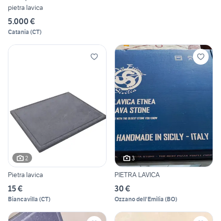
pietra lavica
5.000 €
Catania
(
CT
)
2
3
Pietra lavica
PIETRA LAVICA
15 €
30 €
Biancavilla
(
CT
)
Ozzano dell'Emilia
(
BO
)