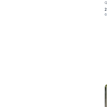
Q
2
C