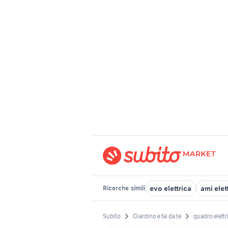
evo elettrica
ami elet
Ricerche
simili
Subito
Giardino e fai da te
quadro elettr