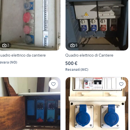
2
6
uadro elettrico da cantiere
Quadro elettrico di Cantiere
ovara
(
NO
)
500 €
Recanati
(
MC
)