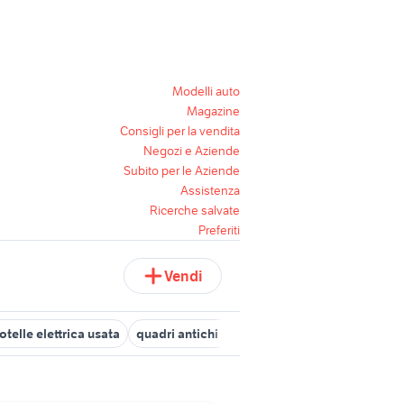
Modelli auto
Magazine
Consigli per la vendita
Negozi e Aziende
Subito per le Aziende
Assistenza
Ricerche salvate
Preferiti
Vendi
otelle elettrica usata
quadri antichi in vendita da privati
passapo