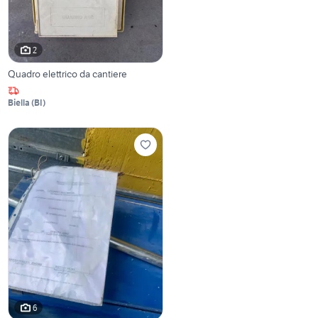
2
Quadro elettrico da cantiere
Biella
(
BI
)
6