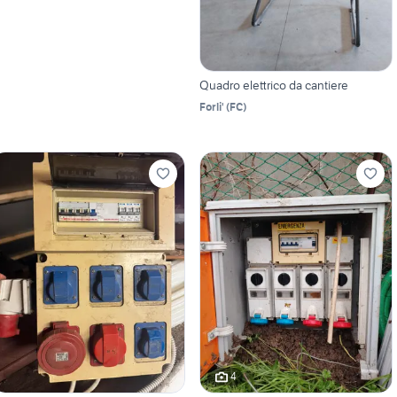
Quadro elettrico da cantiere
Forli'
(
FC
)
4