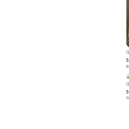
Q
5
G
5
Ti