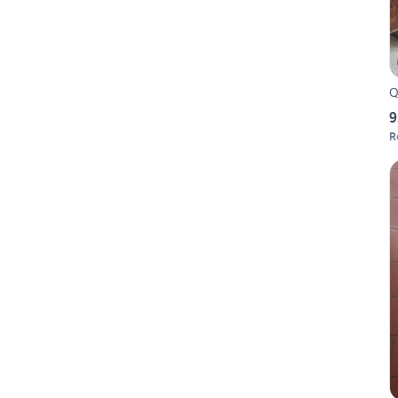
Q
9
R