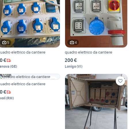
5
4
uadro elettrico da cantiere
quadro elettrico da cantiere
0 €
200 €
enova
(
GE
)
Lonigo
(
VI
)
2
Quadro elettrico da cantiere
0 €
voli
(
RM
)