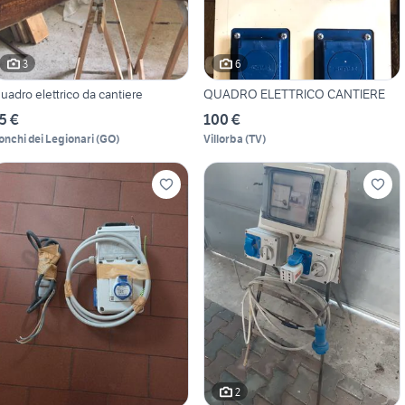
3
6
uadro elettrico da cantiere
QUADRO ELETTRICO CANTIERE
5 €
100 €
onchi dei Legionari
(
GO
)
Villorba
(
TV
)
2