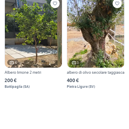
4
3
Albero limone 2 metri
albero di olivo secolare taggiasca
200 €
400 €
Battipaglia
(
SA
)
Pietra Ligure
(
SV
)