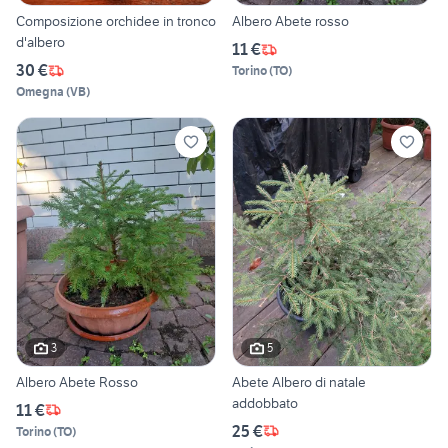
Composizione orchidee in tronco
Albero Abete rosso
d'albero
11 €
30 €
Torino
(
TO
)
Omegna
(
VB
)
3
5
Albero Abete Rosso
Abete Albero di natale
addobbato
11 €
25 €
Torino
(
TO
)