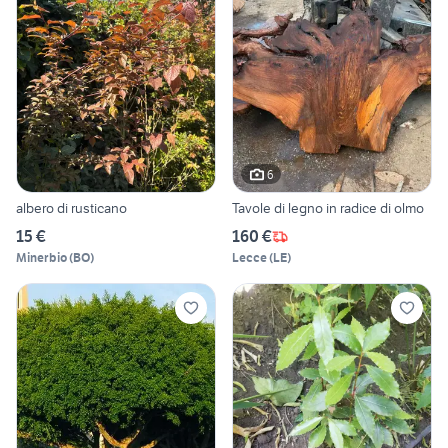
6
albero di rusticano
Tavole di legno in radice di olmo
15 €
160 €
Minerbio
(
BO
)
Lecce
(
LE
)