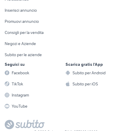
Arredamento e
Console e
Accessori per
Casalinghi
Inserisci annuncio
Videogiochi
animali
Elettrodomestici
Promuovi annuncio
Audio/Video
Musica e Film
Giardino e Fai da te
Consigli per la vendita
Fotografia
Libri e Riviste
Abbigliamento e
Negozi e Aziende
Telefonia
Strumenti Musicali
Accessori
Subito per le aziende
Sports
Tutto per i bambini
Seguici su
Scarica gratis l'App
Biciclette
Facebook
Subito per Android
Collezionismo
TikTok
Subito per iOS
Instagram
YouTube