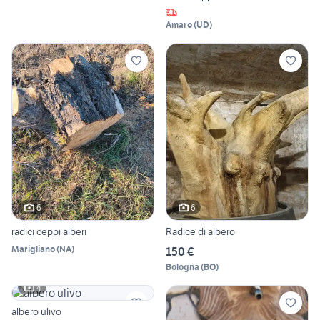
Amaro
(
UD
)
6
6
radici ceppi alberi
Radice di albero
Marigliano
(
NA
)
150 €
Bologna
(
BO
)
4
albero ulivo