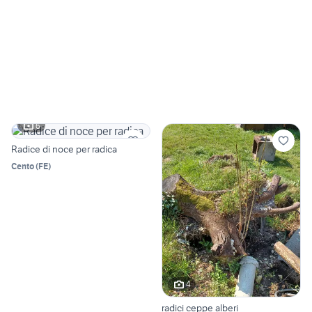
6
Radice di noce per radica
Cento
(
FE
)
4
radici ceppe alberi