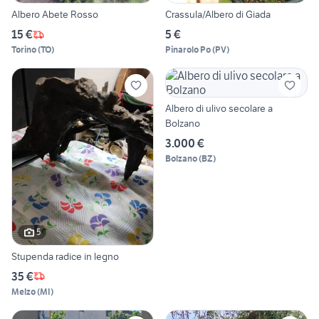
Albero Abete Rosso
Crassula/Albero di Giada
15 €
5 €
Torino
(
TO
)
Pinarolo Po
(
PV
)
Albero di ulivo secolare a
Bolzano
3.000 €
Bolzano
(
BZ
)
5
Stupenda radice in legno
35 €
Melzo
(
MI
)