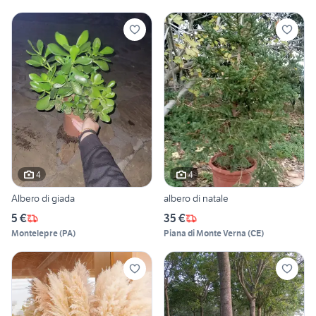
4
4
Albero di giada
albero di natale
5 €
35 €
Montelepre
(
PA
)
Piana di Monte Verna
(
CE
)