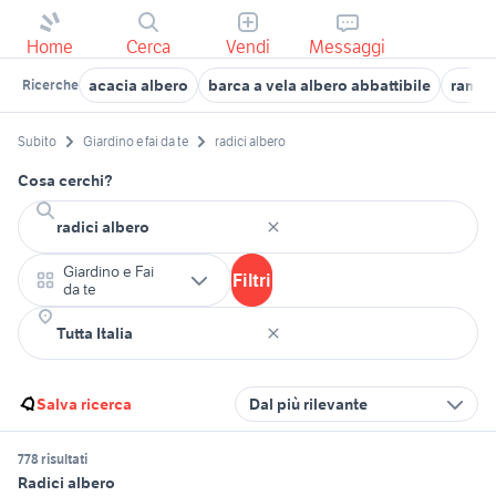
Home
Cerca
Vendi
Messaggi
acacia albero
barca a vela albero abbattibile
rampo
Ricerche
Subito
Giardino e fai da te
radici albero
Cosa cerchi?
Giardino e Fai
Filtri
da te
Salva ricerca
Dal più rilevante
778 risultati
Radici albero