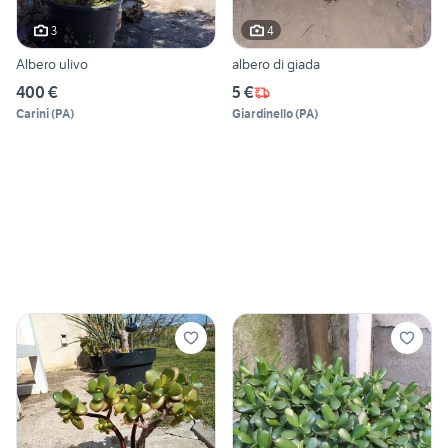
3
4
Albero ulivo
albero di giada
400 €
5 €
Carini
(
PA
)
Giardinello
(
PA
)