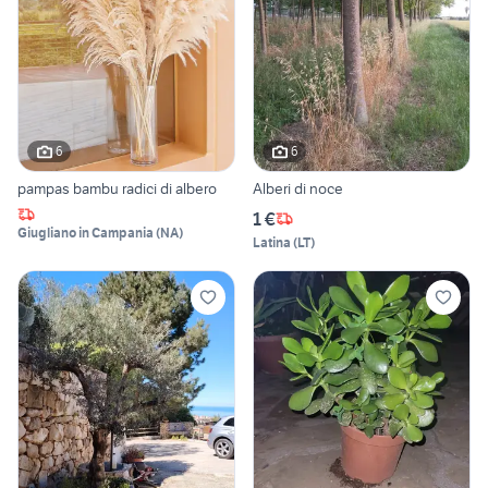
6
6
pampas bambu radici di albero
Alberi di noce
1 €
Giugliano in Campania
(
NA
)
Latina
(
LT
)