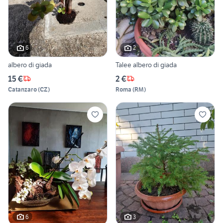
6
2
albero di giada
Talee albero di giada
15 €
2 €
Catanzaro
(
CZ
)
Roma
(
RM
)
6
3