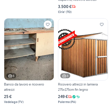
3.500 €
Cirie'
(
TO
)
6
8
Banco da lavoro e ricovero
Ricovero attrezzi in lamiera
attrezzi
275x175cm fin legno
25 €
249 €
Vedelago
(
TV
)
Palermo
(
PA
)