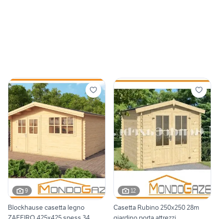
9
12
Blockhause casetta legno
Casetta Rubino 250x250 28m
ZAFFIRO 425x425 spess 34
giardino porta attrezzi