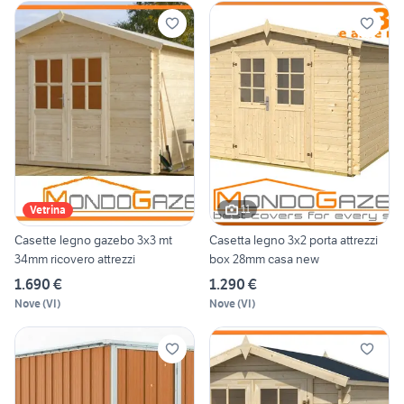
11
Vetrina
Casette legno gazebo 3x3 mt
Casetta legno 3x2 porta attrezzi
34mm ricovero attrezzi
box 28mm casa new
1.690 €
1.290 €
Nove
(
VI
)
Nove
(
VI
)