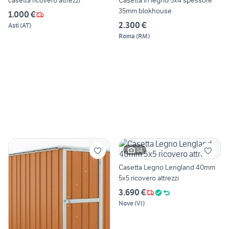
casetta ricovero attrezzi
Casetta in legno 5x4 spessore
35mm blokhouse
1.000 €
2.300 €
Asti
(
AT
)
Roma
(
RM
)
14
Casetta Legno Lengland 40mm
5x5 ricovero attrezzi
3.690 €
Nove
(
VI
)