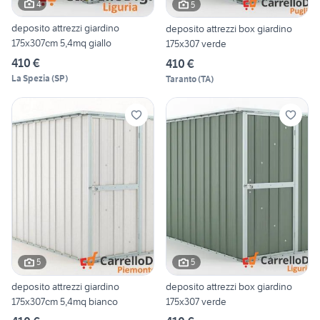
4
5
deposito attrezzi giardino
deposito attrezzi box giardino
175x307cm 5,4mq giallo
175x307 verde
410 €
410 €
La Spezia
(
SP
)
Taranto
(
TA
)
5
5
deposito attrezzi giardino
deposito attrezzi box giardino
175x307cm 5,4mq bianco
175x307 verde