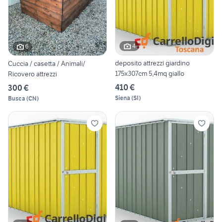
4
6
deposito attrezzi giardino
Cuccia / casetta / Animali/
175x307cm 5,4mq giallo
Ricovero attrezzi
410 €
300 €
Siena
(
SI
)
Busca
(
CN
)