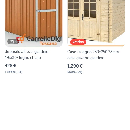
4
Vetrina
deposito attrezzi giardino
Casetta legno 250x250 28mm
175x307 legno chiaro
casa gazebo giardino
428 €
1.290 €
Lucca
(
LU
)
Nove
(
VI
)