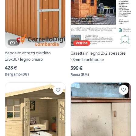
4
Vetrina
deposito attrezzi giardino
Casetta in legno 2x2 spessore
175x307 legno chiaro
28mm blockhouse
428 €
599 €
Bergamo
(
BG
)
Roma
(
RM
)