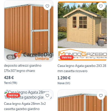
4
Vetrina
deposito attrezzi giardino
Casa legno Agata gazebo 2X3 28
175x307 legno chiaro
mm casetta ricovero
428 €
1.290 €
Terni
(
TR
)
Nove
(
VI
)
Vetrina
Casa legno Agata 28mm 3x2
casetta gazebo giardino