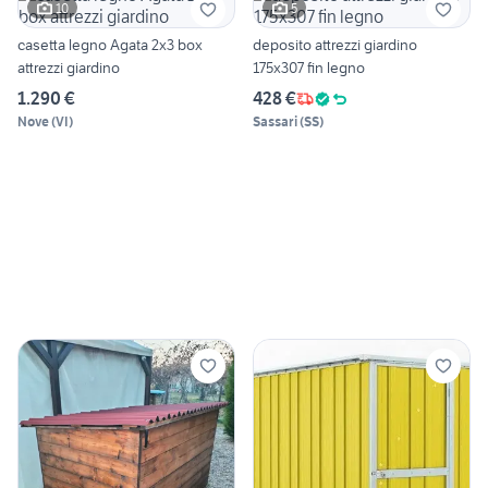
10
5
casetta legno Agata 2x3 box
deposito attrezzi giardino
attrezzi giardino
175x307 fin legno
1.290 €
428 €
Nove
(
VI
)
Sassari
(
SS
)