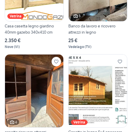
6
Vetrina
Casa casetta legno giardino
Banco da lavoro e ricovero
40mm gazebo 340x410 cm
attrezzi in legno
2.350 €
25 €
Nove
(
VI
)
Vedelago
(
TV
)
4
Vetrina