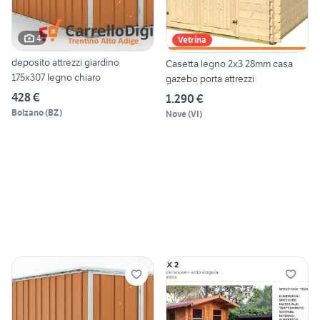
4
Vetrina
deposito attrezzi giardino
Casetta legno 2x3 28mm casa
175x307 legno chiaro
gazebo porta attrezzi
428 €
1.290 €
Bolzano
(
BZ
)
Nove
(
VI
)