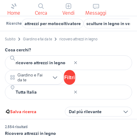
Home
Cerca
Vendi
Messaggi
attrezzi per motocoltivatore
sculture in legno in vendi
Ricerche
Subito
Giardino e fai da te
ricovero attrezzi in legno
Cosa cerchi?
Giardino e Fai
Filtri
da te
Salva ricerca
Dal più rilevante
2.554 risultati
Ricovero attrezzi in legno