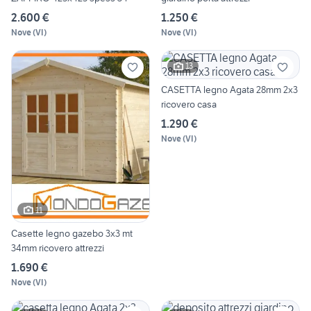
2.600 €
1.250 €
Nove
(
VI
)
Nove
(
VI
)
13
CASETTA legno Agata 28mm 2x3
ricovero casa
1.290 €
Nove
(
VI
)
11
Casette legno gazebo 3x3 mt
34mm ricovero attrezzi
1.690 €
Nove
(
VI
)