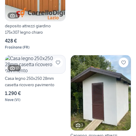
4
deposito attrezzi giardino
175x307 legno chiaro
428 €
Frosinone
(
FR
)
17
Casa legno 250x250 28mm
casetta ricovero pavimento
1.290 €
Nove
(
VI
)
3
Capanno, ricovero attrezzi