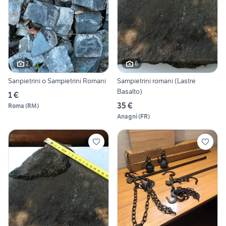
2
6
Sanpietrini o Sampietrini Romani
Sampietrini romani (Lastre
Basalto)
1 €
35 €
Roma
(
RM
)
Anagni
(
FR
)