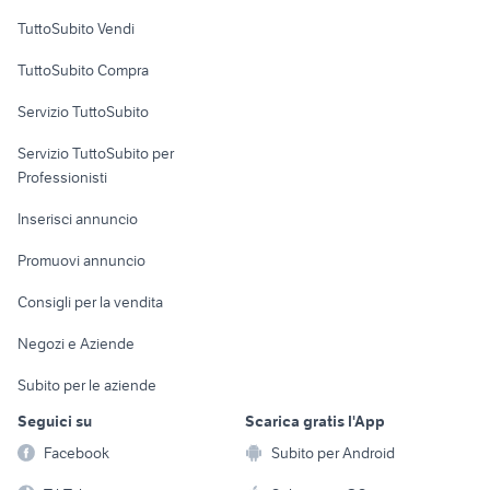
Case vacanza
TuttoSubito Vendi
Uffici e Locali
TuttoSubito Compra
commerciali
Servizio TuttoSubito
elettronica
per la casa e la
sports e hobby
Servizio TuttoSubito per
persona
Informatica
Animali
Professionisti
Arredamento e
Console e
Accessori per
Casalinghi
Inserisci annuncio
Videogiochi
animali
Elettrodomestici
Promuovi annuncio
Audio/Video
Musica e Film
Giardino e Fai da te
Consigli per la vendita
Fotografia
Libri e Riviste
Abbigliamento e
Negozi e Aziende
Telefonia
Strumenti Musicali
Accessori
Subito per le aziende
Sports
Tutto per i bambini
Seguici su
Scarica gratis l'App
Biciclette
Facebook
Subito per Android
Collezionismo