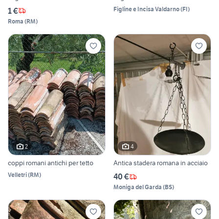
Figline e Incisa Valdarno
(
FI
)
1 €
Roma
(
RM
)
2
4
coppi romani antichi per tetto
Antica stadera romana in acciaio
Velletri
(
RM
)
40 €
Moniga del Garda
(
BS
)