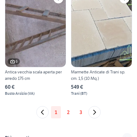
6
Antica vecchia scala aperta per
Marmette Anticate di Trani sp.
arredo 175 cm
cm. 1,5 (10 Mq.)
60 €
549 €
Busto Arsizio
(
VA
)
Trani
(
BT
)
1
2
3