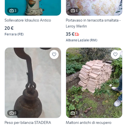
3
6
Sollevatore Idraulico Antico
Portavaso in terracotta smaltata -
Leroy Merlin
20 €
35 €
Ferrara
(
FE
)
Albano Laziale
(
RM
)
6
3
Peso per bilancia STADERA
Mattoni antichi di recupero