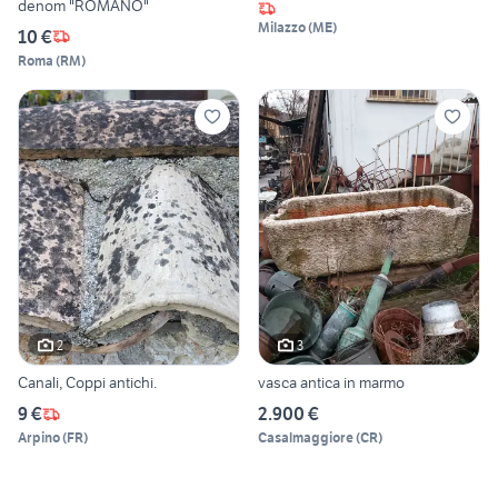
denom "ROMANO"
Milazzo
(
ME
)
10 €
Roma
(
RM
)
2
3
Canali, Coppi antichi.
vasca antica in marmo
9 €
2.900 €
Arpino
(
FR
)
Casalmaggiore
(
CR
)