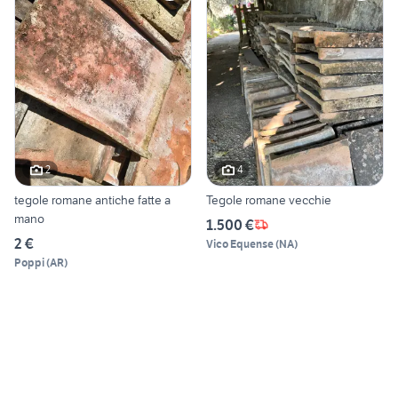
2
4
tegole romane antiche fatte a
Tegole romane vecchie
mano
1.500 €
2 €
Vico Equense
(
NA
)
Poppi
(
AR
)