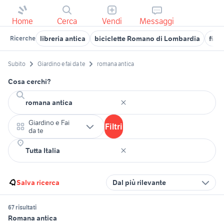
Home
Cerca
Vendi
Messaggi
libreria antica
biciclette Romano di Lombardia
fian
Ricerche
Subito
Giardino e fai da te
romana antica
Cosa cerchi?
Giardino e Fai
Filtri
da te
Salva ricerca
Dal più rilevante
67 risultati
Romana antica