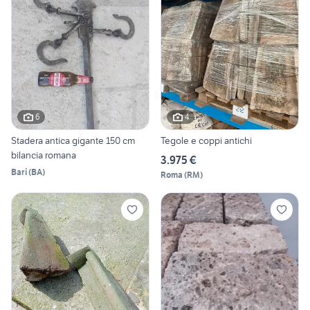
6
4
Stadera antica gigante 150 cm
Tegole e coppi antichi
bilancia romana
3.975 €
Bari
(
BA
)
Roma
(
RM
)