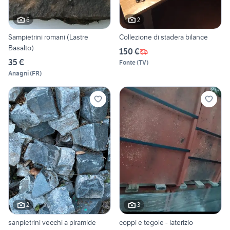
6
2
Sampietrini romani (Lastre
Collezione di stadera bilance
Basalto)
150 €
35 €
Fonte
(
TV
)
Anagni
(
FR
)
2
3
sanpietrini vecchi a piramide
coppi e tegole - laterizio