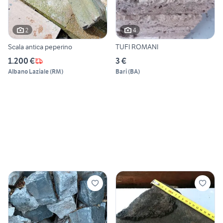
2
4
Scala antica peperino
TUFI ROMANI
1.200 €
3 €
Albano Laziale
(
RM
)
Bari
(
BA
)