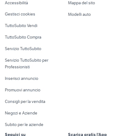
Accessibilità
Mappa del sito
giardino Merate
mola banco giardino
Loft, mansarde e
Veicoli commerciali
altro
Gestisci cookies
Modelli auto
Case vacanza
TuttoSubito Vendi
Uffici e Locali
TuttoSubito Compra
commerciali
Servizio TuttoSubito
elettronica
per la casa e la
sports e hobby
Servizio TuttoSubito per
persona
Informatica
Animali
Professionisti
Arredamento e
Console e
Accessori per
Casalinghi
Inserisci annuncio
Videogiochi
animali
Elettrodomestici
Promuovi annuncio
Audio/Video
Musica e Film
Giardino e Fai da te
Consigli per la vendita
Fotografia
Libri e Riviste
Abbigliamento e
Negozi e Aziende
Telefonia
Strumenti Musicali
Accessori
Subito per le aziende
Sports
Tutto per i bambini
Seguici su
Scarica gratis l'App