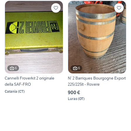
6
6
Cannelli Froverkit 2 originale
N’ 2 Barriques Bourgogne Export
della SAF-FRO
225/225lt - Rovere
Catania
(
CT
)
900 €
Luras
(
OT
)