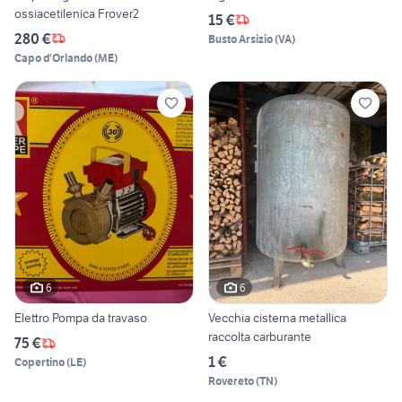
ossiacetilenica Frover2
15 €
280 €
Busto Arsizio
(
VA
)
Capo d'Orlando
(
ME
)
6
6
Elettro Pompa da travaso
Vecchia cisterna metallica
raccolta carburante
75 €
1 €
Copertino
(
LE
)
Rovereto
(
TN
)