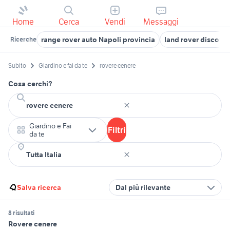
Home
Cerca
Vendi
Messaggi
range rover auto Napoli provincia
land rover discover
Ricerche
Subito
Giardino e fai da te
rovere cenere
Cosa cerchi?
Giardino e Fai
Filtri
da te
Salva ricerca
Dal più rilevante
8 risultati
Rovere cenere