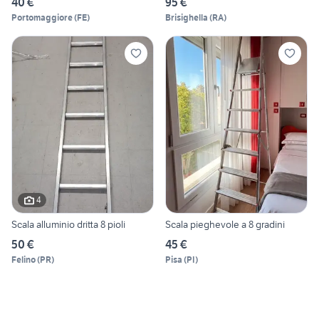
40 €
95 €
Portomaggiore
(
FE
)
Brisighella
(
RA
)
4
Scala alluminio dritta 8 pioli
Scala pieghevole a 8 gradini
50 €
45 €
Felino
(
PR
)
Pisa
(
PI
)