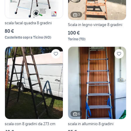
3
scala facal quadra 8 gradini
Scala in legno vintage 8 gradini
80 €
100 €
Castelletto sopra Ticino
(
NO
)
Torino
(
TO
)
6
scala con 8 gradini da 273 cm
scala in alluminio 8 gradini