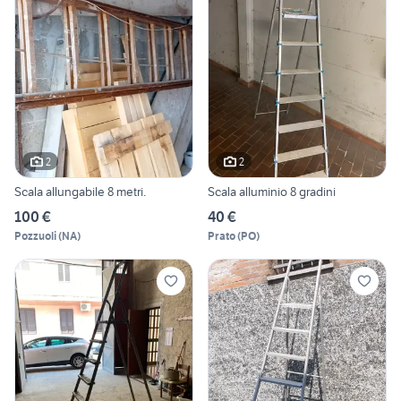
2
2
Scala allungabile 8 metri.
Scala alluminio 8 gradini
100 €
40 €
Pozzuoli
(
NA
)
Prato
(
PO
)