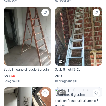
Roma
(
RM
)
Agropoli
(
SA
)
4
Scala in legno di faggio 8 gradini
Scala 8 metri 3×11
35 €
200 €
Bologna
(
BO
)
Germagnano
(
TO
)
3
scala professionale alluminio 8
gradini