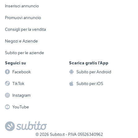
Console e
Accessori per
Casalinghi
Inserisci annuncio
Videogiochi
animali
Elettrodomestici
Promuovi annuncio
Audio/Video
Musica e Film
Giardino e Fai da te
Consigli per la vendita
Fotografia
Libri e Riviste
Abbigliamento e
Negozi e Aziende
Telefonia
Strumenti Musicali
Accessori
Subito per le aziende
Sports
Tutto per i bambini
Seguici su
Scarica gratis l'App
Biciclette
Facebook
Subito per Android
Collezionismo
TikTok
Subito per iOS
Instagram
YouTube
©
2026
Subito.it - P.IVA 05526340962