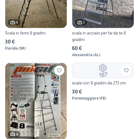
4
3
Scala in ferro 8 gradini
scala in acciaio per fai da te 8
gradini
30 €
60 €
Floridia
(
SR
)
Alessandria
(
AL
)
scala con 8 gradini da 273 cm
30 €
Portomaggiore
(
FE
)
4