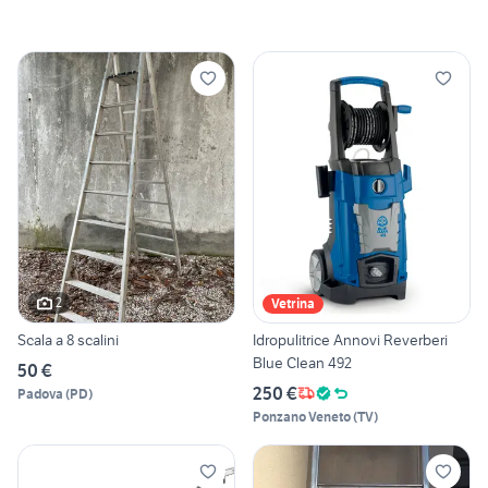
2
Vetrina
Scala a 8 scalini
Idropulitrice Annovi Reverberi
Blue Clean 492
50 €
250 €
Padova
(
PD
)
Ponzano Veneto
(
TV
)