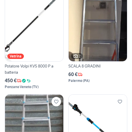
2
Vetrina
Potatore Volpi KVS 8000 P a
SCALA 8 GRADINI
batteria
60 €
450 €
Palermo
(
PA
)
Ponzano Veneto
(
TV
)