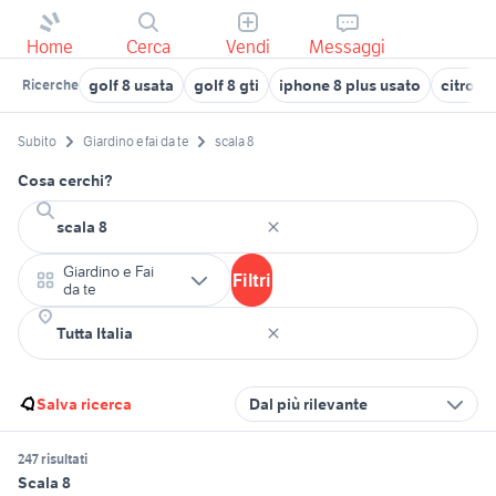
Home
Cerca
Vendi
Messaggi
golf 8 usata
golf 8 gti
iphone 8 plus usato
citroen
Ricerche
Subito
Giardino e fai da te
scala 8
Cosa cerchi?
Giardino e Fai
Filtri
da te
Salva ricerca
Dal più rilevante
247 risultati
Scala 8