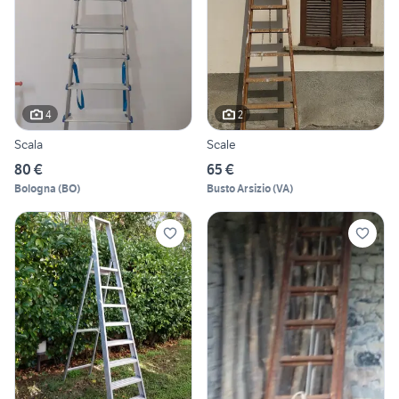
4
2
Scala
Scale
80 €
65 €
Bologna
(
BO
)
Busto Arsizio
(
VA
)