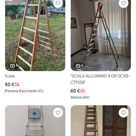
4
4
Scala
"SCALA ALLUMINIO 8 GR SCAB -
CTP158"
80 €
60 €
Piovene Rocchette
(
VI
)
Milano
(
MI
)