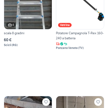
4
Vetrina
scala 8 gradini
Potatore Campagnola T-Rex 160-
240 a batteria
60 €
Scicli
(
RG
)
Ponzano Veneto
(
TV
)