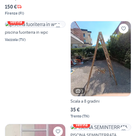
150 €
Firenze
(
FI
)
Vetrina
piscina fuoriterra in wpc
Vazzola
(
TV
)
3
Scala a 8 gradini
35 €
Trento
(
TN
)
Vetrina
PISCINA SEMINTERRATA