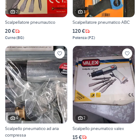
2
3
Scalpellatore pneumautico
Scalpellatore pneumatico ABC
20 €
120 €
Curno
(
BG
)
Potenza
(
PZ
)
4
2
Scalpello pneumatico ad aria
Scalpello pneumatico valex
compressa
15 €