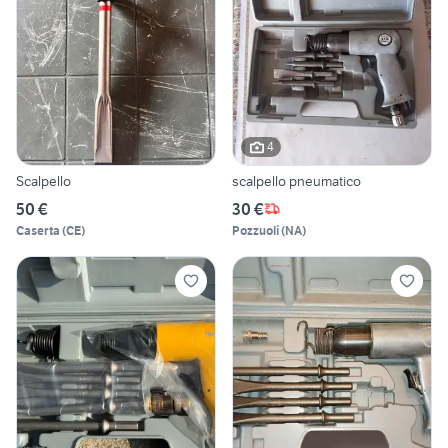
4
Scalpello
scalpello pneumatico
50 €
30 €
Caserta
(
CE
)
Pozzuoli
(
NA
)