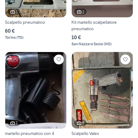
3
2
Scalpello pneumatico
Kit martello scalpellatore
pneumatico
60 €
10 €
Torino
(
TO
)
San Nazzaro Sesia
(
NO
)
2
6
martello pneumatico con 4
Scalpello Valex