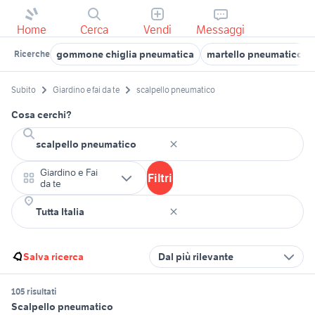
Home
Cerca
Vendi
Messaggi
gommone chiglia pneumatica
martello pneumatico
Ricerche
Subito
Giardino e fai da te
scalpello pneumatico
Cosa cerchi?
Giardino e Fai
Filtri
da te
Salva ricerca
Dal più rilevante
105 risultati
Scalpello pneumatico