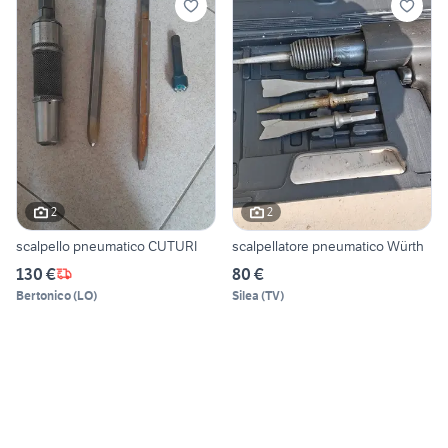
2
2
scalpello pneumatico CUTURI
scalpellatore pneumatico Würth
130 €
80 €
Bertonico
(
LO
)
Silea
(
TV
)