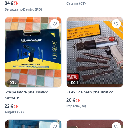
84 €
Catania
(
CT
)
Selvazzano Dentro
(
PD
)
6
4
Scalpellatore pneumatico
Valex Scalpello pneumatico
Michelin
20 €
22 €
Imperia
(
IM
)
Angera
(
VA
)