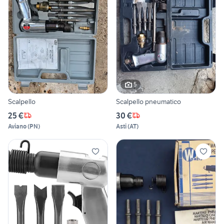
5
Scalpello
Scalpello pneumatico
25 €
30 €
Aviano
(
PN
)
Asti
(
AT
)