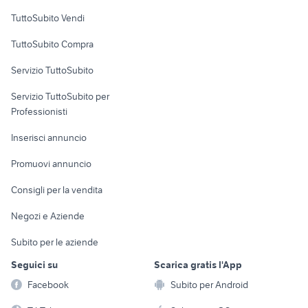
Case vacanza
TuttoSubito Vendi
Uffici e Locali
TuttoSubito Compra
commerciali
Servizio TuttoSubito
elettronica
per la casa e la
sports e hobby
Servizio TuttoSubito per
persona
Informatica
Animali
Professionisti
Arredamento e
Console e
Accessori per
Casalinghi
Inserisci annuncio
Videogiochi
animali
Elettrodomestici
Promuovi annuncio
Audio/Video
Musica e Film
Giardino e Fai da te
Consigli per la vendita
Fotografia
Libri e Riviste
Abbigliamento e
Negozi e Aziende
Telefonia
Strumenti Musicali
Accessori
Subito per le aziende
Sports
Tutto per i bambini
Seguici su
Scarica gratis l'App
Biciclette
Facebook
Subito per Android
Collezionismo