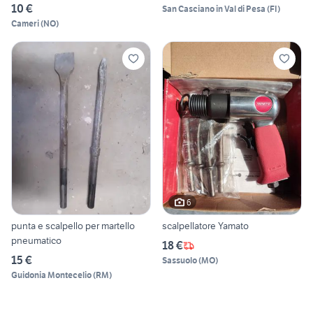
10 €
San Casciano in Val di Pesa
(
FI
)
Cameri
(
NO
)
6
punta e scalpello per martello
scalpellatore Yamato
pneumatico
18 €
15 €
Sassuolo
(
MO
)
Guidonia Montecelio
(
RM
)