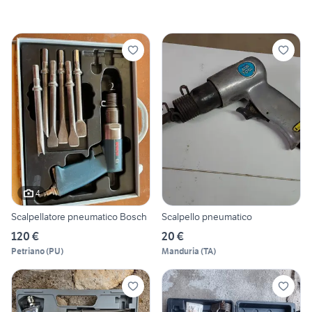
4
Scalpellatore pneumatico Bosch
Scalpello pneumatico
120 €
20 €
Petriano
(
PU
)
Manduria
(
TA
)