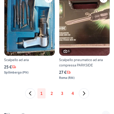
6
Scalpello ad aria
Scalpello pneumatico ad aria
compressa PARKSIDE
25 €
27 €
Spilimbergo
(
PN
)
Roma
(
RM
)
1
2
3
4