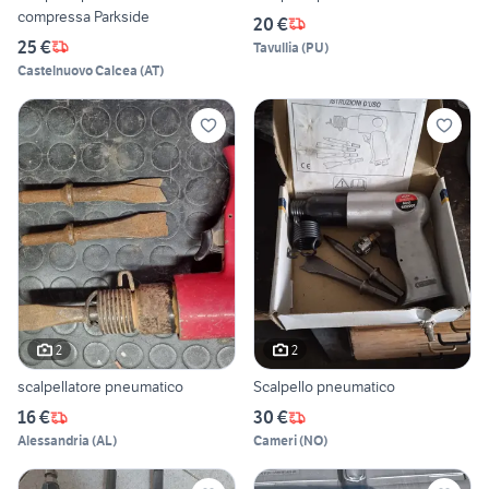
compressa Parkside
20 €
25 €
Tavullia
(
PU
)
Castelnuovo Calcea
(
AT
)
2
2
scalpellatore pneumatico
Scalpello pneumatico
16 €
30 €
Alessandria
(
AL
)
Cameri
(
NO
)