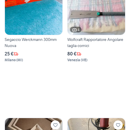
4
Segaccio Werckmann 300mm
Wolfcraft Rapportatore Angolare
Nuova
taglia cornici
25 €
80 €
Milano
(
MI
)
Venezia
(
VE
)