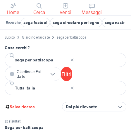
Home
Cerca
Vendi
Messaggi
sega festool
sega circolare per legno
sega nastro a
Ricerche
Subito
Giardino e fai da te
sega per battiscopa
Cosa cerchi?
Giardino e Fai
Filtri
da te
Salva ricerca
Dal più rilevante
25 risultati
Sega per battiscopa