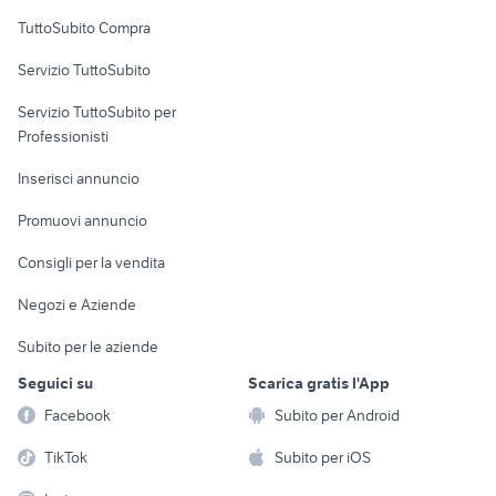
Uffici e Locali
TuttoSubito Compra
commerciali
Servizio TuttoSubito
elettronica
per la casa e la
sports e hobby
Servizio TuttoSubito per
persona
Informatica
Animali
Professionisti
Arredamento e
Console e
Accessori per
Casalinghi
Inserisci annuncio
Videogiochi
animali
Elettrodomestici
Promuovi annuncio
Audio/Video
Musica e Film
Giardino e Fai da te
Consigli per la vendita
Fotografia
Libri e Riviste
Abbigliamento e
Negozi e Aziende
Telefonia
Strumenti Musicali
Accessori
Subito per le aziende
Sports
Tutto per i bambini
Seguici su
Scarica gratis l'App
Biciclette
Facebook
Subito per Android
Collezionismo
TikTok
Subito per iOS