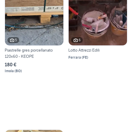
5
6
Piastrelle gres porcellanato
Lotto Attrezzi Edili
120x60 - KEOPE
Ferrara
(
FE
)
180 €
Imola
(
BO
)