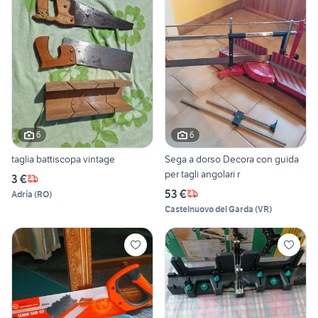
6
6
taglia battiscopa vintage
Sega a dorso Decora con guida
per tagli angolari r
3 €
53 €
Adria
(
RO
)
Castelnuovo del Garda
(
VR
)