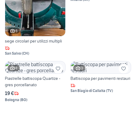
6
sege circolari per utilizzi multipli
San Salvo
(
CH
)
6
3
Piastrelle battiscopa Quartize -
Battiscopa per pavimenti restauri
gres porcellanato
San Biagio di Callalta
(
TV
)
19 €
Bologna
(
BO
)