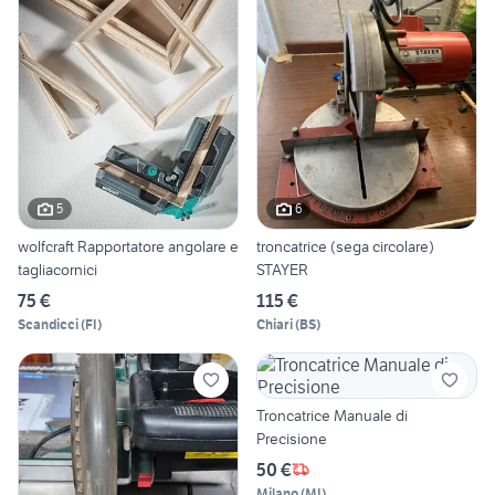
5
6
wolfcraft Rapportatore angolare e
troncatrice (sega circolare)
tagliacornici
STAYER
75 €
115 €
Scandicci
(
FI
)
Chiari
(
BS
)
Troncatrice Manuale di
Precisione
50 €
Milano
(
MI
)