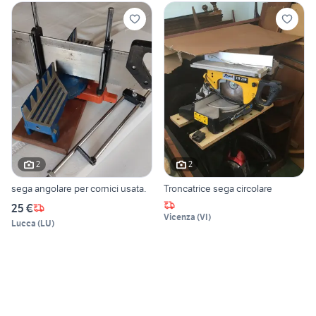
2
2
sega angolare per cornici usata.
Troncatrice sega circolare
25 €
Vicenza
(
VI
)
Lucca
(
LU
)