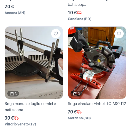
battiscopa
20 €
10 €
Ancona
(
AN
)
Candiana
(
PD
)
3
3
Sega manuale taglio cornici e
Sega circolare Einhell TC-MS2112
battiscopa
70 €
30 €
Mordano
(
BO
)
Vittorio Veneto
(
TV
)