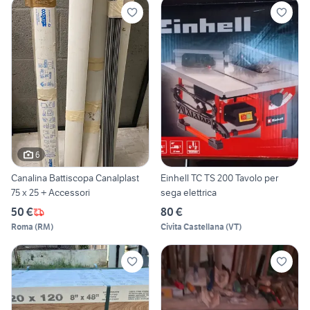
6
Canalina Battiscopa Canalplast
Einhell TC TS 200 Tavolo per
75 x 25 + Accessori
sega elettrica
50 €
80 €
Roma
(
RM
)
Civita Castellana
(
VT
)