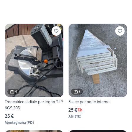
4
3
Troncatrice radiale per legno T.I.P.
Fasce per porte interne
KGS 205
25 €
25 €
Atri
(
TE
)
Montagnana
(
PD
)