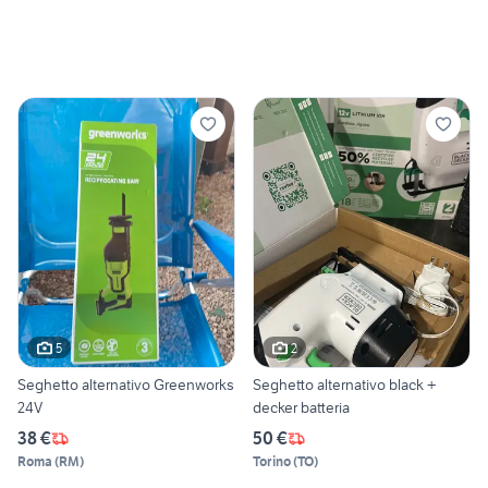
5
2
Seghetto alternativo Greenworks
Seghetto alternativo black +
24V
decker batteria
38 €
50 €
Roma
(
RM
)
Torino
(
TO
)