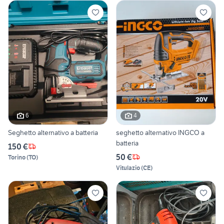
6
4
Seghetto alternativo a batteria
seghetto alternativo INGCO a
batteria
150 €
50 €
Torino
(
TO
)
Vitulazio
(
CE
)