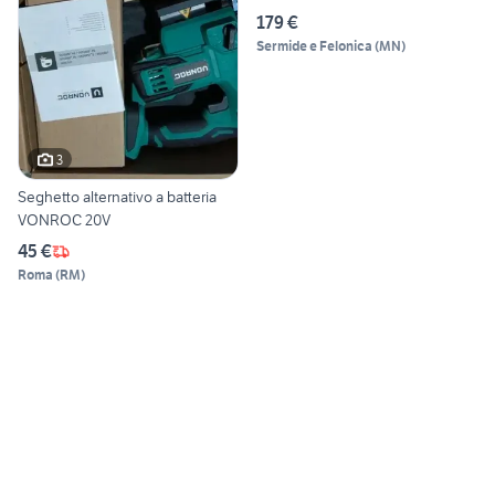
179 €
Sermide e Felonica
(
MN
)
3
Seghetto alternativo a batteria
VONROC 20V
45 €
Roma
(
RM
)