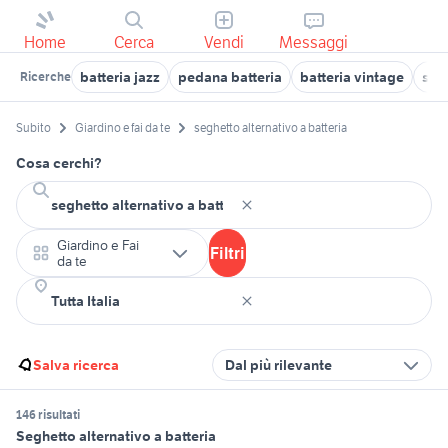
Home
Cerca
Vendi
Messaggi
batteria jazz
pedana batteria
batteria vintage
soff
Ricerche
Subito
Giardino e fai da te
seghetto alternativo a batteria
Cosa cerchi?
Giardino e Fai
Filtri
da te
Salva ricerca
Dal più rilevante
146 risultati
Seghetto alternativo a batteria