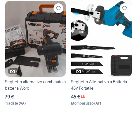
7
4
Seghetto alternativo combinato a
Seghetto Alternativo a Batteria
batteria Worx
48V Portatile
79 €
45 €
Tradate
(
VA
)
Mombaruzzo
(
AT
)