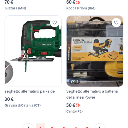
70 €
60 €
Suzzara
(
MN
)
Rocca Priora
(
RM
)
3
seghetto alternativo parkside
Seghetto alternativo a batteria
della linea Power
30 €
50 €
Gravina di Catania
(
CT
)
Cento
(
FE
)