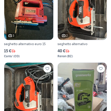
3
2
seghetto alternativo euro 15
seghetto alternativo
15 €
40 €
Cantu'
(
CO
)
Renon
(
BZ
)