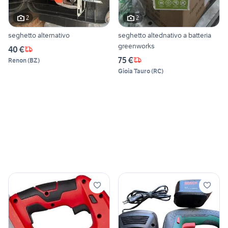
2
2
seghetto alternativo
seghetto altednativo a batteria
greenworks
40 €
75 €
Renon
(
BZ
)
Gioia Tauro
(
RC
)