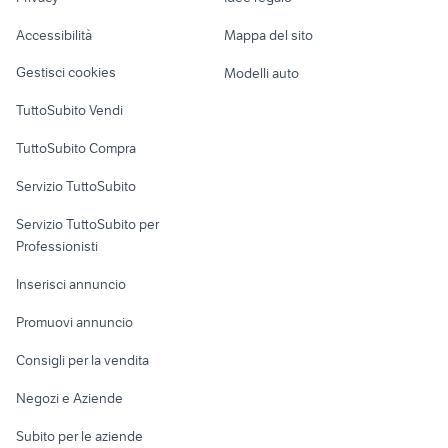
Garage e box
rotowash prezzi
poltrone da giardino usate
Caravan e Camper
Accessibilità
Mappa del sito
dehor
tagliapiastrelle ad acqua
Loft, mansarde e
Veicoli commerciali
altro
Gestisci cookies
Modelli auto
Case vacanza
TuttoSubito Vendi
Uffici e Locali
TuttoSubito Compra
commerciali
Servizio TuttoSubito
elettronica
per la casa e la
sports e hobby
Servizio TuttoSubito per
persona
Informatica
Animali
Professionisti
Arredamento e
Console e
Accessori per
Casalinghi
Inserisci annuncio
Videogiochi
animali
Elettrodomestici
Promuovi annuncio
Audio/Video
Musica e Film
Giardino e Fai da te
Consigli per la vendita
Fotografia
Libri e Riviste
Abbigliamento e
Negozi e Aziende
Telefonia
Strumenti Musicali
Accessori
Subito per le aziende
Sports